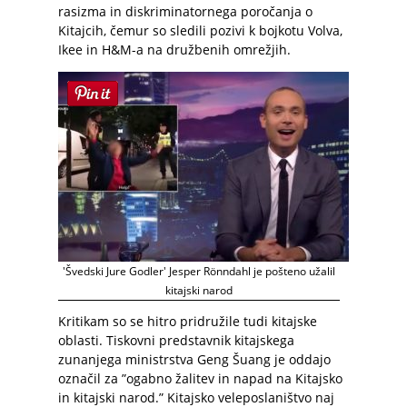
rasizma in diskriminatornega poročanja o
Kitajcih, čemur so sledili pozivi k bojkotu Volva,
Ikee in H&M-a na družbenih omrežjih.
'Švedski Jure Godler' Jesper Rönndahl je pošteno užalil
kitajski narod
Kritikam so se hitro pridružile tudi kitajske
oblasti. Tiskovni predstavnik kitajskega
zunanjega ministrstva Geng Šuang je oddajo
označil za ”ogabno žalitev in napad na Kitajsko
in kitajski narod.” Kitajsko veleposlaništvo naj