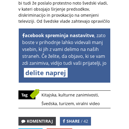
bi tudi že poslalo protestno noto švedski vladi,
v kateri obsojajo širjenje predsodkov,
diskriminacijo in provokacijo na omenjeni
televiziji. Od švedske vlade zahtevajo opravičilo
acebook spreminja nastavitve
, zato
boste v prihodnje lahko videvali manj
vsebin, ki jih z vami delimo na naših
straneh. Če želite, da objavo, ki se vam
zdi zanimiva, vidijo tudi vaši prijatelji, jo
delite naprej
Tag
Kitajska
,
kulturne zanimivosti
,
Švedska
,
turizem
,
viralni video
KOMENTIRAJ
SHARE
/ 42