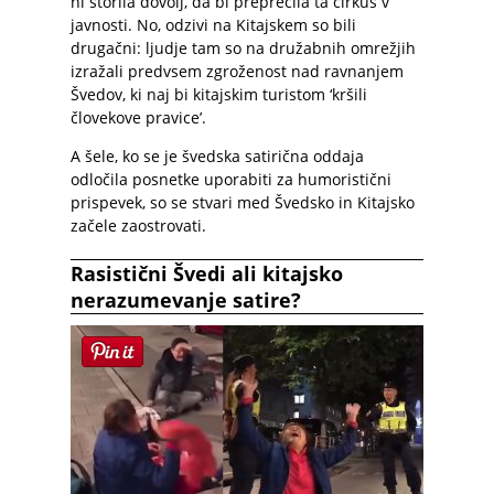
ni storila dovolj, da bi preprečila ta cirkus v
javnosti. No, odzivi na Kitajskem so bili
drugačni: ljudje tam so na družabnih omrežjih
izražali predvsem zgroženost nad ravnanjem
Švedov, ki naj bi kitajskim turistom ‘kršili
človekove pravice’.
A šele, ko se je švedska satirična oddaja
odločila posnetke uporabiti za humoristični
prispevek, so se stvari med Švedsko in Kitajsko
začele zaostrovati.
Rasistični Švedi ali kitajsko
nerazumevanje satire?