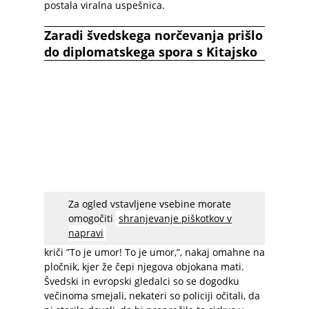
postala viralna uspešnica.
Zaradi švedskega norčevanja prišlo
do diplomatskega spora s Kitajsko
Za ogled vstavljene vsebine morate
Posnetki dogajanja so hitro zakrožili po
omogočiti
shranjevanje piškotkov v
družabnih omrežjih in na enem od njih lahko
napravi
vidimo moškega, kako v spremstvu policistov
kriči ”To je umor! To je umor,”, nakaj omahne na
pločnik, kjer že čepi njegova objokana mati.
Švedski in evropski gledalci so se dogodku
večinoma smejali, nekateri so policiji očitali, da