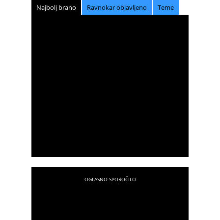
Najbolj brano
Ravnokar objavljeno
Teme