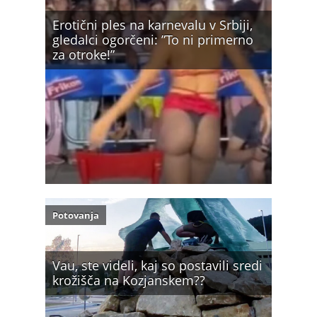
Erotični ples na karnevalu v Srbiji,
gledalci ogorčeni: ”To ni primerno
za otroke!”
Potovanja
Vau, ste videli, kaj so postavili sredi
krožišča na Kozjanskem??