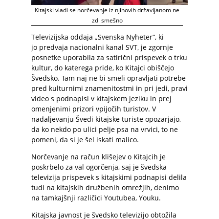
Kitajski vladi se norčevanje iz njihovih državljanom ne
zdi smešno
Televizijska oddaja „Svenska Nyheter“, ki
jo predvaja nacionalni kanal SVT, je zgornje
posnetke uporabila za satirični prispevek o trku
kultur, do katerega pride, ko Kitajci obiščejo
Švedsko. Tam naj ne bi smeli opravljati potrebe
pred kulturnimi znamenitostmi in pri jedi, pravi
video s podnapisi v kitajskem jeziku in prej
omenjenimi prizori vpijočih turistov. V
nadaljevanju Švedi kitajske turiste opozarjajo,
da ko nekdo po ulici pelje psa na vrvici, to ne
pomeni, da si je šel iskati malico.
Norčevanje na račun klišejev o Kitajcih je
poskrbelo za val ogorčenja, saj je švedska
televizija prispevek s kitajskimi podnapisi delila
tudi na kitajskih družbenih omrežjih, denimo
na tamkajšnji različici Youtubea, Youku.
Kitajska javnost je švedsko televizijo obtožila