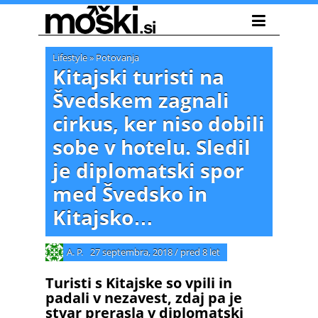
Lifestyle
»
Potovanja
Kitajski turisti na
Švedskem zagnali
cirkus, ker niso dobili
sobe v hotelu. Sledil
je diplomatski spor
med Švedsko in
Kitajsko…
A. P.
27 septembra, 2018
/
pred 8 let
Turisti s Kitajske so vpili in
padali v nezavest, zdaj pa je
stvar prerasla v diplomatski