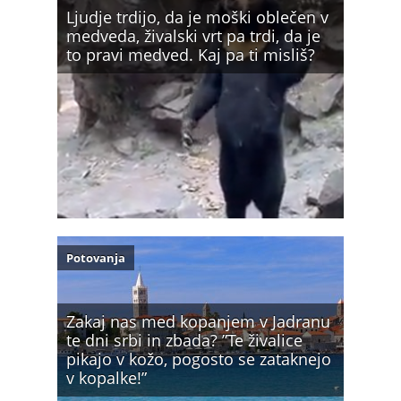
Ljudje trdijo, da je moški oblečen v
medveda, živalski vrt pa trdi, da je
to pravi medved. Kaj pa ti misliš?
Potovanja
Zakaj nas med kopanjem v Jadranu
te dni srbi in zbada? ”Te živalice
pikajo v kožo, pogosto se zataknejo
v kopalke!”