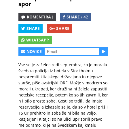
spor
KOMENTIRAJ
SHARE
/ 42
SHARE
SHARE
WHATSAPP
NOVICE
Vse se je začelo sredi septembra, ko je morala
švedska policija iz hotela v Stockholmu
pospremiti kitajskega državljana in njegove
starše,
piše avstrijski ORF
. Možje v modrem so
morali ukrepati, ker družina ni želela zapustiti
hotelske recepcije, potem ko so jih zavrnili, ker
n i bilo proste sobe. Gosti so trdili, da imajo
rezervacijo, a izkazalo se je, da so v hotel prišli
15 ur prehitro in soba še ni bila na voljo.
Razjarjeni Kitajci so na ulici uprizorili pravo
melodramo, ki je na Švedskem kaj kmalu