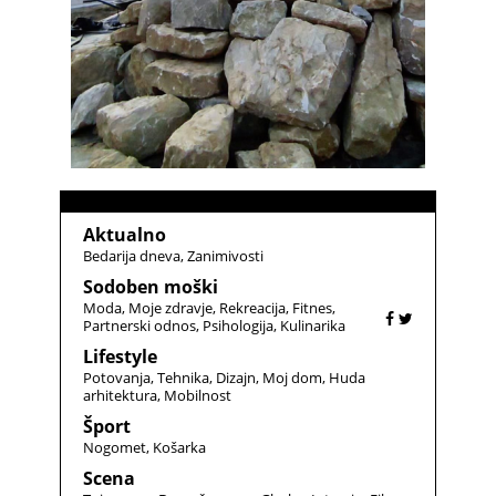
Aktualno
Bedarija dneva
Zanimivosti
Sodoben moški
Moda
Moje zdravje
Rekreacija
Fitnes
Partnerski odnos
Psihologija
Kulinarika
Lifestyle
Potovanja
Tehnika
Dizajn
Moj dom
Huda
arhitektura
Mobilnost
Šport
Nogomet
Košarka
Scena