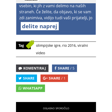
vsebin, ki jih z vami delimo na naših
straneh. Če želite, da objavo, ki se vam
zdi zanimiva, vidijo tudi vaši prijatelji, jo
delite naprej
Tag
olimpijske igre
,
rio 2016
,
viralni
video
KOMENTIRAJ
SHARE
/ 5
SHARE
SHARE
/ 1
WHATSAPP