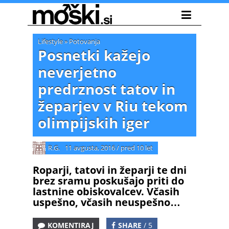
Lifestyle
»
Potovanja
Posnetki kažejo
neverjetno
predrznost tatov in
žeparjev v Riu tekom
olimpijskih iger
R.G.
11 avgusta, 2016
/
pred 10 let
Roparji, tatovi in žeparji te dni
brez sramu poskušajo priti do
lastnine obiskovalcev. Včasih
uspešno, včasih neuspešno…
KOMENTIRAJ
SHARE
/ 5