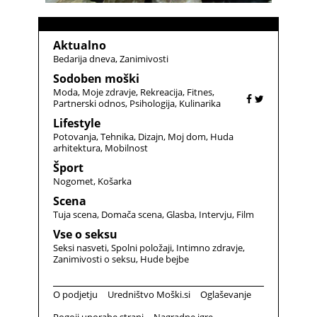
Aktualno
Bedarija dneva
Zanimivosti
Sodoben moški
Moda
Moje zdravje
Rekreacija
Fitnes
Partnerski odnos
Psihologija
Kulinarika
Lifestyle
Potovanja
Tehnika
Dizajn
Moj dom
Huda
arhitektura
Mobilnost
Šport
Nogomet
Košarka
Scena
Tuja scena
Domača scena
Glasba
Intervju
Film
Vse o seksu
Seksi nasveti
Spolni položaji
Intimno zdravje
Zanimivosti o seksu
Hude bejbe
O podjetju
Uredništvo Moški.si
Oglaševanje
Pogoji uporabe strani
Nagradne igre