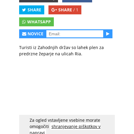
SHARE
SHARE
/ 1
WHATSAPP
NOVICE
Turisti iz Zahodnjih držav so lahek plen za
predrzne žeparje na ulicah Ria.
Za ogled vstavljene vsebine morate
acebook spreminja nastavitve
, zato
omogočiti
shranjevanje piškotkov v
napravi
boste v prihodnje lahko videvali manj