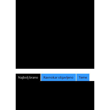
Najbolj brano
Ravnokar objavljeno
Teme