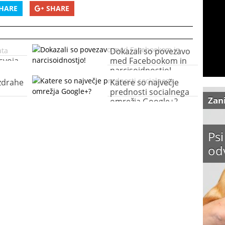
HARE
SHARE
Dokazali so povezavo
svoja
med Facebookom in
narcisoidnostjo!
zdrahe
Katere so največje
prednosti socialnega
Zan
omrežja Google+?
Psi
od