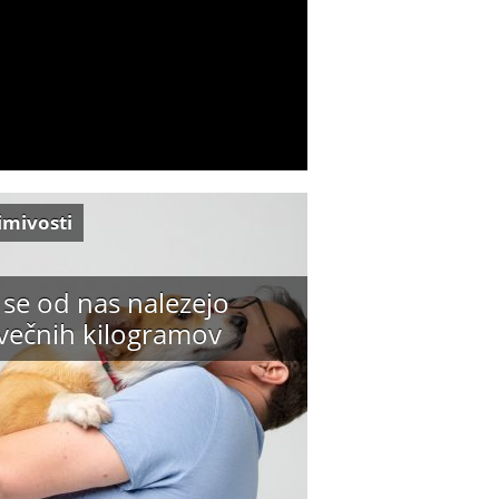
imivosti
 se od nas nalezejo
večnih kilogramov