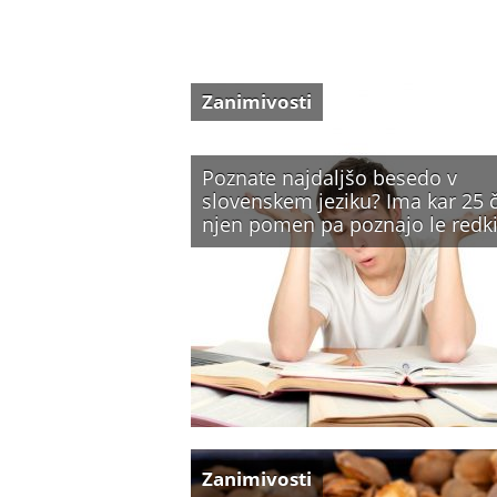
Zanimivosti
Poznate najdaljšo besedo v
slovenskem jeziku? Ima kar 25 č
njen pomen pa poznajo le red
Zanimivosti