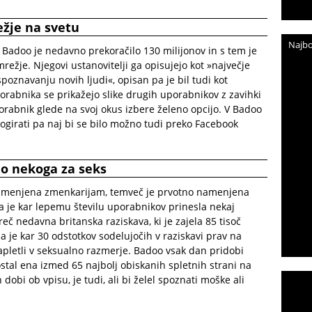
žje na svetu
Najbo
Badoo je nedavno prekoračilo 130 milijonov in s tem je
ežje. Njegovi ustanovitelji ga opisujejo kot »največje
znavanju novih ljudi«, opisan pa je bil tudi kot
orabnika se prikažejo slike drugih uporabnikov z zavihki
rabnik glede na svoj okus izbere želeno opcijo. V Badoo
, logirati pa naj bi se bilo možno tudi preko Facebook
lo nekoga za seks
 namenjena zmenkarijam, temveč je prvotno namenjena
pa je kar lepemu številu uporabnikov prinesla nekaj
eč nedavna britanska raziskava, ki je zajela 85 tisoč
a je kar 30 odstotkov sodelujočih v raziskavi prav na
apletli v seksualno razmerje. Badoo vsak dan pridobi
ostal ena izmed 65 najbolj obiskanih spletnih strani na
 dobi ob vpisu, je tudi, ali bi želel spoznati moške ali