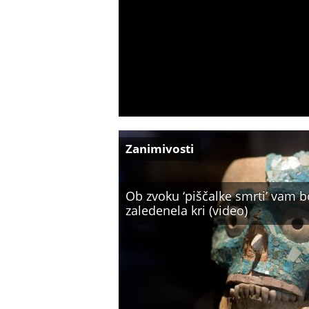
Zanimivosti
Ob zvoku ‘piščalke smrti’ vam b
zaledenela kri (video)