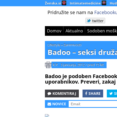
Ženska.si
Intimatemedicine
Hud
Pridružite se nam na
Facebooku
twitter
Domov
Aktualno
Sodoben mošk
Lifestyle
»
Zanimivosti
Badoo – seksi dru
K.P.
3 januarja, 2012
/
pred 15 let
Badoo je podoben Facebooku
uporabnikov. Preveri, zakaj
KOMENTIRAJ
SHARE
S
NOVICE