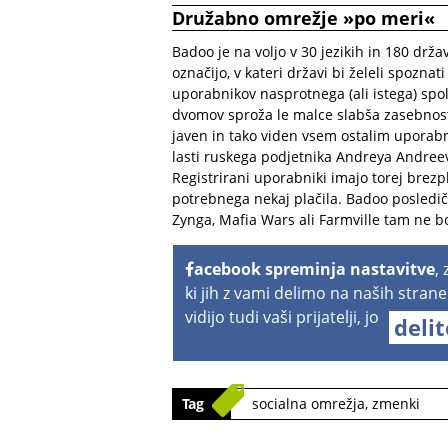
Družabno omrežje »po meri«
Badoo je na voljo v 30 jezikih in 180 drža
označijo, v kateri državi bi želeli spoznat
uporabnikov nasprotnega (ali istega) spo
dvomov sproža le malce slabša zasebnost, 
javen in tako viden vsem ostalim uporabn
lasti ruskega podjetnika Andreya Andreev
Registrirani uporabniki imajo torej brezpl
potrebnega nekaj plačila. Badoo posledič
Zynga, Mafia Wars ali Farmville tam ne bo
acebook spreminja nastavitve
,
ki jih z vami delimo na naših strane
vidijo tudi vaši prijatelji, jo
deli
Tag
socialna omrežja
,
zmenki