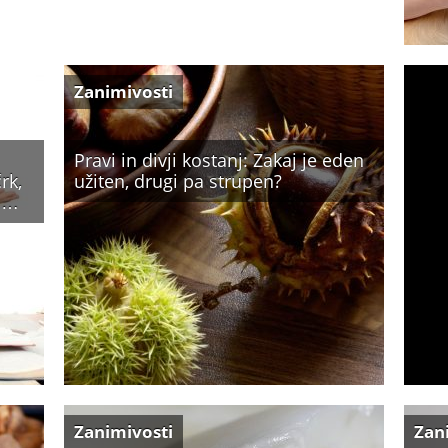
Zanimivosti
Pravi in divji kostanj: Zakaj je eden
rk,
užiten, drugi pa strupen?
ki…
Zanimivosti
Zan