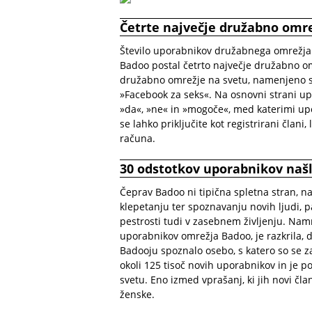
Četrte največje družabno omre
Število uporabnikov družabnega omrežja 
Badoo postal četrto največje družabno omr
družabno omrežje na svetu, namenjeno spo
»Facebook za seks«. Na osnovni strani up
»da«, »ne« in »mogoče«, med katerimi upo
se lahko priključite kot registrirani člani
računa.
30 odstotkov uporabnikov naš
Čeprav Badoo ni tipična spletna stran,
klepetanju ter spoznavanju novih ljudi, 
pestrosti tudi v zasebnem življenju. Namr
uporabnikov omrežja Badoo, je razkrila, d
Badooju spoznalo osebo, s katero so se z
okoli 125 tisoč novih uporabnikov in je p
svetu. Eno izmed vprašanj, ki jih novi član
ženske.