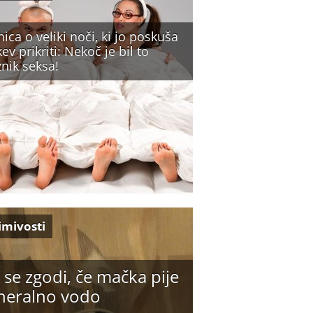
ica o veliki noči, ki jo poskuša
ev prikriti: Nekoč je bil to
nik seksa!
imivosti
 se zgodi, če mačka pije
neralno vodo