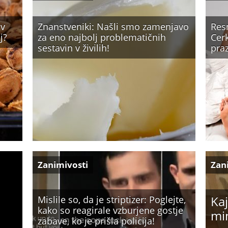
iv
Znanstveniki: Našli smo zamenjavo
Resn
j?
za eno najbolj problematičnih
Cerk
sestavin v živilih!
praz
Zanimivosti
Zan
Kaj
Mislile so, da je striptizer: Poglejte,
kako so reagirale vzburjene gostje
mi
zabave, ko je prišla policija!