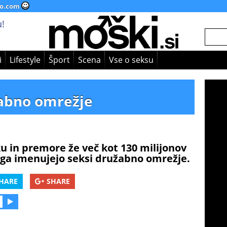
o.com
!
i
Lifestyle
Šport
Scena
Vse o seksu
žabno omrežje
 in premore že več kot 130 milijonov
 ga imenujejo seksi družabno omrežje.
HARE
SHARE