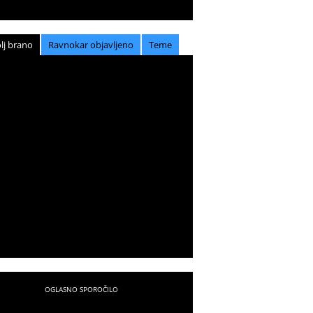
lj brano
Ravnokar objavljeno
Teme