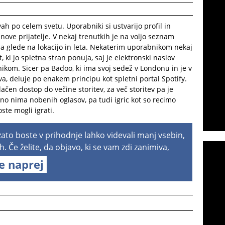
vah po celem svetu. Uporabniki si ustvarijo profil in
i nove prijatelje. V nekaj trenutkih je na voljo seznam
la glede na lokacijo in leta. Nekaterim uporabnikom nekaj
ki jo spletna stran ponuja, saj je elektronski naslov
ikom. Sicer pa Badoo, ki ima svoj sedež v Londonu in je v
a, deluje po enakem principu kot spletni portal Spotify.
ačen dostop do večine storitev, za več storitev pa je
no nima nobenih oglasov, pa tudi igric kot so recimo
ste mogli igrati.
 zato boste v prihodnje lahko videvali manj vsebin,
h. Če želite, da objavo, ki se vam zdi zanimiva,
te naprej