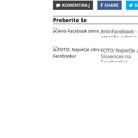
KOMENTIRAJ
SHARE
S
Preberite še
Anti-Facebook
omrežje odpira 
vrata
FOTO: Največje 
Slovencev na
Facebooku!