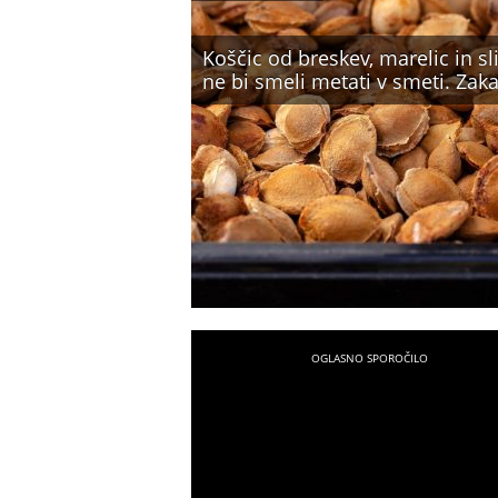
Koščic od breskev, marelic in sl
ne bi smeli metati v smeti. Zaka