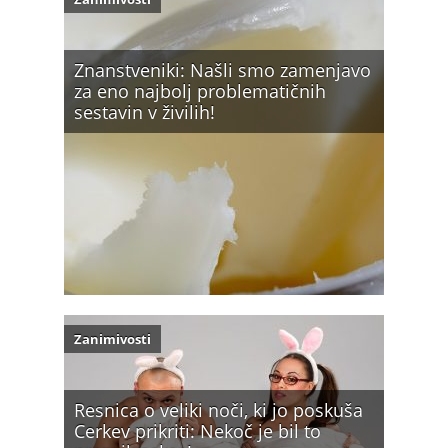
Znanstveniki: Našli smo zamenjavo
za eno najbolj problematičnih
sestavin v živilih!
Zanimivosti
Resnica o veliki noči, ki jo poskuša
Cerkev prikriti: Nekoč je bil to