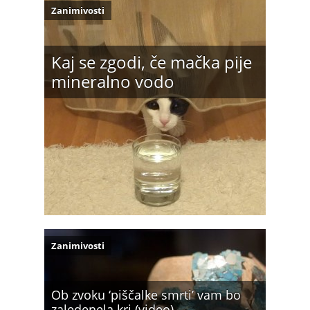
Zanimivosti
Kaj se zgodi, če mačka pije
mineralno vodo
Zanimivosti
Ob zvoku ‘piščalke smrti’ vam bo
zaledenela kri (video)