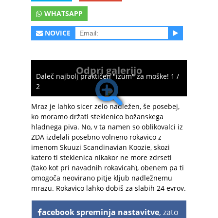
WHATSAPP
NOVICE
Odpri galerijo
Daleč najbolj praktičen "izum" za moške! 1 /
2
Mraz je lahko sicer zelo nadležen, še posebej,
ko moramo držati steklenico božanskega
hladnega piva. No, v ta namen so oblikovalci iz
ZDA izdelali posebno volneno rokavico z
imenom Skuuzi Scandinavian Koozie, skozi
katero ti steklenica nikakor ne more zdrseti
(tako kot pri navadnih rokavicah), obenem pa ti
omogoča neovirano pitje kljub nadležnemu
mrazu. Rokavico lahko dobiš za slabih 24 evrov.
acebook spreminja nastavitve
, zato