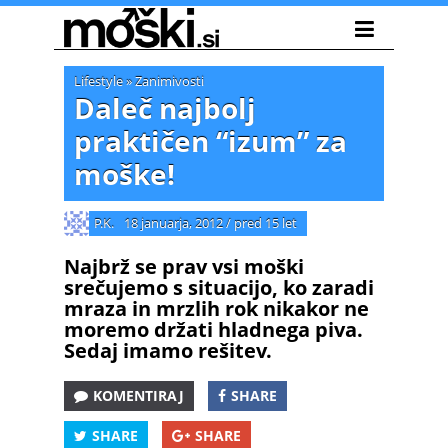
Lifestyle
»
Zanimivosti
Daleč najbolj
praktičen “izum” za
moške!
P.K.
18 januarja, 2012
/
pred 15 let
Najbrž se prav vsi moški
srečujemo s situacijo, ko zaradi
mraza in mrzlih rok nikakor ne
moremo držati hladnega piva.
Sedaj imamo rešitev.
KOMENTIRAJ
SHARE
SHARE
SHARE