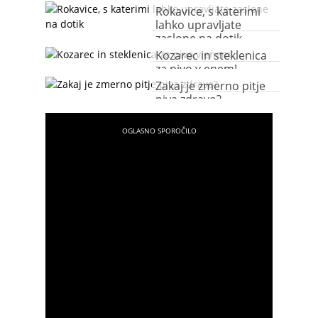
Rokavice, s katerimi
lahko upravljate
zaslone na dotik
Kozarec in steklenica
za pivo v enem!
Zakaj je zmerno pitje
piva zdravo?