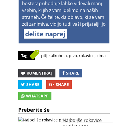
boste v prihodnje lahko videvali manj
vsebin, ki jih z vami delimo na naših
straneh. Če želite, da objavo, ki se vam
zdi zanimiva, vidijo tudi vaši prijatelji, jo
delite naprej
Tag
pitje alkohola
,
pivo
,
rokavice
,
zima
KOMENTIRAJ
SHARE
SHARE
SHARE
WHATSAPP
Preberite še
Najboljše rokavice
proti mrazu