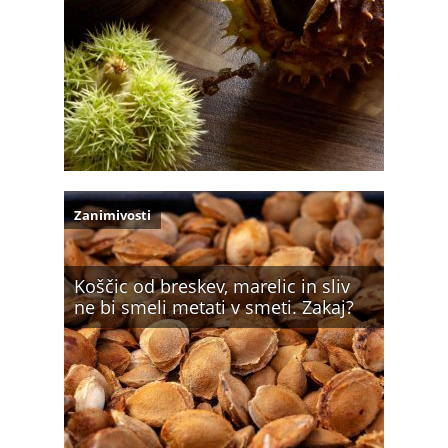
Zanimivosti
Koščic od breskev, marelic in sliv
ne bi smeli metati v smeti. Zakaj?