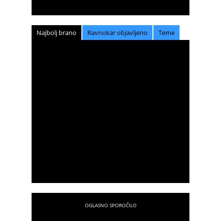
Najbolj brano
Ravnokar objavljeno
Teme