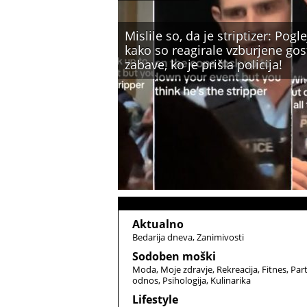
Mislile so, da je striptizer: Pogle
kako so reagirale vzburjene gos
zabave, ko je prišla policija!
Aktualno
Bedarija dneva
Zanimivosti
Sodoben moški
Moda
Moje zdravje
Rekreacija
Fitnes
Par
odnos
Psihologija
Kulinarika
Lifestyle