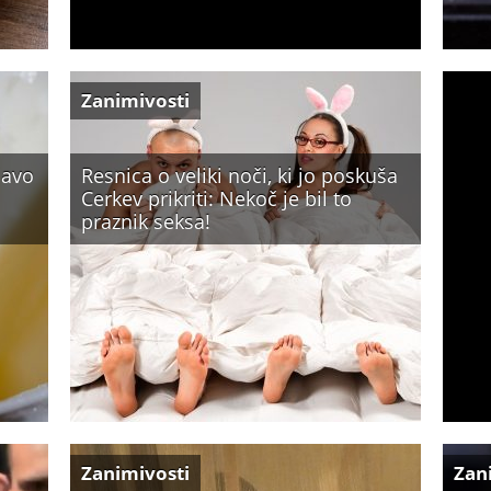
Zanimivosti
javo
Resnica o veliki noči, ki jo poskuša
Cerkev prikriti: Nekoč je bil to
praznik seksa!
Zanimivosti
Zan