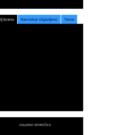
lj brano
Ravnokar objavljeno
Teme