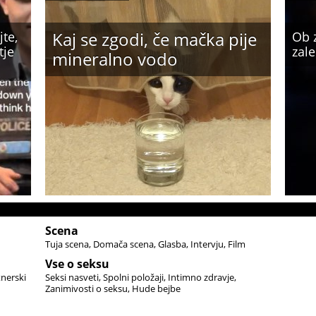
Kaj se zgodi, če mačka pije
jte,
Ob 
tje
zale
mineralno vodo
Scena
Tuja scena
Domača scena
Glasba
Intervju
Film
Vse o seksu
tnerski
Seksi nasveti
Spolni položaji
Intimno zdravje
Zanimivosti o seksu
Hude bejbe