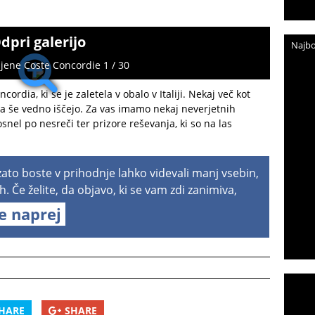
dpri galerijo
Najbo
ljene Coste Concordie 1 / 30
cordia, ki se je zaletela v obalo v Italiji. Nekaj več kot
pa še vedno iščejo. Za vas imamo nekaj neverjetnih
posnel po nesreči ter prizore reševanja, ki so na las
 zato boste v prihodnje lahko videvali manj vsebin,
h. Če želite, da objavo, ki se vam zdi zanimiva,
te naprej
HARE
SHARE