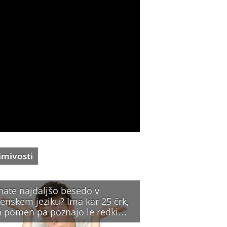
imivosti
nate najdaljšo besedo v
enskem jeziku? Ima kar 25 črk,
n pomen pa poznajo le redki…