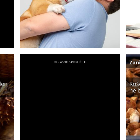
Zan
eden
Košč
ne b