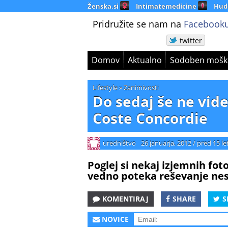
Ženska.si
Intimatemedicine
Hud
Pridružite se nam na
Facebooku
twitter
Domov
Aktualno
Sodoben mošk
Lifestyle
»
Zanimivosti
Do sedaj še ne vid
Coste Concordie
uredništvo
26 januarja, 2012
/
pred 15 le
Poglej si nekaj izjemnih foto
vedno poteka reševanje nes
KOMENTIRAJ
SHARE
S
NOVICE