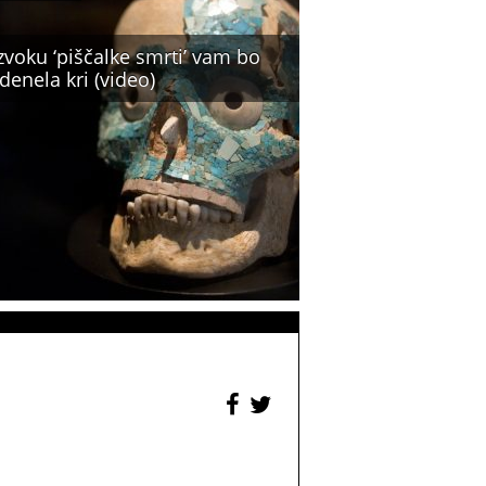
zvoku ‘piščalke smrti’ vam bo
denela kri (video)