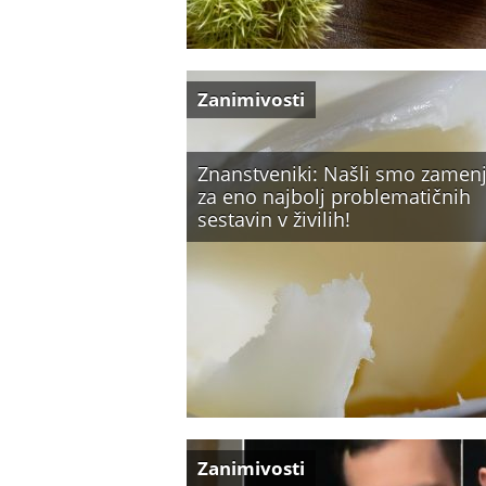
Zanimivosti
Znanstveniki: Našli smo zamen
za eno najbolj problematičnih
sestavin v živilih!
Zanimivosti