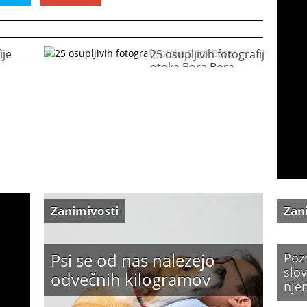
ije
25 osupljivih fotografij
otoka Bora Bora
Zanimivosti
Zan
Psi se od nas nalezejo
Poz
slov
odvečnih kilogramov
nje