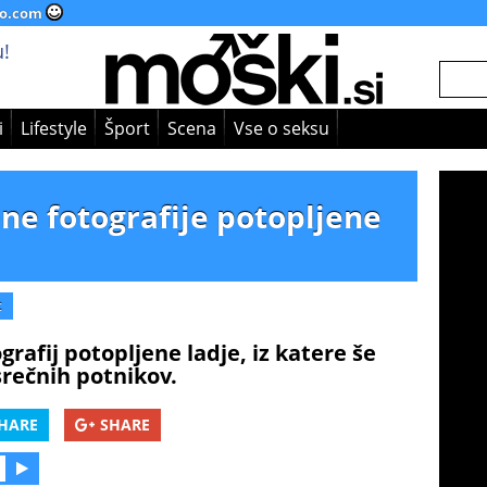
o.com
!
i
Lifestyle
Šport
Scena
Vse o seksu
ene fotografije potopljene
t
grafij potopljene ladje, iz katere še
rečnih potnikov.
HARE
SHARE