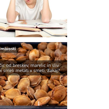
imivosti
ic od breskev, marelic in sliv
i smeli metati v smeti. Zakaj?