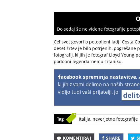
O
Do sedaj še ne videne fotografije potop
Cel svet govori o potopljeni ladji Costa Con
deset žrtev je bilo potrjenih, pogrešane 
fotografij, ki jih je fotograf Lloyd Young 
podobni legendarnemu Titaniku.
acebook spreminja nastavitve
,
ki jih z vami delimo na naših strane
vidijo tudi vaši prijatelji, jo
deli
Tag
Italija
,
neverjetne fotografije
KOMENTIRAJ
SHARE
S