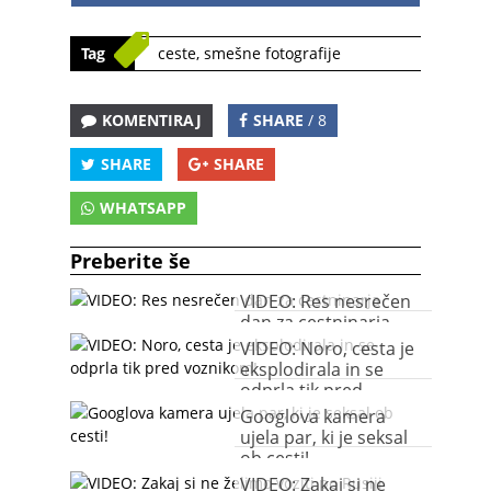
Tag
ceste
,
smešne fotografije
KOMENTIRAJ
SHARE
/ 8
SHARE
SHARE
WHATSAPP
Preberite še
VIDEO: Res nesrečen
dan za cestninarja
VIDEO: Noro, cesta je
eksplodirala in se
odprla tik pred
voznikom!
Googlova kamera
ujela par, ki je seksal
ob cesti!
VIDEO: Zakaj si ne