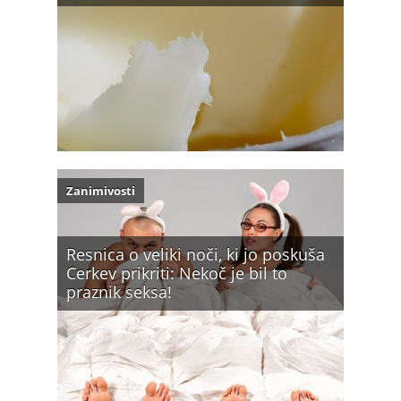
Zanimivosti
Resnica o veliki noči, ki jo poskuša
Cerkev prikriti: Nekoč je bil to
praznik seksa!