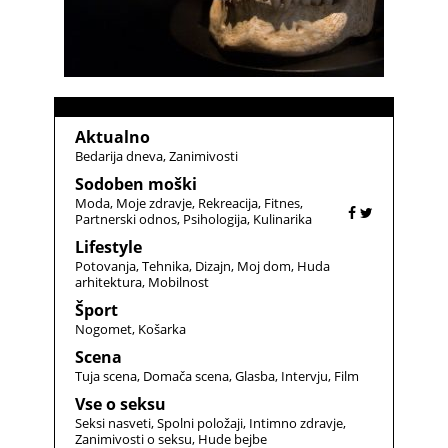
Aktualno
Bedarija dneva
Zanimivosti
Sodoben moški
Moda
Moje zdravje
Rekreacija
Fitnes
Partnerski odnos
Psihologija
Kulinarika
Lifestyle
Potovanja
Tehnika
Dizajn
Moj dom
Huda
arhitektura
Mobilnost
Šport
Nogomet
Košarka
Scena
Tuja scena
Domača scena
Glasba
Intervju
Film
Vse o seksu
Seksi nasveti
Spolni položaji
Intimno zdravje
Zanimivosti o seksu
Hude bejbe