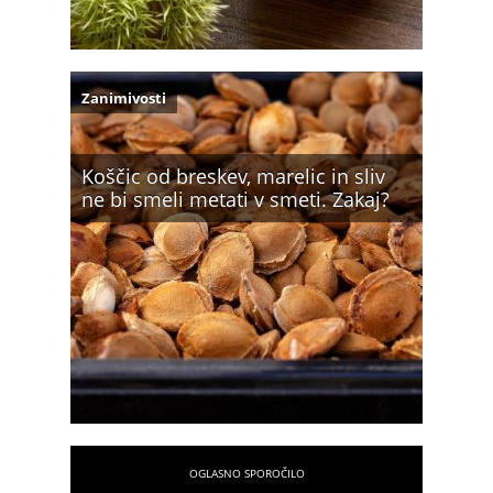
Zanimivosti
Koščic od breskev, marelic in sliv
ne bi smeli metati v smeti. Zakaj?