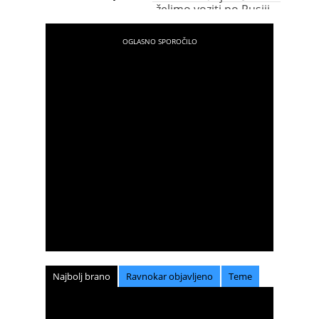
želimo voziti po Rusiji
Najbolj brano
Ravnokar objavljeno
Teme