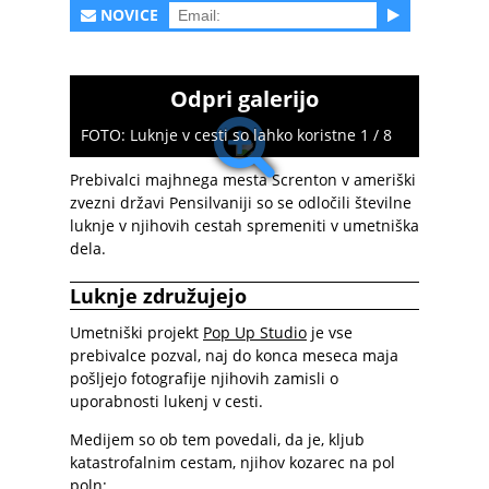
NOVICE
Odpri galerijo
FOTO: Luknje v cesti so lahko koristne 1 / 8
Prebivalci majhnega mesta Screnton v ameriški
zvezni državi Pensilvaniji so se odločili številne
luknje v njihovih cestah spremeniti v umetniška
dela.
Luknje združujejo
Umetniški projekt
Pop Up Studio
je vse
prebivalce pozval, naj do konca meseca maja
pošljejo fotografije njihovih zamisli o
uporabnosti lukenj v cesti.
Medijem so ob tem povedali, da je, kljub
katastrofalnim cestam, njihov kozarec na pol
poln: