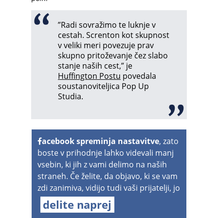
”Radi sovražimo te luknje v
cestah. Screnton kot skupnost
v veliki meri povezuje prav
skupno pritoževanje čez slabo
stanje naših cest,” je
Huffington Postu
povedala
soustanoviteljica Pop Up
Studia.
acebook spreminja nastavitve
, zato
boste v prihodnje lahko videvali manj
vsebin, ki jih z vami delimo na naših
straneh. Če želite, da objavo, ki se vam
zdi zanimiva, vidijo tudi vaši prijatelji, jo
delite naprej