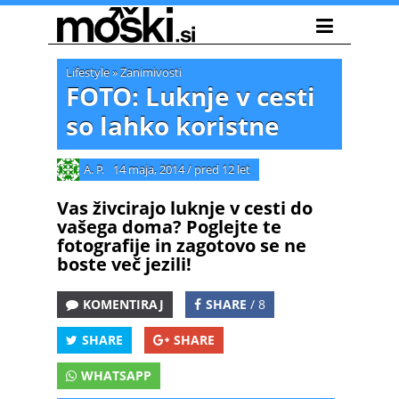
Lifestyle
»
Zanimivosti
FOTO: Luknje v cesti
so lahko koristne
A. P.
14 maja, 2014
/
pred 12 let
Vas živcirajo luknje v cesti do
vašega doma? Poglejte te
fotografije in zagotovo se ne
boste več jezili!
KOMENTIRAJ
SHARE
/ 8
SHARE
SHARE
WHATSAPP