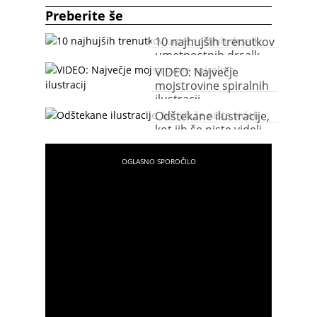
Preberite še
10 najhujših trenutkov
umetnostnih drsalk
VIDEO: Največje
mojstrovine spiralnih
ilustracij
Odštekane ilustracije,
kot jih še niste videli