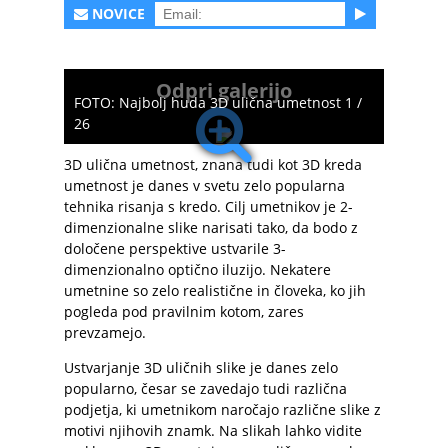
NOVICE
Odpri galerijo
FOTO: Najbolj huda 3D ulična umetnost 1 /
26
3D ulična umetnost, znana tudi kot 3D kreda
umetnost je danes v svetu zelo popularna
tehnika risanja s kredo. Cilj umetnikov je 2-
dimenzionalne slike narisati tako, da bodo z
določene perspektive ustvarile 3-
dimenzionalno optično iluzijo. Nekatere
umetnine so zelo realistične in človeka, ko jih
pogleda pod pravilnim kotom, zares
prevzamejo.
Ustvarjanje 3D uličnih slike je danes zelo
popularno, česar se zavedajo tudi različna
podjetja, ki umetnikom naročajo različne slike z
motivi njihovih znamk. Na slikah lahko vidite