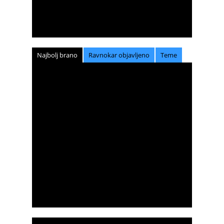
Najbolj brano
Ravnokar objavljeno
Teme