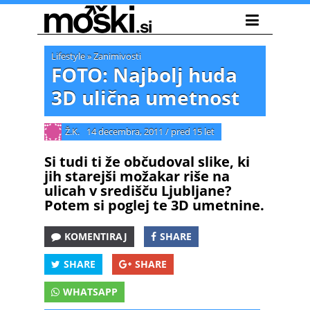
Lifestyle
»
Zanimivosti
FOTO: Najbolj huda
3D ulična umetnost
Ž.K.
14 decembra, 2011
/
pred 15 let
Si tudi ti že občudoval slike, ki
jih starejši možakar riše na
ulicah v središču Ljubljane?
Potem si poglej te 3D umetnine.
KOMENTIRAJ
SHARE
SHARE
SHARE
WHATSAPP