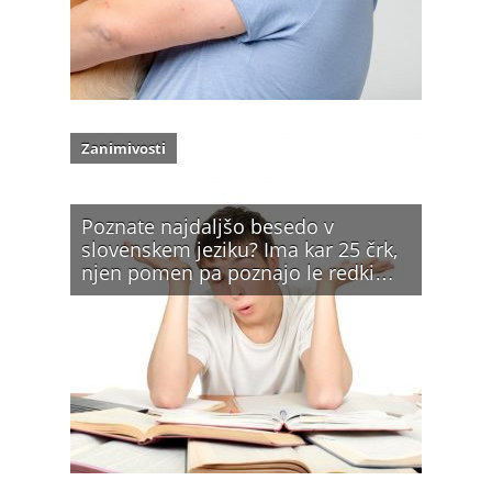
Zanimivosti
Poznate najdaljšo besedo v
slovenskem jeziku? Ima kar 25 črk,
njen pomen pa poznajo le redki…