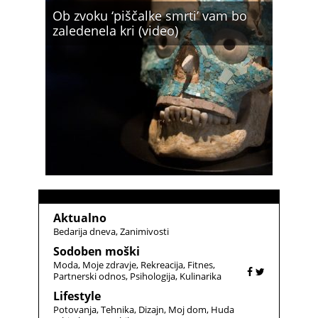
Ob zvoku ‘piščalke smrti’ vam bo
zaledenela kri (video)
Aktualno
Bedarija dneva
Zanimivosti
Sodoben moški
Moda
Moje zdravje
Rekreacija
Fitnes
Partnerski odnos
Psihologija
Kulinarika
Lifestyle
Potovanja
Tehnika
Dizajn
Moj dom
Huda