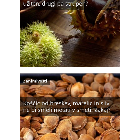
užiten, drugi pa strupen?
Zanimivosti
Koščic od breskev, marelic in sliv
ne bi smeli metati v smeti. Zakaj?