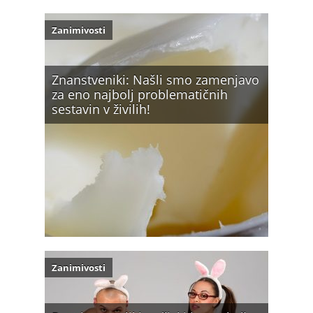
Zanimivosti
Znanstveniki: Našli smo zamenjavo
za eno najbolj problematičnih
sestavin v živilih!
Zanimivosti