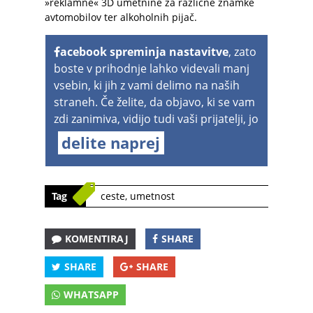
»reklamne« 3D umetnine za različne znamke
avtomobilov ter alkoholnih pijač.
acebook spreminja nastavitve
, zato
boste v prihodnje lahko videvali manj
vsebin, ki jih z vami delimo na naših
straneh. Če želite, da objavo, ki se vam
zdi zanimiva, vidijo tudi vaši prijatelji, jo
delite naprej
Tag
ceste
,
umetnost
KOMENTIRAJ
SHARE
SHARE
SHARE
WHATSAPP