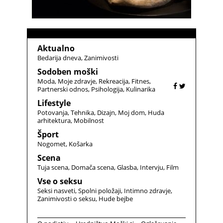
Aktualno
Bedarija dneva
Zanimivosti
Sodoben moški
Moda
Moje zdravje
Rekreacija
Fitnes
Partnerski odnos
Psihologija
Kulinarika
Lifestyle
Potovanja
Tehnika
Dizajn
Moj dom
Huda
arhitektura
Mobilnost
Šport
Nogomet
Košarka
Scena
Tuja scena
Domača scena
Glasba
Intervju
Film
Vse o seksu
Seksi nasveti
Spolni položaji
Intimno zdravje
Zanimivosti o seksu
Hude bejbe