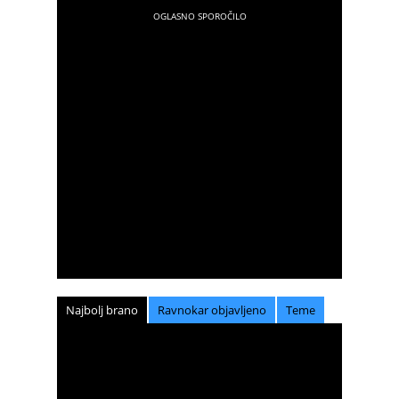
Najbolj brano
Ravnokar objavljeno
Teme