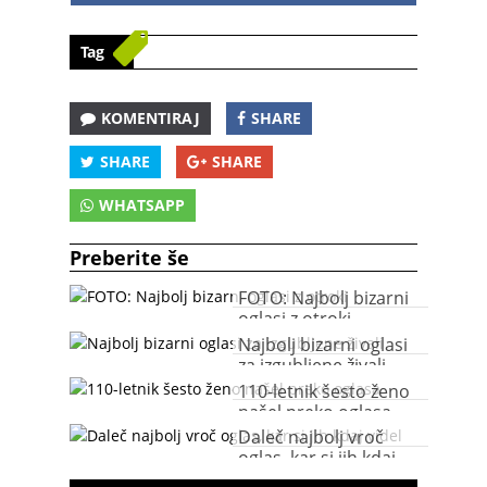
Tag
KOMENTIRAJ
SHARE
SHARE
SHARE
WHATSAPP
Preberite še
FOTO: Najbolj bizarni
oglasi z otroki
Najbolj bizarni oglasi
za izgubljene živali
110-letnik šesto ženo
našel preko oglasa
Daleč najbolj vroč
oglas, kar si jih kdaj
videl