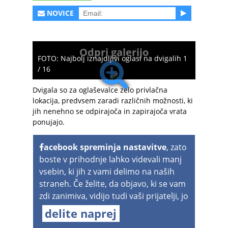
NOVICE
Odpri galerijo
FOTO: Najbolj iznajdljivi oglasi na dvigalih 1
/ 16
Dvigala so za oglaševalce zelo privlačna
lokacija, predvsem zaradi različnih možnosti, ki
jih nenehno se odpirajoča in zapirajoča vrata
ponujajo.
acebook spreminja nastavitve
, zato
boste v prihodnje lahko videvali manj
vsebin, ki jih z vami delimo na naših
straneh. Če želite, da objavo, ki se vam
zdi zanimiva, vidijo tudi vaši prijatelji, jo
delite naprej