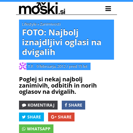
Lifestyle
»
Zanimivosti
FOTO: Najbolj
iznajdljivi oglasi na
dvigalih
T.P.
9 februarja, 2012
/
pred 15 let
Poglej si nekaj najbolj
zanimivih, odbitih in norih
oglasov na dvigalih.
KOMENTIRAJ
SHARE
SHARE
SHARE
WHATSAPP