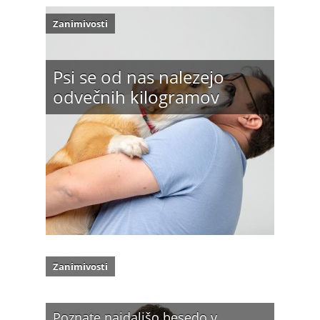
Zanimivosti
Psi se od nas nalezejo
odvečnih kilogramov
Zanimivosti
Poznate najdaljšo besedo v