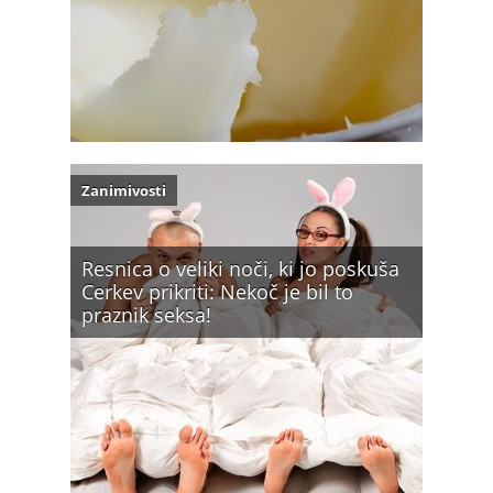
Zanimivosti
Resnica o veliki noči, ki jo poskuša
Cerkev prikriti: Nekoč je bil to
praznik seksa!