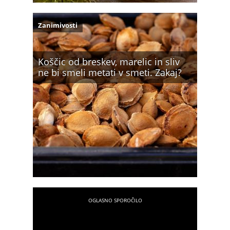
Zanimivosti
Koščic od breskev, marelic in sliv
ne bi smeli metati v smeti. Zakaj?