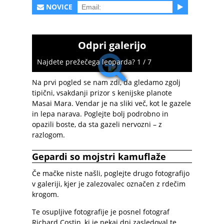
NOVICE
Odpri galerijo
Najdete prežečega leoparda? 1 / 7
Na prvi pogled se nam zdi, da gledamo zgolj
tipični, vsakdanji prizor s kenijske planote
Masai Mara. Vendar je na sliki več, kot le gazele
in lepa narava. Poglejte bolj podrobno in
opazili boste, da sta gazeli nervozni – z
razlogom.
Gepardi so mojstri kamuflaže
Če mačke niste našli, poglejte drugo fotografijo
v galeriji, kjer je zalezovalec označen z rdečim
krogom.
Te osupljive fotografije je posnel fotograf
Richard Costin, ki je nekaj dni zasledoval te