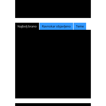
Najbolj brano
Ravnokar objavljeno
Teme