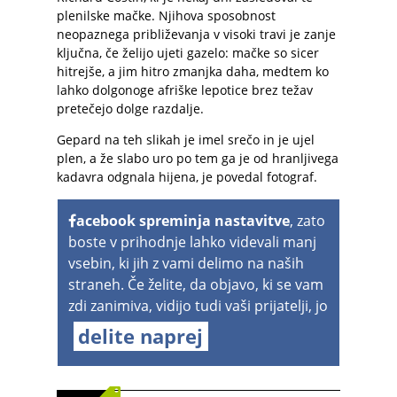
plenilske mačke. Njihova sposobnost
neopaznega približevanja v visoki travi je zanje
ključna, če želijo ujeti gazelo: mačke so sicer
hitrejše, a jim hitro zmanjka daha, medtem ko
lahko dolgonoge afriške lepotice brez težav
pretečejo dolge razdalje.
Gepard na teh slikah je imel srečo in je ujel
plen, a že slabo uro po tem ga je od hranljivega
kadavra odgnala hijena, je povedal fotograf.
acebook spreminja nastavitve
, zato
boste v prihodnje lahko videvali manj
vsebin, ki jih z vami delimo na naših
straneh. Če želite, da objavo, ki se vam
zdi zanimiva, vidijo tudi vaši prijatelji, jo
delite naprej