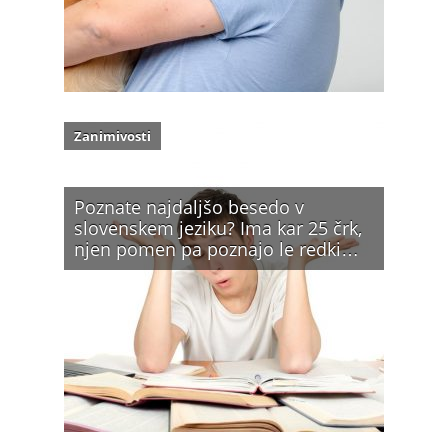
Zanimivosti
Poznate najdaljšo besedo v
slovenskem jeziku? Ima kar 25 črk,
njen pomen pa poznajo le redki…