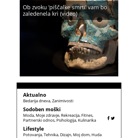
Ob zvoku ‘piščalke smrti’ vam bo
zaledenela kri (video)
Aktualno
Bedarija dneva
Zanimivosti
Sodoben moški
Moda
Moje zdravje
Rekreacija
Fitnes
Partnerski odnos
Psihologija
Kulinarika
Lifestyle
Potovanja
Tehnika
Dizajn
Moj dom
Huda