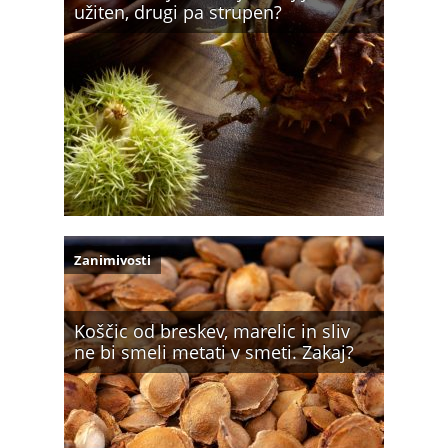
užiten, drugi pa strupen?
Zanimivosti
Koščic od breskev, marelic in sliv
ne bi smeli metati v smeti. Zakaj?