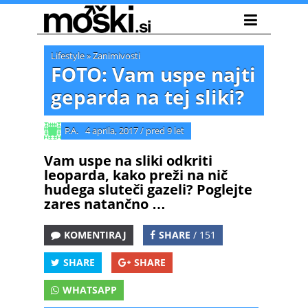
Lifestyle
»
Zanimivosti
FOTO: Vam uspe najti
geparda na tej sliki?
P.A.
4 aprila, 2017
/
pred 9 let
Vam uspe na sliki odkriti
leoparda, kako preži na nič
hudega sluteči gazeli? Poglejte
zares natančno …
KOMENTIRAJ
SHARE
/ 151
SHARE
SHARE
WHATSAPP