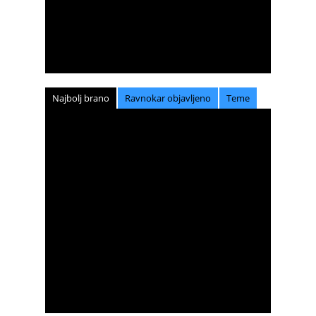
Najbolj brano
Ravnokar objavljeno
Teme