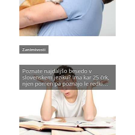
Zanimivosti
Poznate najdaljšo besedo v
slovenskem jeziku? Ima kar 25 črk,
njen pomen pa poznajo le redki…