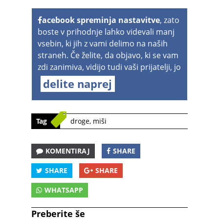
acebook spreminja nastavitve
, zato
boste v prihodnje lahko videvali manj
vsebin, ki jih z vami delimo na naših
straneh. Če želite, da objavo, ki se vam
zdi zanimiva, vidijo tudi vaši prijatelji, jo
delite naprej
Tag
droge
,
miši
KOMENTIRAJ
SHARE
SHARE
SHARE
WHATSAPP
Preberite še