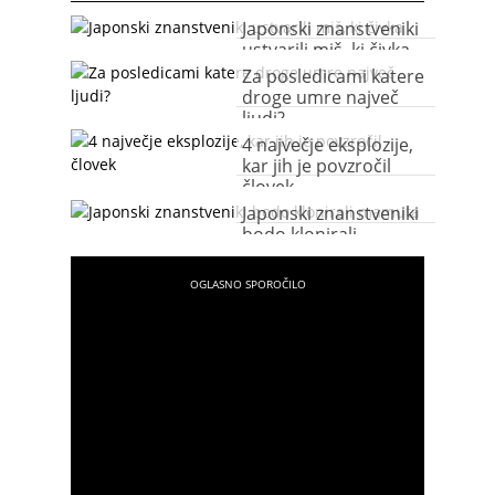
Japonski znanstveniki
ustvarili miš, ki čivka
Za posledicami katere
droge umre največ
ljudi?
4 največje eksplozije,
kar jih je povzročil
človek
Japonski znanstveniki
bodo klonirali
mamuta