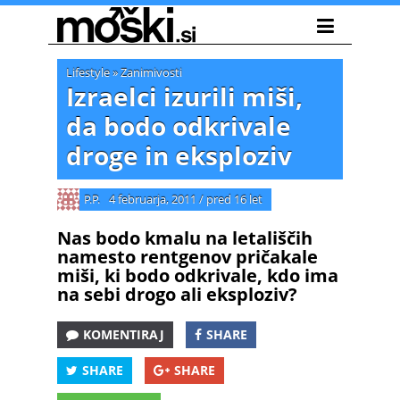
Lifestyle
»
Zanimivosti
Izraelci izurili miši,
da bodo odkrivale
droge in eksploziv
P.P.
4 februarja, 2011
/
pred 16 let
Nas bodo kmalu na letališčih
namesto rentgenov pričakale
miši, ki bodo odkrivale, kdo ima
na sebi drogo ali eksploziv?
KOMENTIRAJ
SHARE
SHARE
SHARE