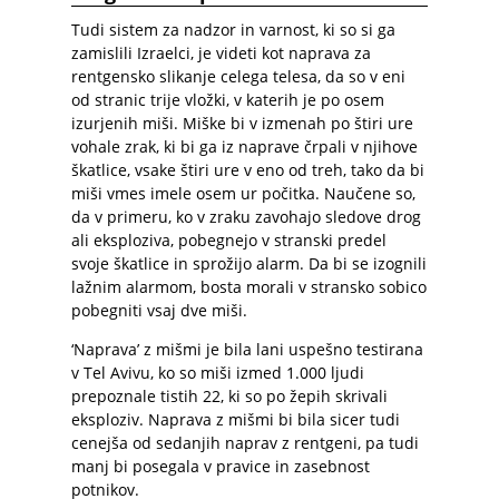
Tudi sistem za nadzor in varnost, ki so si ga
zamislili Izraelci, je videti kot naprava za
rentgensko slikanje celega telesa, da so v eni
od stranic trije vložki, v katerih je po osem
izurjenih miši. Miške bi v izmenah po štiri ure
vohale zrak, ki bi ga iz naprave črpali v njihove
škatlice, vsake štiri ure v eno od treh, tako da bi
miši vmes imele osem ur počitka. Naučene so,
da v primeru, ko v zraku zavohajo sledove drog
ali eksploziva, pobegnejo v stranski predel
svoje škatlice in sprožijo alarm. Da bi se izognili
lažnim alarmom, bosta morali v stransko sobico
pobegniti vsaj dve miši.
‘Naprava’ z mišmi je bila lani uspešno testirana
v Tel Avivu, ko so miši izmed 1.000 ljudi
prepoznale tistih 22, ki so po žepih skrivali
eksploziv. Naprava z mišmi bi bila sicer tudi
cenejša od sedanjih naprav z rentgeni, pa tudi
manj bi posegala v pravice in zasebnost
potnikov.