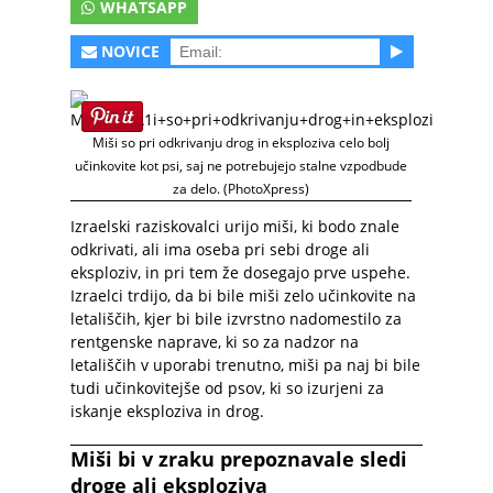
WHATSAPP
NOVICE
Miši so pri odkrivanju drog in eksploziva celo bolj
učinkovite kot psi, saj ne potrebujejo stalne vzpodbude
za delo. (PhotoXpress)
Izraelski raziskovalci urijo miši, ki bodo znale
odkrivati, ali ima oseba pri sebi droge ali
eksploziv, in pri tem že dosegajo prve uspehe.
Izraelci trdijo, da bi bile miši zelo učinkovite na
letališčih, kjer bi bile izvrstno nadomestilo za
rentgenske naprave, ki so za nadzor na
letališčih v uporabi trenutno, miši pa naj bi bile
tudi učinkovitejše od psov, ki so izurjeni za
iskanje eksploziva in drog.
Miši bi v zraku prepoznavale sledi
droge ali eksploziva