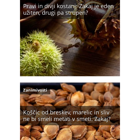
Pravi in divji kostanj: Zakaj je eden
užiten, drugi pa strupen?
Zanimivosti
Koščic od breskev, marelic in sliv
ne bi smeli metati v smeti. Zakaj?