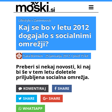
Lifestyle
»
Zanimivosti
Kaj se bo v letu 2012
dogajalo s socialnimi
omrežji?
Sara Bürmen
25 januarja, 2012
/
pred 15 let
Preberi si nekaj novosti, ki naj
bi še v tem letu doletele
priljubljena socialna omrežja.
KOMENTIRAJ
SHARE
SHARE
SHARE
WHATSAPP