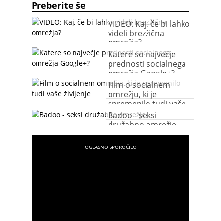
Preberite še
VIDEO: Kaj, če bi lahko
videli brezžična
omrežja?
Katere so največje
prednosti socialnega
omrežja Google+?
Film o socialnem
omrežju, ki je
spremenilo tudi vaše
življenje
Badoo - seksi
družabno omrežje