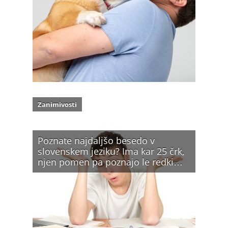
Zanimivosti
Poznate najdaljšo besedo v
slovenskem jeziku? Ima kar 25 črk,
njen pomen pa poznajo le redki…