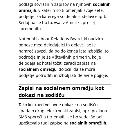
podlagi sovražnih zapisov na njihovih
socialnih
omrežjih
, v katerih so ti omenjali svoje šefe,
podjetje, za katerega so delali, sodelavce ipd.
Sedaj pa se bo to, vsaj v Ameriki, precej
spremenilo.
National Labour Relations Board, ki nadzira
odnose med delodajalci in delavci, se je
namreč zavzel, da bo do konca leta izboljšal to
področje in je že v številnih primerih, ko je
delodajalec hotel tožiti zaradi zapisa na
s
ocialnem omrežju
, določil, da se mora
podjetje potruditi in izboljšati delavne pogoje.
Zapisi na socialnem omrežju kot
dokazi na sodišču
Tako kot med veljavne dokaze na sodišču
spadajo drugi elektronski zapisi, npr. poslana
SMS sporočila ter emaili, se bo sedaj še bolj
upoštevalo tudi zapise na
socialnih omrežjih
.