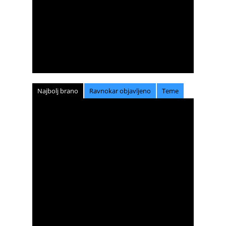
Najbolj brano
Ravnokar objavljeno
Teme