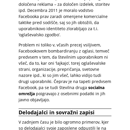
določena reklama – za določen izdelek, storitev
ipd. Decembra 2011 je moralo vodstvo
Facebooka prav zaradi omenjene komercialne
taktike pred sodišče, saj so jih obtožili, da
uporabnikovo identiteto zlorabljajo za t.i.
‘oglaševalsko zgodbo’.
Problem ni toliko v, včasih precej vsiljivem,
Facebookovem bombardiranju z oglasi, temveč
predvsem v tem, da številnim uporabnikom ni
všeč, da to, kar oni ‘lajkajo’, torej oglaševalske
strani, organizacije, prepričanja, svetovne
nazore ipd., ki so jim všeč, lahko vidijo tudi
drugi uporabniki. Čeprav je na tapeti predvsem
Facebook, pa se tudi številna druga
socialna
omrežja
poigravajo z osebnimi podatki in jih
javno objavljajo.
Delodajalci in sovražni zapisi
V zadnjem času je bilo ogromno primerov, kjer
so delodajalci svoje zaposlene odpustili le na