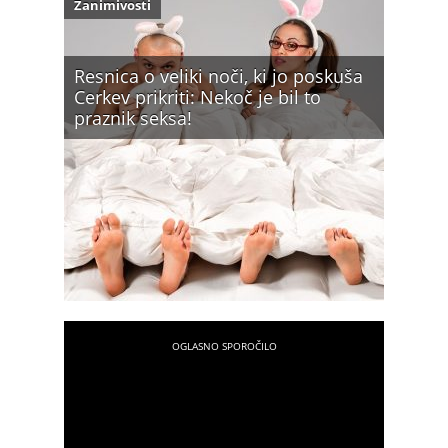
Zanimivosti
Resnica o veliki noči, ki jo poskuša
Cerkev prikriti: Nekoč je bil to
praznik seksa!