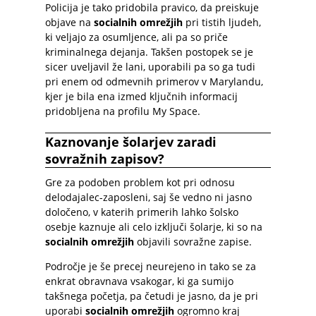
Policija je tako pridobila pravico, da preiskuje
objave na
socialnih omrežjih
pri tistih ljudeh,
ki veljajo za osumljence, ali pa so priče
kriminalnega dejanja. Takšen postopek se je
sicer uveljavil že lani, uporabili pa so ga tudi
pri enem od odmevnih primerov v Marylandu,
kjer je bila ena izmed ključnih informacij
pridobljena na profilu My Space.
Kaznovanje šolarjev zaradi
sovražnih zapisov?
Gre za podoben problem kot pri odnosu
delodajalec-zaposleni, saj še vedno ni jasno
določeno, v katerih primerih lahko šolsko
osebje kaznuje ali celo izključi šolarje, ki so na
socialnih omrežjih
objavili sovražne zapise.
Področje je še precej neurejeno in tako se za
enkrat obravnava vsakogar, ki ga sumijo
takšnega početja, pa četudi je jasno, da je pri
uporabi
socialnih omrežjih
ogromno kraj