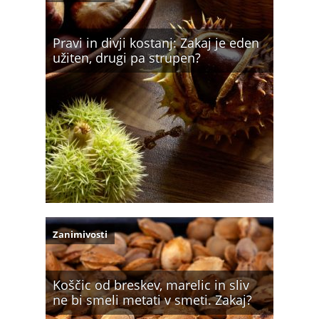
Pravi in divji kostanj: Zakaj je eden
užiten, drugi pa strupen?
Zanimivosti
Koščic od breskev, marelic in sliv
ne bi smeli metati v smeti. Zakaj?