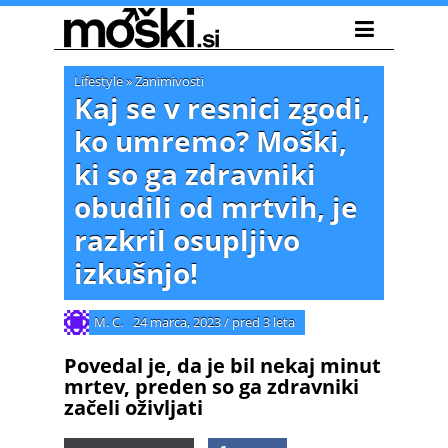
Lifestyle
»
Zanimivosti
Kaj se v resnici zgodi,
ko umremo? Moški,
ki so ga zdravniki
obudili od mrtvih, je
razkril osupljivo
izkušnjo!
M. C.
24 marca, 2023
/
pred 3 leta
Povedal je, da je bil nekaj minut
mrtev, preden so ga zdravniki
začeli oživljati