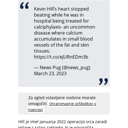
Kevin Hill’s heart stopped
beating while he was in
hospital being treated for
calciphylaxis- an uncommon
disease where calcium
accumulates in small blood
vessels of the fat and skin
tissues.
https://t.co/eJURnEDm3b
— News Pug (@news_pug)
March 23, 2023
Za ogled vstavljene vsebine morate
omogočiti
shranjevanje piškotkov v
napravi
Hill je imel januarja 2022 operacijo srca zaradi
težave s srčno zaklopko, ki je povzročila