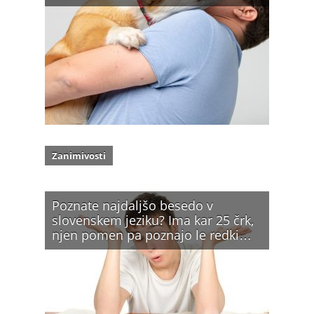
Zanimivosti
Poznate najdaljšo besedo v
slovenskem jeziku? Ima kar 25 črk,
njen pomen pa poznajo le redki…