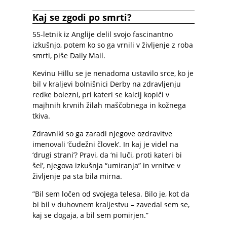
Kaj se zgodi po smrti?
55-letnik iz Anglije delil svojo fascinantno
izkušnjo, potem ko so ga vrnili v življenje z roba
smrti, piše
Daily Mail
.
Kevinu Hillu se je nenadoma ustavilo srce, ko je
bil v kraljevi bolnišnici Derby na zdravljenju
redke bolezni, pri kateri se kalcij kopiči v
majhnih krvnih žilah maščobnega in kožnega
tkiva.
Zdravniki so ga zaradi njegove ozdravitve
imenovali ‘čudežni človek’. In kaj je videl na
‘drugi strani’? Pravi, da ‘ni luči, proti kateri bi
šel’, njegova izkušnja “umiranja” in vrnitve v
življenje pa sta bila mirna.
”Bil sem ločen od svojega telesa. Bilo je, kot da
bi bil v duhovnem kraljestvu – zavedal sem se,
kaj se dogaja, a bil sem pomirjen.”