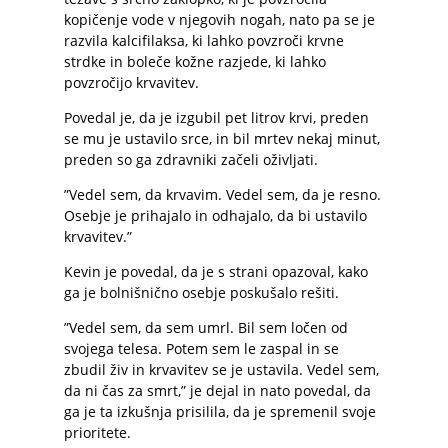
kopičenje vode v njegovih nogah, nato pa se je
razvila kalcifilaksa, ki lahko povzroči krvne
strdke in boleče kožne razjede, ki lahko
povzročijo krvavitev.
Povedal je, da je izgubil pet litrov krvi, preden
se mu je ustavilo srce, in bil mrtev nekaj minut,
preden so ga zdravniki začeli oživljati.
”Vedel sem, da krvavim. Vedel sem, da je resno.
Osebje je prihajalo in odhajalo, da bi ustavilo
krvavitev.”
Kevin je povedal, da je s strani opazoval, kako
ga je bolnišnično osebje poskušalo rešiti.
”Vedel sem, da sem umrl. Bil sem ločen od
svojega telesa. Potem sem le zaspal in se
zbudil živ in krvavitev se je ustavila. Vedel sem,
da ni čas za smrt,” je dejal in nato povedal, da
ga je ta izkušnja prisilila, da je spremenil svoje
prioritete.