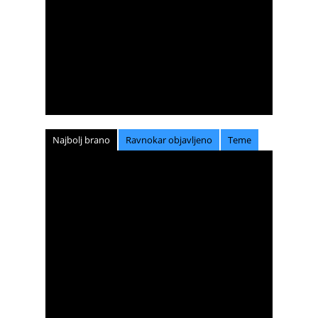
Najbolj brano
Ravnokar objavljeno
Teme