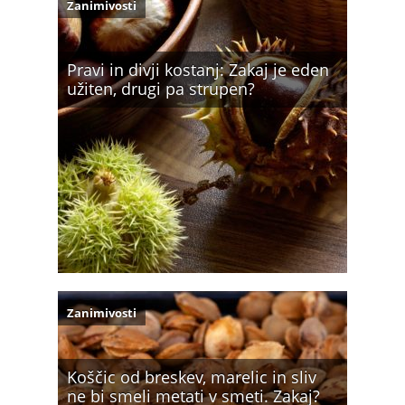
Zanimivosti
Pravi in divji kostanj: Zakaj je eden
užiten, drugi pa strupen?
Zanimivosti
Koščic od breskev, marelic in sliv
ne bi smeli metati v smeti. Zakaj?