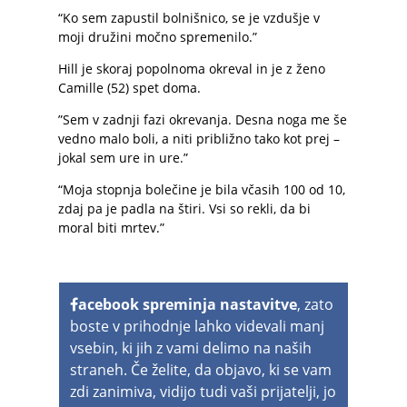
“Ko sem zapustil bolnišnico, se je vzdušje v
moji družini močno spremenilo.”
Hill je skoraj popolnoma okreval in je z ženo
Camille (52) spet doma.
”Sem v zadnji fazi okrevanja. Desna noga me še
vedno malo boli, a niti približno tako kot prej –
jokal sem ure in ure.”
“Moja stopnja bolečine je bila včasih 100 od 10,
zdaj pa je padla na štiri. Vsi so rekli, da bi
moral biti mrtev.”
acebook spreminja nastavitve
, zato
boste v prihodnje lahko videvali manj
vsebin, ki jih z vami delimo na naših
straneh. Če želite, da objavo, ki se vam
zdi zanimiva, vidijo tudi vaši prijatelji, jo