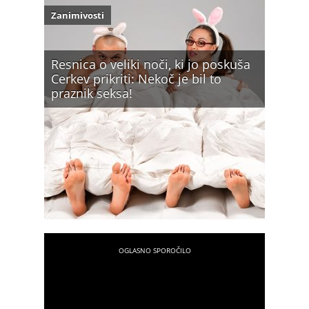
Zanimivosti
Resnica o veliki noči, ki jo poskuša
Cerkev prikriti: Nekoč je bil to
praznik seksa!