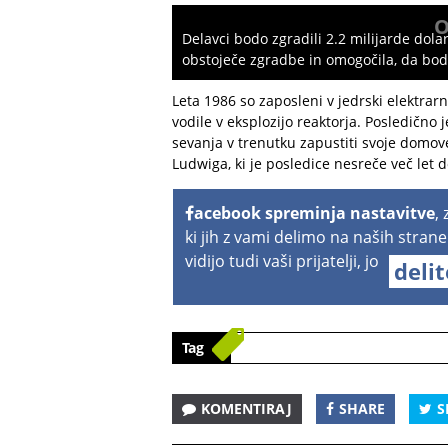
O
Delavci bodo zgradili 2.2 milijarde dola
obstoječe zgradbe in omogočila, da bodo
Leta 1986 so zaposleni v jedrski elektrarn
vodile v eksplozijo reaktorja. Posledično 
sevanja v trenutku zapustiti svoje domov
Ludwiga, ki je posledice nesreče več let 
acebook spreminja nastavitve
,
ki jih z vami delimo na naših strane
vidijo tudi vaši prijatelji, jo
deli
Tag
KOMENTIRAJ
SHARE
S