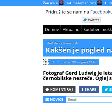
Ženska.si
Intimatemedicine
Hud
Pridružite se nam na
Facebooku
twitter
Domov
Aktualno
Sodoben mošk
Lifestyle
»
Zanimivosti
Kakšen je pogled n
S.L.
1 marca, 2012
/
pred 14 let
Fotograf Gerd Ludwig je let
černobilske nesreče. Oglej si
KOMENTIRAJ
SHARE
S
NOVICE