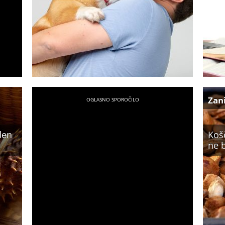
Zan
eden
Košč
ne b