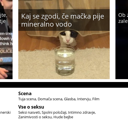
Kaj se zgodi, če mačka pije
jte,
Ob 
tje
zale
mineralno vodo
Scena
Tuja scena
Domača scena
Glasba
Intervju
Film
Vse o seksu
tnerski
Seksi nasveti
Spolni položaji
Intimno zdravje
Zanimivosti o seksu
Hude bejbe