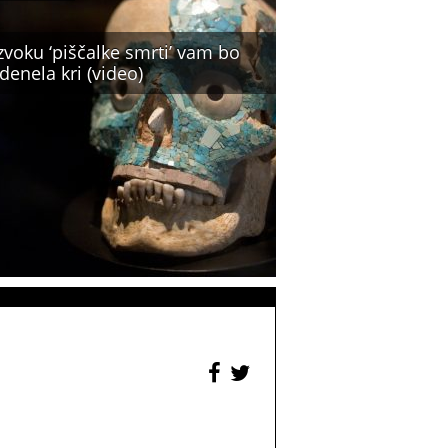
zvoku ‘piščalke smrti’ vam bo
denela kri (video)