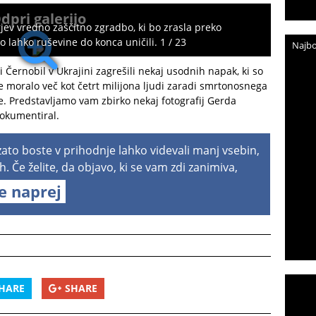
dpri galerijo
rjev vredno zaščitno zgradbo, ki bo zrasla preko
 lahko ruševine do konca uničili. 1 / 23
Najbo
i Černobil v Ukrajini zagrešili nekaj usodnih napak, ki so
je moralo več kot četrt milijona ljudi zaradi smrtonosnega
e. Predstavljamo vam zbirko nekaj fotografij Gerda
dokumentiral.
 zato boste v prihodnje lahko videvali manj vsebin,
h. Če želite, da objavo, ki se vam zdi zanimiva,
te naprej
HARE
SHARE