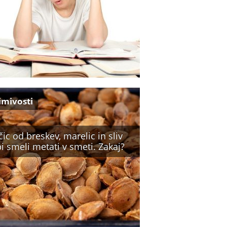
imivosti
ic od breskev, marelic in sliv
i smeli metati v smeti. Zakaj?