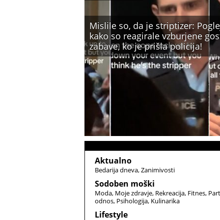
Mislile so, da je striptizer: Pogle
kako so reagirale vzburjene gos
zabave, ko je prišla policija!
Aktualno
Bedarija dneva
Zanimivosti
Sodoben moški
Moda
Moje zdravje
Rekreacija
Fitnes
Par
odnos
Psihologija
Kulinarika
Lifestyle