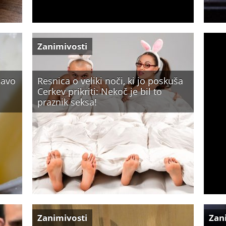
Zanimivosti
javo
Resnica o veliki noči, ki jo poskuša
Cerkev prikriti: Nekoč je bil to
praznik seksa!
Zanimivosti
Zan