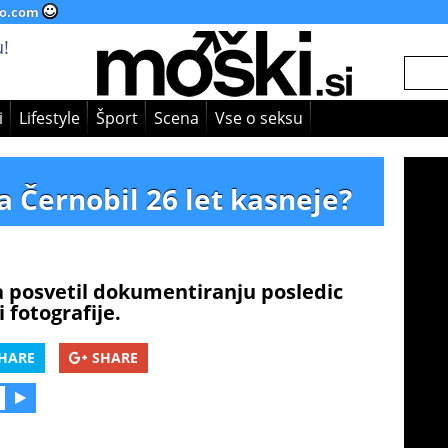
o.com
!
i
Lifestyle
Šport
Scena
Vse o seksu
a Černobil 26 let kasneje?
a posvetil dokumentiranju posledic
 fotografije.
HARE
SHARE