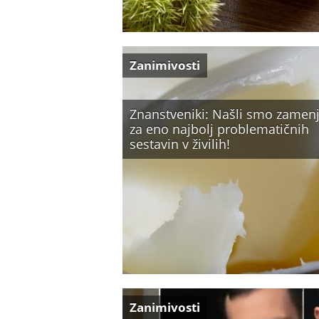
Zanimivosti
Znanstveniki: Našli smo zamen
za eno najbolj problematičnih
sestavin v živilih!
Zanimivosti