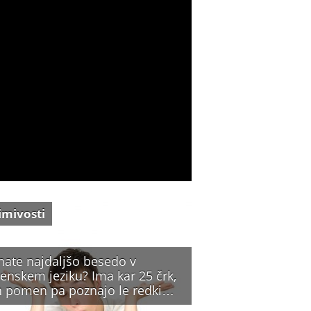
imivosti
nate najdaljšo besedo v
enskem jeziku? Ima kar 25 črk,
n pomen pa poznajo le redki…