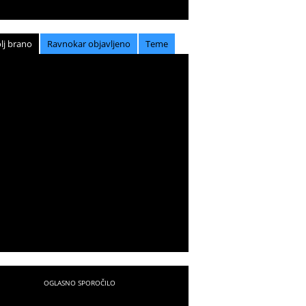
lj brano
Ravnokar objavljeno
Teme