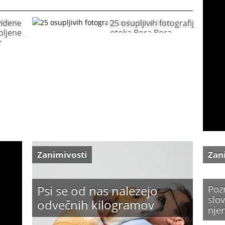
videne
25 osupljivih fotografij
pljene
otoka Bora Bora
e
Zanimivosti
Zan
Psi se od nas nalezejo
Poz
slov
odvečnih kilogramov
nje