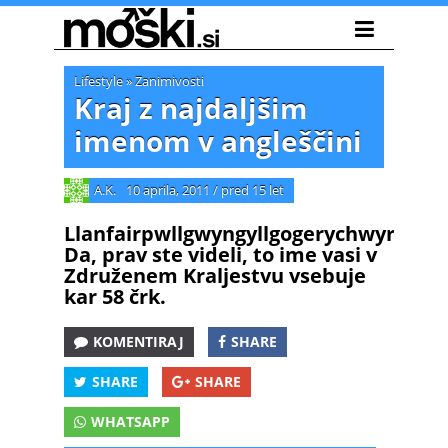
Lifestyle
»
Zanimivosti
Kraj z najdaljšim
imenom v angleščini
A.K.
10 aprila, 2011
/
pred 15 let
Llanfairpwllgwyngyllgogerychwyrndrob
Da, prav ste videli, to ime vasi v
Združenem Kraljestvu vsebuje
kar 58 črk.
KOMENTIRAJ
SHARE
SHARE
SHARE
WHATSAPP