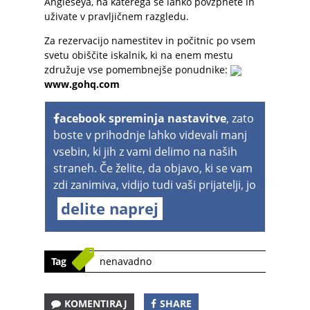
Angleseya, na katerega se lahko povzpnete in
uživate v pravljičnem razgledu.
Za rezervacijo namestitev in počitnic po vsem
svetu obiščite iskalnik, ki na enem mestu
združuje vse pomembnejše ponudnike:
www.gohq.com
acebook spreminja nastavitve
, zato
boste v prihodnje lahko videvali manj
vsebin, ki jih z vami delimo na naših
straneh. Če želite, da objavo, ki se vam
zdi zanimiva, vidijo tudi vaši prijatelji, jo
delite naprej
Tag
nenavadno
KOMENTIRAJ
SHARE