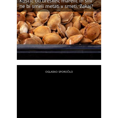
Koščic od breskev, marelic in sliv
ne bi smeli metati v smeti. Zakaj?