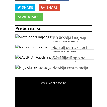
SHARE
SHARE
WHATSAPP
Preberite še
Vrata odprl najvišji
hotel na svetu
Najbolj odmaknjeni
kraji na svetu
GALERIJA: Popolna
podzemna vila
Najvišja restavracija
na svetu