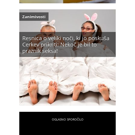
Zanimivosti
Resnica o veliki noči, ki jo poskuša
Cerkev prikriti: Nekoč je bil to
praznik seksa!