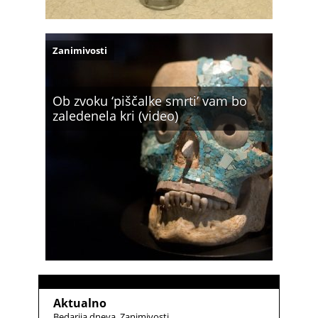
Zanimivosti
Ob zvoku ‘piščalke smrti’ vam bo
zaledenela kri (video)
Aktualno
Bedarija dneva
Zanimivosti