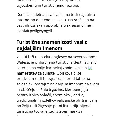
trgovskemu in turističnemu razvoju.
Domača spletna stran vasi ima tudi najdaljšo
internetno domeno na svetu. Na srečo pa na
cestnih oznakah uporabljajo skrajšano ime –
Llanfairpwllgwyngyll.
Turistične znamenitosti vasi z
najdaljšim imenom
Vas, ki leži na otoku Anglesey na severozahodu
Walesa, je priljubljena turistična destinacija, v
kateri je na voljo kar nekaj zanimivosti in
namestitev za turiste
. Obiskovalci se
predvsem radi fotografirajo pred tablo na
železniški postaji z najdaljšim imenom na svetu
in obiščejo bližnjo trgovino, kjer ponujajo
pestro izbiro oblačil, spominkov, darilc,
tradicionalnih izdelkov valižanske obrti in vam
po želji tudi žigosajo potni list. Priljubljena
turistična točka je tudi steber markiza