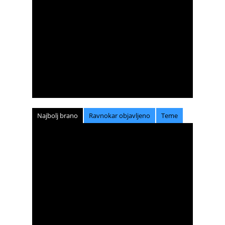
Najbolj brano
Ravnokar objavljeno
Teme