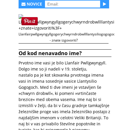
NOVICE
Llanfairpwllgwyngyllgogerychwyrndrobwllllantysiliogogogoch
- znate izgovoriti?
Od kod nenavadno ime?
Prvotno ime vasi je bilo Llanfair Pwllgwyngyll.
Dolgo ime so ji nadeli v 19. stoletju,
nastalo pa je kot skovanka prvotnega imena
vasi in imena sosednje vasice Llantysilio
Gogogoch. Med ti dve imeni je vstavljen še
»chwyrn drobwll«, ki pomeni »vrtinčaste
brezice« med obema vasema. Ime naj bi si
izmislili v želji, da bi v času gradnje tamkajšnje
železniške proge vas imela železniško postajo z
najdaljšim imenom v celotni Veliki Britaniji. To
naj bi v vas privabilo številne popotnike in
turiste, kar bi pripomoglo k njenemu