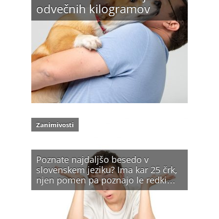
odvečnih kilogramov
Zanimivosti
Poznate najdaljšo besedo v
slovenskem jeziku? Ima kar 25 črk,
njen pomen pa poznajo le redki…