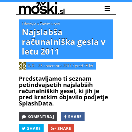
Lifestyle
»
Zanimivosti
Najslabša
računalniška gesla v
letu 2011
K. D.
25 novembra, 2011
/
pred 15 let
Predstavljamo ti seznam
petindvajsetih najslabših
računalniških gesel, ki jih je
pred kratkim objavilo podjetje
SplashData.
KOMENTIRAJ
SHARE
SHARE
SHARE