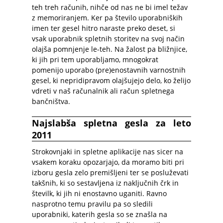
teh treh računih, nihče od nas ne bi imel težav
z memoriranjem. Ker pa število uporabniških
imen ter gesel hitro naraste preko deset, si
vsak uporabnik spletnih storitev na svoj način
olajša pomnjenje le-teh. Na žalost pa bližnjice,
ki jih pri tem uporabljamo, mnogokrat
pomenijo uporabo (pre)enostavnih varnostnih
gesel, ki nepridipravom olajšujejo delo, ko želijo
vdreti v naš računalnik ali račun spletnega
bančništva.
Najslabša spletna gesla za leto
2011
Strokovnjaki in spletne aplikacije nas sicer na
vsakem koraku opozarjajo, da moramo biti pri
izboru gesla zelo premišljeni ter se posluževati
takšnih, ki so sestavljena iz naključnih črk in
številk, ki jih ni enostavno uganiti. Ravno
nasprotno temu pravilu pa so sledili
uporabniki, katerih gesla so se znašla na