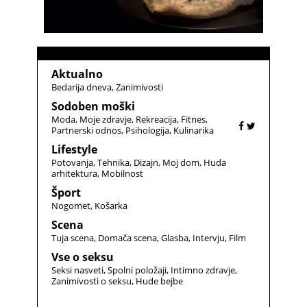
Aktualno
Bedarija dneva
Zanimivosti
Sodoben moški
Moda
Moje zdravje
Rekreacija
Fitnes
Partnerski odnos
Psihologija
Kulinarika
Lifestyle
Potovanja
Tehnika
Dizajn
Moj dom
Huda
arhitektura
Mobilnost
Šport
Nogomet
Košarka
Scena
Tuja scena
Domača scena
Glasba
Intervju
Film
Vse o seksu
Seksi nasveti
Spolni položaji
Intimno zdravje
Zanimivosti o seksu
Hude bejbe