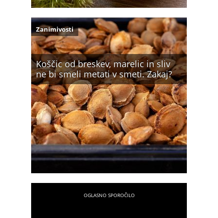
Zanimivosti
Koščic od breskev, marelic in sliv
ne bi smeli metati v smeti. Zakaj?