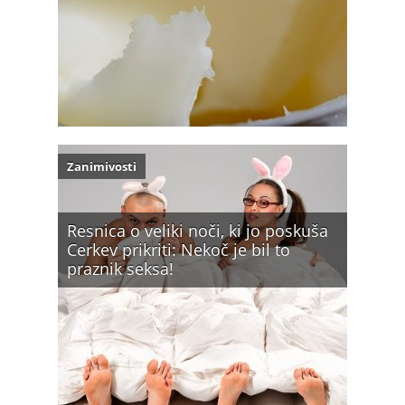
Zanimivosti
Resnica o veliki noči, ki jo poskuša
Cerkev prikriti: Nekoč je bil to
praznik seksa!