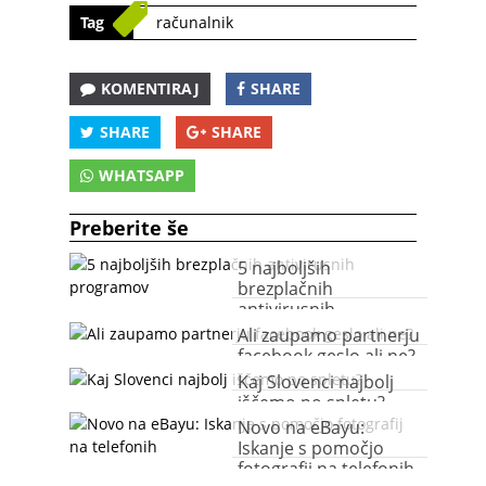
Tag
računalnik
KOMENTIRAJ
SHARE
SHARE
SHARE
WHATSAPP
Preberite še
5 najboljših
brezplačnih
antivirusnih
programov
Ali zaupamo partnerju
facebook geslo ali ne?
Kaj Slovenci najbolj
iščemo po spletu?
Novo na eBayu:
Iskanje s pomočjo
fotografij na telefonih