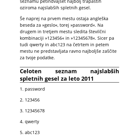
seznamu petindvajset najbolj trapastih
oziroma najslabših spletnih gesel.
Še naprej na prvem mestu ostaja angleška
beseda za »geslo«, torej »password«. Na
drugem in tretjem mestu sledita številčni
kombinaciji »123456« in »12345678«. Sicer pa
tudi qwerty in abc123 na četrtem in petem
mestu ne predstavljata ravno najboljše zaščite
za tvoje podatke.
Celoten seznam najslabših
spletnih gesel za leto 2011
1. password
2. 123456
3. 12345678
4. qwerty
5. abc123