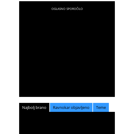
Najbolj brano
Ravnokar objavljeno
Teme