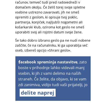
računov, temveč tudi pred radovedneži v
domačem okolju. Če želiš torej svoje spletne
vsebine ustrezno zavarovati, jih ne smeš
opremiti z geslom, ki opisuje tvoj poklic,
partnerja, konjiček, najljubši nogometni ali
košarkarski klub, oziroma kot geslo ne smeš
uporabiti svoj ali rojstni datum svoje žene.
Še tako dobro izbrano geslo pa ne nudi nobene
zaščite, če na računalniku, ki ga uporablja več
oseb, izbereš opcijo »Shrani geslo«.
acebook spreminja nastavitve
, zato
boste v prihodnje lahko videvali manj
vsebin, ki jih z vami delimo na naših
straneh. Če želite, da objavo, ki se vam
zdi zanimiva, vidijo tudi vaši prijatelji, jo
delite naprej