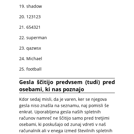
19. shadow
20. 123123
21. 654321
22. superman
23. qazwsx
24. Michael
25. football
Gesla ščitijo predvsem (tudi) pred
osebami, ki nas poznajo
Kdor sedaj misli, da je varen, ker se njegova
gesla niso znašla na seznamu, naj pomisli še
enkrat. Uporabljena gesla naših spletnih
računov namreč ne ščitijo samo pred tretjimi
osebami, ki poskušajo od zunaj vdreti v naš
računalnik ali v enega izmed številnih spletnih