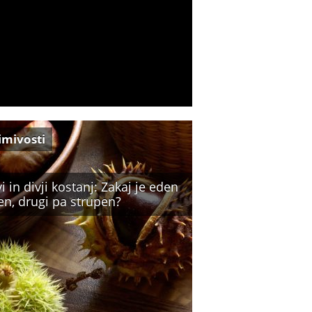
imivosti
i in divji kostanj: Zakaj je eden
en, drugi pa strupen?