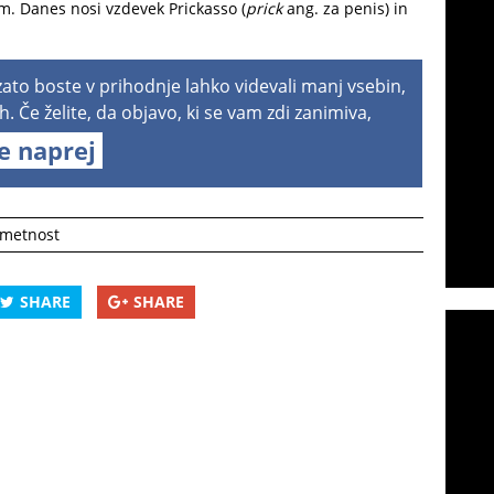
om. Danes nosi vzdevek Prickasso (
prick
ang. za penis) in
 zato boste v prihodnje lahko videvali manj vsebin,
h. Če želite, da objavo, ki se vam zdi zanimiva,
te naprej
metnost
SHARE
SHARE