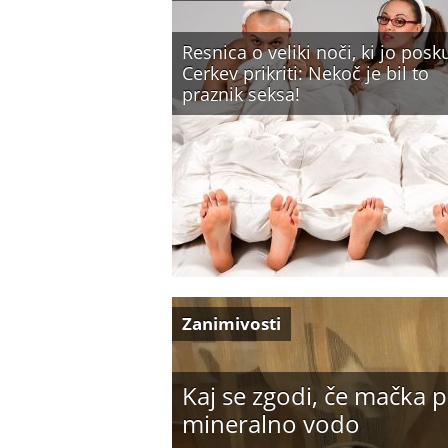
Resnica o veliki noči, ki jo posk
Cerkev prikriti: Nekoč je bil to
praznik seksa!
Zanimivosti
Kaj se zgodi, če mačka p
mineralno vodo