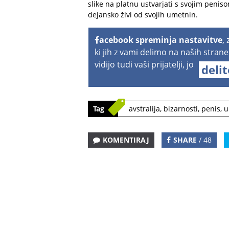
slike na platnu ustvarjati s svojim penis
dejansko živi od svojih umetnin.
acebook spreminja nastavitve
,
ki jih z vami delimo na naših strane
vidijo tudi vaši prijatelji, jo
deli
Tag
avstralija
,
bizarnosti
,
penis
,
u
KOMENTIRAJ
SHARE
/ 48