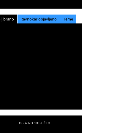
lj brano
Ravnokar objavljeno
Teme