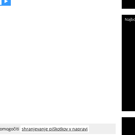
Najbo
 omogočiti
shranjevanje piškotkov v napravi
etjem prišel na izvirno idejo. Namesto s čopičem je začel