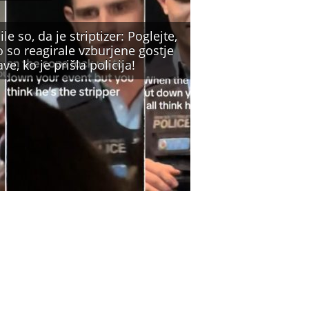
ile so, da je striptizer: Poglejte,
 so reagirale vzburjene gostje
ve, ko je prišla policija!