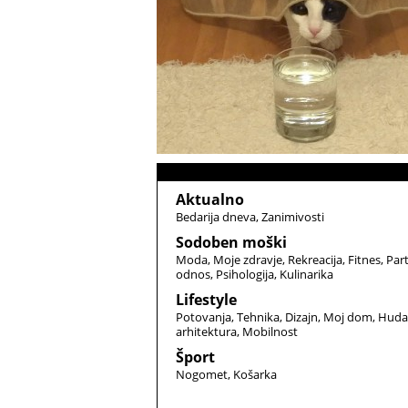
Aktualno
Bedarija dneva
Zanimivosti
Sodoben moški
Moda
Moje zdravje
Rekreacija
Fitnes
Par
odnos
Psihologija
Kulinarika
Lifestyle
Potovanja
Tehnika
Dizajn
Moj dom
Huda
arhitektura
Mobilnost
Šport
Nogomet
Košarka