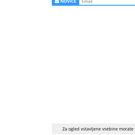
NOVICE
Za ogled vstavljene vsebine morate
64-letni amaterski umetnik je pred desetl