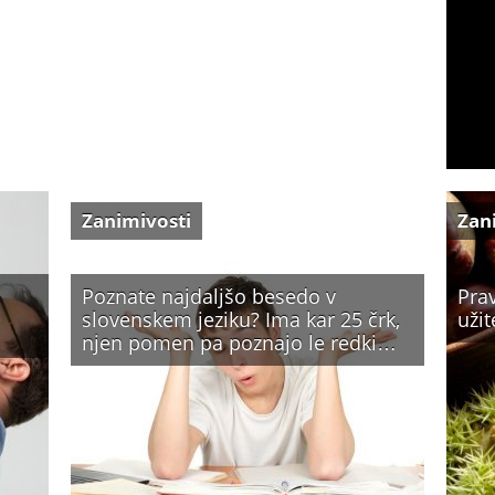
Zanimivosti
Zan
Poznate najdaljšo besedo v
Prav
slovenskem jeziku? Ima kar 25 črk,
užit
njen pomen pa poznajo le redki…