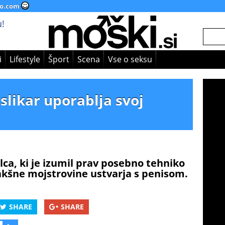
o.com
!
i
Lifestyle
Šport
Scena
Vse o seksu
slikar uporablja svoj
lca, ki je izumil prav posebno tehniko
kakšne mojstrovine ustvarja s penisom.
SHARE
SHARE