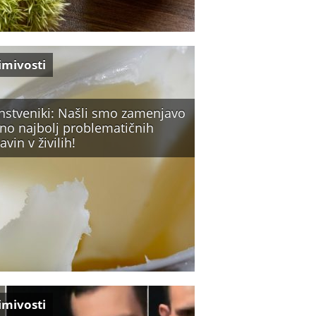
imivosti
nstveniki: Našli smo zamenjavo
eno najbolj problematičnih
avin v živilih!
imivosti