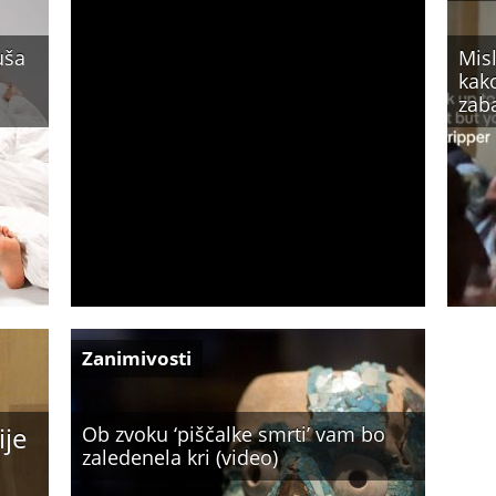
uša
Misl
kako
zaba
Zanimivosti
ije
Ob zvoku ‘piščalke smrti’ vam bo
zaledenela kri (video)