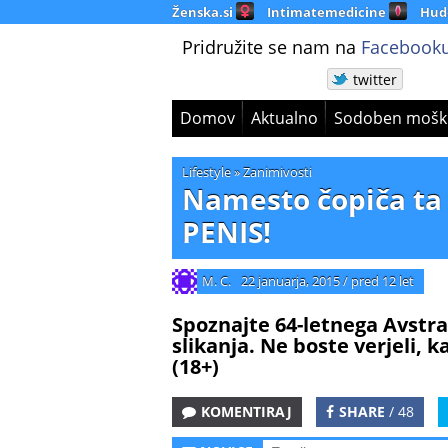
Ženska.si
Intimatemedicine
Hud
Pridružite se nam na
Facebooku
twitter
Domov
Aktualno
Sodoben mošk
Lifestyle
»
Zanimivosti
Namesto čopiča ta 
PENIS!
M. C.
22 januarja, 2015
/
pred 12 let
Spoznajte 64-letnega Avstra
slikanja. Ne boste verjeli, 
(18+)
KOMENTIRAJ
SHARE
/ 48