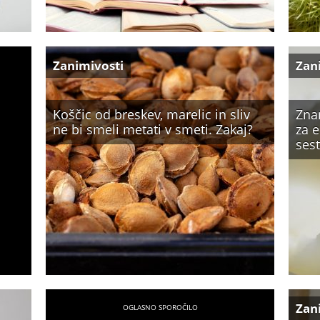
Zanimivosti
Zan
Koščic od breskev, marelic in sliv
Zna
ne bi smeli metati v smeti. Zakaj?
za 
sest
Zan