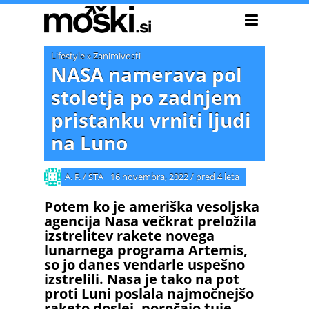
Lifestyle
»
Zanimivosti
NASA namerava pol
stoletja po zadnjem
pristanku vrniti ljudi
na Luno
A. P. / STA
16 novembra, 2022
/
pred 4 leta
Potem ko je ameriška vesoljska
agencija Nasa večkrat preložila
izstrelitev rakete novega
lunarnega programa Artemis,
so jo danes vendarle uspešno
izstrelili. Nasa je tako na pot
proti Luni poslala najmočnejšo
raketo doslej, poročajo tuje