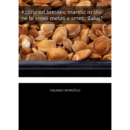
Koščic od breskev, marelic in sliv
ne bi smeli metati v smeti. Zakaj?