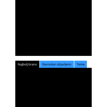
Najbolj brano
Ravnokar objavljeno
Teme