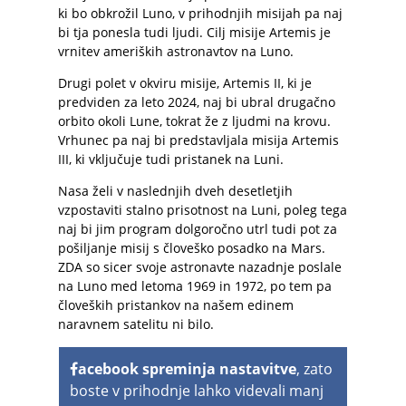
ki bo obkrožil Luno, v prihodnjih misijah pa naj
bi tja ponesla tudi ljudi. Cilj misije Artemis je
vrnitev ameriških astronavtov na Luno.
Drugi polet v okviru misije, Artemis II, ki je
predviden za leto 2024, naj bi ubral drugačno
orbito okoli Lune, tokrat že z ljudmi na krovu.
Vrhunec pa naj bi predstavljala misija Artemis
III, ki vključuje tudi pristanek na Luni.
Nasa želi v naslednjih dveh desetletjih
vzpostaviti stalno prisotnost na Luni, poleg tega
naj bi jim program dolgoročno utrl tudi pot za
pošiljanje misij s človeško posadko na Mars.
ZDA so sicer svoje astronavte nazadnje poslale
na Luno med letoma 1969 in 1972, po tem pa
človeških pristankov na našem edinem
naravnem satelitu ni bilo.
acebook spreminja nastavitve
, zato
boste v prihodnje lahko videvali manj