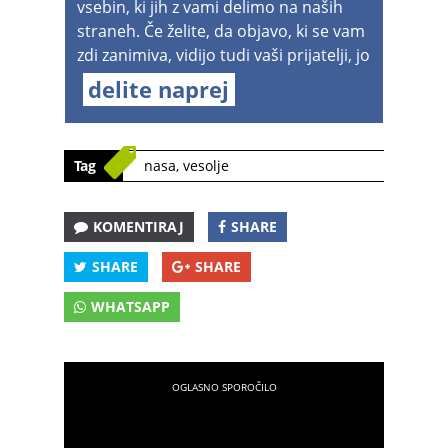
vsebin, ki jih z vami delimo na naših
straneh. Če želite, da objavo, ki se vam
zdi zanimiva, vidijo tudi vaši prijatelji, jo
delite naprej
Tag
nasa
,
vesolje
KOMENTIRAJ
SHARE
SHARE
SHARE
WHATSAPP