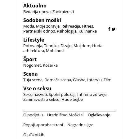
Aktualno
Bedarija dneva
Zanimivosti
Sodoben moški
Moda
Moje zdravje
Rekreacija
Fitnes
Partnerski odnos
Psihologija
Kulinarika
Lifestyle
Potovanja
Tehnika
Dizajn
Moj dom
Huda
arhitektura
Mobilnost
Šport
Nogomet
Košarka
Scena
Tuja scena
Domača scena
Glasba
Intervju
Film
Vse o seksu
Seksi nasveti
Spolni položaji
Intimno zdravje
Zanimivosti o seksu
Hude bejbe
O podjetju
Uredništvo Moški.si
Oglaševanje
Pogoji uporabe strani
Nagradne igre
O piškotkih