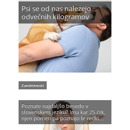
Psi se od nas nalezejo
odvečnih kilogramov
Zanimivosti
Poznate najdaljšo besedo v
slovenskem jeziku? Ima kar 25 črk,
njen pomen pa poznajo le redki…