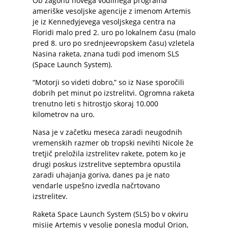
Ob zagonu novega vodilnega programa
ameriške vesoljske agencije z imenom Artemis
je iz Kennedyjevega vesoljskega centra na
Floridi malo pred 2. uro po lokalnem času (malo
pred 8. uro po srednjeevropskem času) vzletela
Nasina raketa, znana tudi pod imenom SLS
(Space Launch System).
“Motorji so videti dobro,” so iz Nase sporočili
dobrih pet minut po izstrelitvi. Ogromna raketa
trenutno leti s hitrostjo skoraj 10.000
kilometrov na uro.
Nasa je v začetku meseca zaradi neugodnih
vremenskih razmer ob tropski nevihti Nicole že
tretjič preložila izstrelitev rakete, potem ko je
drugi poskus izstrelitve septembra opustila
zaradi uhajanja goriva, danes pa je nato
vendarle uspešno izvedla načrtovano
izstrelitev.
Raketa Space Launch System (SLS) bo v okviru
misije Artemis v vesolje ponesla modul Orion,