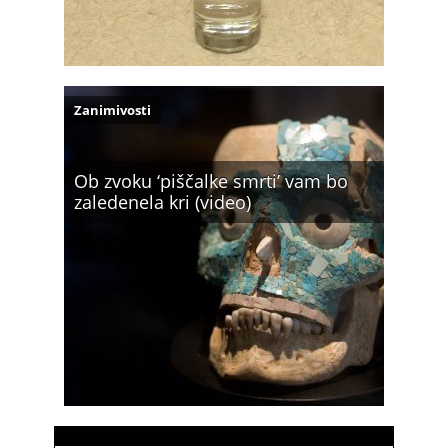
Zanimivosti
Ob zvoku ‘piščalke smrti’ vam bo
zaledenela kri (video)