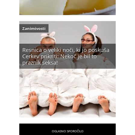
Zanimivosti
Resnica o veliki noči, ki jo poskuša
Cerkev prikriti: Nekoč je bil to
praznik seksa!