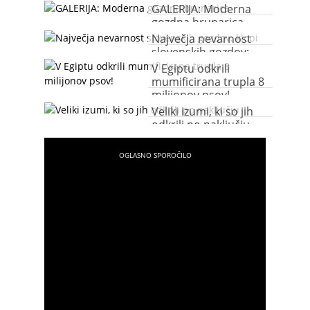
GALERIJA: Moderna
gozdna brunarica
Največja nevarnost
slovenskih gozdov:
klopi
V Egiptu odkrili
mumificirana trupla 8
milijonov psov!
Veliki izumi, ki so jih
odkrili po naključju