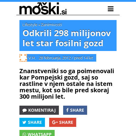
Lifestyle
»
Zanimivosti
Odkrili 298 milijonov
let star fosilni gozd
V.H.
28 februarja, 2012
/
pred 14 let
Znanstveniki so ga poimenovali
kar Pompejski gozd, saj so
rastline v njem ostale na istem
mestu, kot so bile pred skoraj
300 milijoni let.
KOMENTIRAJ
SHARE
SHARE
SHARE
WHATSAPP