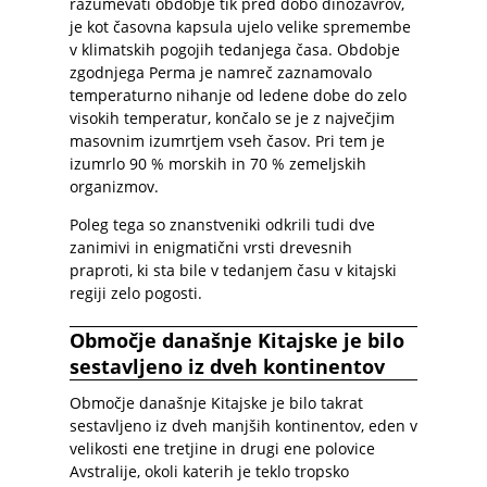
razumevati obdobje tik pred dobo dinozavrov,
je kot časovna kapsula ujelo velike spremembe
v klimatskih pogojih tedanjega časa. Obdobje
zgodnjega Perma je namreč zaznamovalo
temperaturno nihanje od ledene dobe do zelo
visokih temperatur, končalo se je z največjim
masovnim izumrtjem vseh časov. Pri tem je
izumrlo 90 % morskih in 70 % zemeljskih
organizmov.
Poleg tega so znanstveniki odkrili tudi dve
zanimivi in enigmatični vrsti drevesnih
praproti, ki sta bile v tedanjem času v kitajski
regiji zelo pogosti.
Območje današnje Kitajske je bilo
sestavljeno iz dveh kontinentov
Območje današnje Kitajske je bilo takrat
sestavljeno iz dveh manjših kontinentov, eden v
velikosti ene tretjine in drugi ene polovice
Avstralije, okoli katerih je teklo tropsko