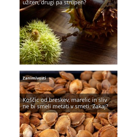
užiten, drugi pa strupen?
Zanimivosti
Koščic od breskev, marelic in sliv
ne bi smeli metati v smeti. Zakaj?