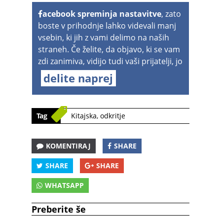
acebook spreminja nastavitve
, zato
boste v prihodnje lahko videvali manj
vsebin, ki jih z vami delimo na naših
straneh. Če želite, da objavo, ki se vam
zdi zanimiva, vidijo tudi vaši prijatelji, jo
delite naprej
Tag
Kitajska
,
odkritje
KOMENTIRAJ
SHARE
SHARE
SHARE
WHATSAPP
Preberite še