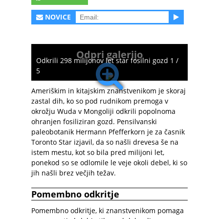
NOVICE
Odpri galerijo
Odkrili 298 milijonov let star fosilni gozd 1 /
5
Ameriškim in kitajskim znanstvenikom je skoraj
zastal dih, ko so pod rudnikom premoga v
okrožju Wuda v Mongoliji odkrili popolnoma
ohranjen fosiliziran gozd. Pensilvanski
paleobotanik Hermann Pfefferkorn je za časnik
Toronto Star izjavil, da so našli drevesa še na
istem mestu, kot so bila pred milijoni let,
ponekod so se odlomile le veje okoli debel, ki so
jih našli brez večjih težav.
Pomembno odkritje
Pomembno odkritje, ki znanstvenikom pomaga