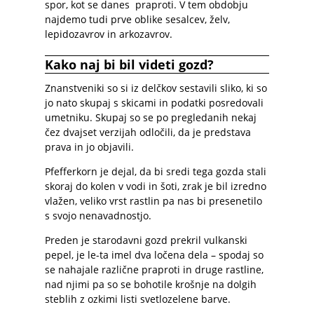
spor, kot se danes praproti. V tem obdobju
najdemo tudi prve oblike sesalcev, želv,
lepidozavrov in arkozavrov.
Kako naj bi bil videti gozd?
Znanstveniki so si iz delčkov sestavili sliko, ki so
jo nato skupaj s skicami in podatki posredovali
umetniku. Skupaj so se po pregledanih nekaj
čez dvajset verzijah odločili, da je predstava
prava in jo objavili.
Pfefferkorn je dejal, da bi sredi tega gozda stali
skoraj do kolen v vodi in šoti, zrak je bil izredno
vlažen, veliko vrst rastlin pa nas bi presenetilo
s svojo nenavadnostjo.
Preden je starodavni gozd prekril vulkanski
pepel, je le-ta imel dva ločena dela – spodaj so
se nahajale različne praproti in druge rastline,
nad njimi pa so se bohotile krošnje na dolgih
steblih z ozkimi listi svetlozelene barve.