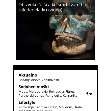
Ob zvoku ‘piščalke smrti’ vam bo
zaledenela kri (video)
Aktualno
Bedarija dneva
Zanimivosti
Sodoben moški
Moda
Moje zdravje
Rekreacija
Fitnes
Partnerski odnos
Psihologija
Kulinarika
Lifestyle
Potovanja
Tehnika
Dizajn
Moj dom
Huda