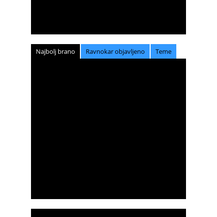
Najbolj brano
Ravnokar objavljeno
Teme