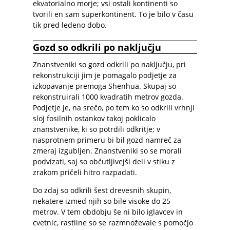
ekvatorialno morje; vsi ostali kontinenti so
tvorili en sam superkontinent. To je bilo v času
tik pred ledeno dobo.
Gozd so odkrili po naključju
Znanstveniki so gozd odkrili po naključju, pri
rekonstrukciji jim je pomagalo podjetje za
izkopavanje premoga Shenhua. Skupaj so
rekonstruirali 1000 kvadratih metrov gozda.
Podjetje je, na srečo, po tem ko so odkrili vrhnji
sloj fosilnih ostankov takoj poklicalo
znanstvenike, ki so potrdili odkritje; v
nasprotnem primeru bi bil gozd namreč za
zmeraj izgubljen. Znanstveniki so se morali
podvizati, saj so občutljivejši deli v stiku z
zrakom pričeli hitro razpadati.
Do zdaj so odkrili šest drevesnih skupin,
nekatere izmed njih so bile visoke do 25
metrov. V tem obdobju še ni bilo iglavcev in
cvetnic, rastline so se razmnoževale s pomočjo