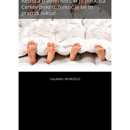
Resnica o veliki noči, ki jo poskuša
Cerkev prikriti: Nekoč je bil to
praznik seksa!