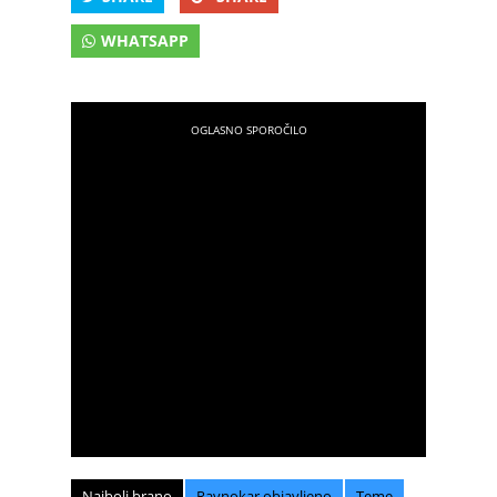
WHATSAPP
Najbolj brano
Ravnokar objavljeno
Teme