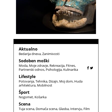
Aktualno
Bedarija dneva
Zanimivosti
Sodoben moški
Moda
Moje zdravje
Rekreacija
Fitnes
Partnerski odnos
Psihologija
Kulinarika
Lifestyle
Potovanja
Tehnika
Dizajn
Moj dom
Huda
arhitektura
Mobilnost
Šport
Nogomet
Košarka
Scena
Tuja scena
Domača scena
Glasba
Intervju
Film