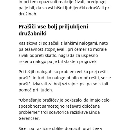
in pri tem opazovali reakcije živali, predpogoj
pa je bil, da so vsi hišni ljubljenčki odraščali pri
družinah.
Prašiči vse bolj priljubljeni
družabniki
Raziskovalci so začeli z lahkimi nalogami, nato
pa težavnost stopnjevali, pri čemer so morale
živali odpreti škatlo, nagrada za uspešno
rešeno nalogo pa je bil slasten prigrizek.
Pri težjih nalogah so problem veliko prej rešili
prašiči in tudi ko naloge ni bilo moč rešiti, so se
prašiči izkazali za bolj vztrajne, psi pa so iskali
pomoč pri ljudeh.
“Obnašanje prašičev je pokazalo, da imajo celo
sposobnost samostojno reševati določene
probleme,” trdi soavtorica raziskave Linda
Gerencser.
Sicer pa različne oblike domačih prašičev v