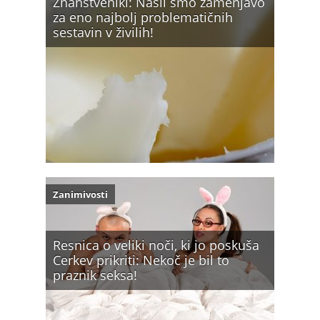
Znanstveniki: Našli smo zamenjavo
za eno najbolj problematičnih
sestavin v živilih!
Zanimivosti
Resnica o veliki noči, ki jo poskuša
Cerkev prikriti: Nekoč je bil to
praznik seksa!