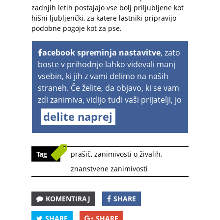
zadnjih letih postajajo vse bolj priljubljene kot
hišni ljubljenčki, za katere lastniki pripravijo
podobne pogoje kot za pse.
acebook spreminja nastavitve
, zato
boste v prihodnje lahko videvali manj
vsebin, ki jih z vami delimo na naših
straneh. Če želite, da objavo, ki se vam
zdi zanimiva, vidijo tudi vaši prijatelji, jo
delite naprej
Tag
prašič
,
zanimivosti o živalih
,
znanstvene zanimivosti
KOMENTIRAJ
SHARE
SHARE
SHARE