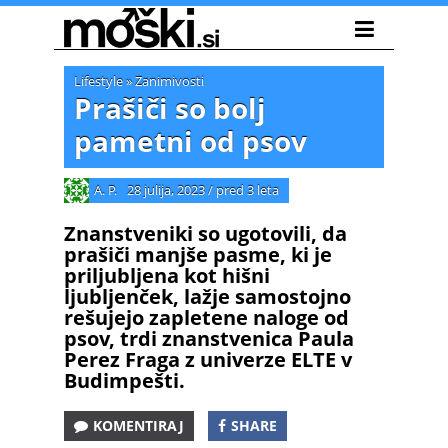
Lifestyle
»
Zanimivosti
Prašiči so bolj
pametni od psov
A. P.
28 julija, 2023
/
pred 3 leta
Znanstveniki so ugotovili, da
prašiči manjše pasme, ki je
priljubljena kot hišni
ljubljenček, lažje samostojno
rešujejo zapletene naloge od
psov, trdi znanstvenica Paula
Perez Fraga z univerze ELTE v
Budimpešti.
KOMENTIRAJ
SHARE