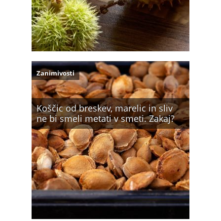
Zanimivosti
Koščic od breskev, marelic in sliv
ne bi smeli metati v smeti. Zakaj?