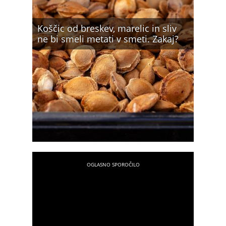
Koščic od breskev, marelic in sliv
ne bi smeli metati v smeti. Zakaj?