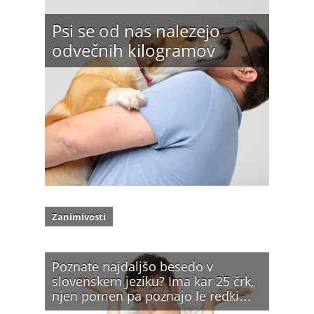
Psi se od nas nalezejo
odvečnih kilogramov
Zanimivosti
Poznate najdaljšo besedo v
slovenskem jeziku? Ima kar 25 črk,
njen pomen pa poznajo le redki…