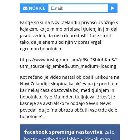
NOVICE
Fantje so si na Novi Zelandiji privoščili vožnjo s
kajakom, ko je mimo priplaval tjulenj in jim dal
jasno vedeti, da niso dobrodošli. To je storil
tako, da je enemu od njih v obraz vrgel
ogromno hobotnico.
https://www.instagram.com/p/BoD3bluhKmS/?
utm_source=ig_embed&utm_medium=loading
Kot rečeno, je video nastal ob obali Kaikoure na
Novi Zelandiji, skupina kajakšev pa je pred tem
kar nekaj časa opazovala boj med tjulnjem in
hobotnico. Kyle Mulinder, tjuljnjeva “žrtev”, je
kasneje za avstralsko tv oddajo Seven News
povedal, da je “na obrazu občutil vse trde dele
hobotnice”.
acebook spreminja nastavitve
, zato
boste v prihodnje lahko videvali manj