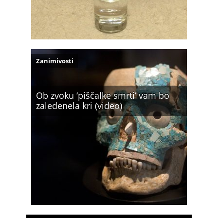
Zanimivosti
Ob zvoku ‘piščalke smrti’ vam bo
zaledenela kri (video)