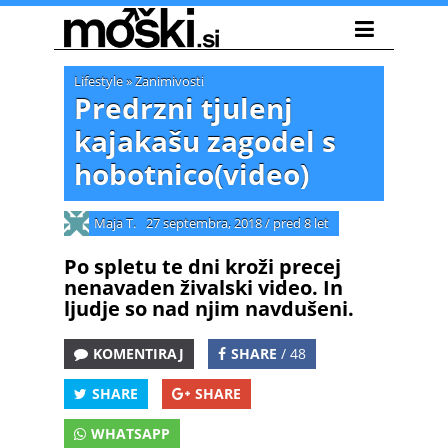
Lifestyle
»
Zanimivosti
Predrzni tjulenj
kajakašu zagodel s
hobotnico(video)
Maja T.
27 septembra, 2018
/
pred 8 let
Po spletu te dni kroži precej
nenavaden živalski video. In
ljudje so nad njim navdušeni.
KOMENTIRAJ
SHARE
/ 48
SHARE
SHARE
WHATSAPP