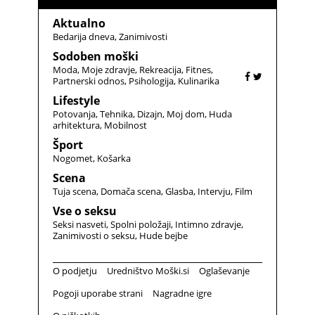
Aktualno
Bedarija dneva
Zanimivosti
Sodoben moški
Moda
Moje zdravje
Rekreacija
Fitnes
Partnerski odnos
Psihologija
Kulinarika
Lifestyle
Potovanja
Tehnika
Dizajn
Moj dom
Huda
arhitektura
Mobilnost
Šport
Nogomet
Košarka
Scena
Tuja scena
Domača scena
Glasba
Intervju
Film
Vse o seksu
Seksi nasveti
Spolni položaji
Intimno zdravje
Zanimivosti o seksu
Hude bejbe
O podjetju
Uredništvo Moški.si
Oglaševanje
Pogoji uporabe strani
Nagradne igre