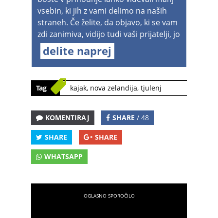
vsebin, ki jih z vami delimo na naših
straneh. Če želite, da objavo, ki se vam
zdi zanimiva, vidijo tudi vaši prijatelji, jo
delite naprej
Tag
kajak
,
nova zelandija
,
tjulenj
KOMENTIRAJ
SHARE
/ 48
SHARE
SHARE
WHATSAPP