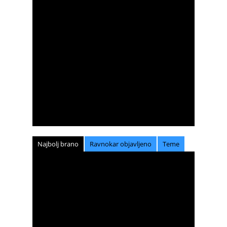
Najbolj brano
Ravnokar objavljeno
Teme