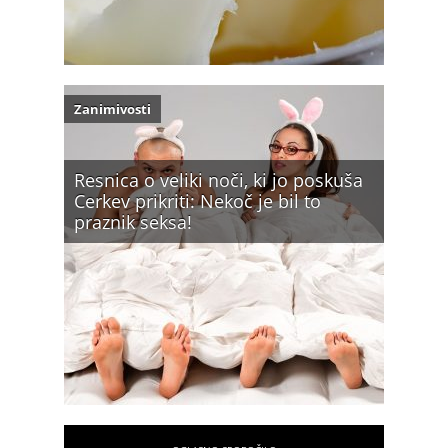
Zanimivosti
Resnica o veliki noči, ki jo poskuša
Cerkev prikriti: Nekoč je bil to
praznik seksa!