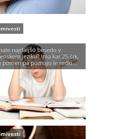
imivosti
nate najdaljšo besedo v
enskem jeziku? Ima kar 25 črk,
n pomen pa poznajo le redki…
imivosti