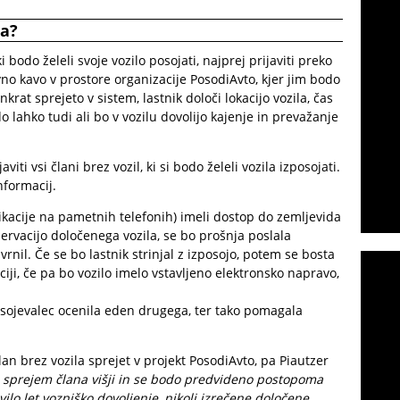
la?
i bodo želeli svoje vozilo posojati, najprej prijaviti preko
no kavo v prostore organizacije PosodiAvto, kjer jim bodo
nkrat sprejeto v sistem, lastnik določi lokacijo vozila, čas
odo lahko tudi ali bo v vozilu dovolijo kajenje in prevažanje
iti vsi člani brez vozil, ki si bodo želeli vozila izposojati.
nformacij.
plikacije na pametnih telefonih) imeli dostop do zemljevida
ezervacijo določenega vozila, se bo prošnja poslala
avrnil. Če se bo lastnik strinjal z izposojo, potem se bosta
iji, če pa bo vozilo imelo vstavljeno elektronsko napravo,
zposojevalec ocenila eden drugega, ter tako pomagala
.
an brez vozila sprejet v projekt PosodiAvto, pa Piautzer
za sprejem člana višji in se bodo predvideno postopoma
ilo let vozniško dovoljenje, nikoli izrečene določene