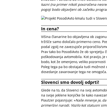
kazni (na primer nikoli povzročena nesre
pogoji bodo objavljeni ob začetku progr
In cena?
Višina članarine bo objavljena ob zagonu 
tržišče samo določalo primerno ceno. Po
podal zgolj ne zavezujoče priporočilo/sm
Prav tako bo PosodiAvto že ob sprejetju 
poškodovanja avtomobila. Kot pravijo, je
bodo, kot že omenjeno, veliko pozornost
Poleg tega pa bo obstajala tudi možnost d
dosedanje zavarovanje tega ne omogoča.
Slovenci smo dovolj odprti!
Glede na to, da Slovenci na svoj avtomob
na svoje jeklene konjičke še kako navezani,
Piautzer pojasnjuje: »
Naše mnenje je, da 
primerljivi narodi. Vozilo kot statusni s