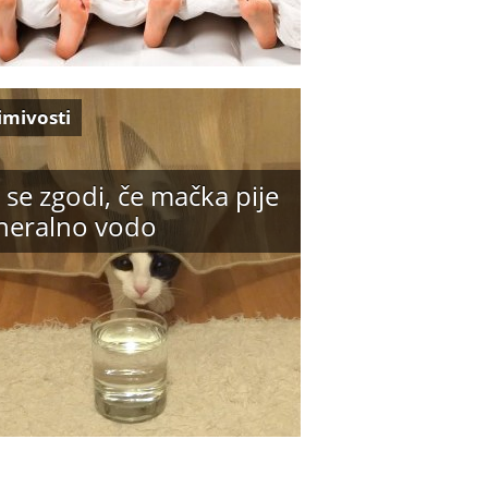
imivosti
 se zgodi, če mačka pije
neralno vodo