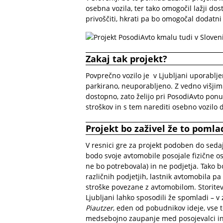
osebna vozila, ter tako omogočil lažji dos
privoščiti, hkrati pa bo omogočal dodatni
Zakaj tak projekt?
Povprečno vozilo je v Ljubljani uporabljen
parkirano, neuporabljeno. Z vedno višjim
dostopno, zato želijo pri PosodiAvto ponu
stroškov in s tem narediti osebno vozilo 
Projekt bo zaživel že to pomla
V resnici gre za projekt podoben do seda
bodo svoje avtomobile posojale fizične 
ne bo potrebovala) in ne podjetja. Tako bo
različnih podjetjih, lastnik avtomobila pa
stroške povezane z avtomobilom. Storitev 
Ljubljani lahko sposodili že spomladi – v
Piautzer
, eden od pobudnikov ideje, vse t
medsebojno zaupanje med posojevalci in 