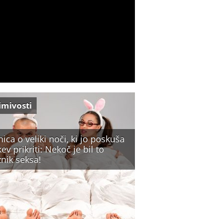
imivosti
ica o veliki noči, ki jo poskuša
ev prikriti: Nekoč je bil to
nik seksa!