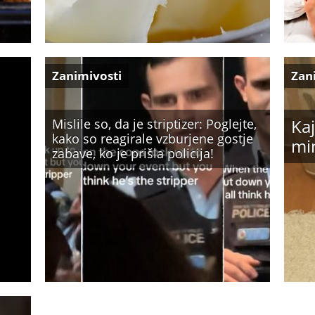
Zanimivosti
Zan
Kaj
Mislile so, da je striptizer: Poglejte,
kako so reagirale vzburjene gostje
mi
zabave, ko je prišla policija!