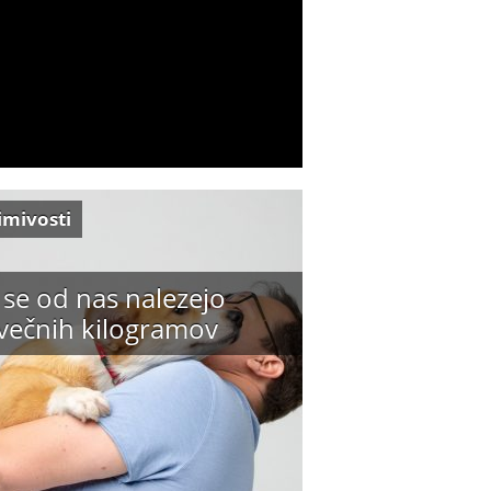
imivosti
 se od nas nalezejo
večnih kilogramov