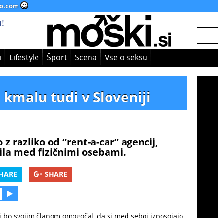
o.com
!
i
Lifestyle
Šport
Scena
Vse o seksu
 kmalu tudi v Sloveniji
 z razliko od “rent-a-car” agencij,
la med fizičnimi osebami.
HARE
SHARE
 ki bo svojim članom omogočal, da si med seboj izposojajo