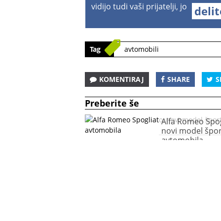
vidijo tudi vaši prijatelji, jo
deli
Tag
avtomobili
KOMENTIRAJ
SHARE
S
Preberite še
Alfa Romeo Spog
novi model špo
avtomobila