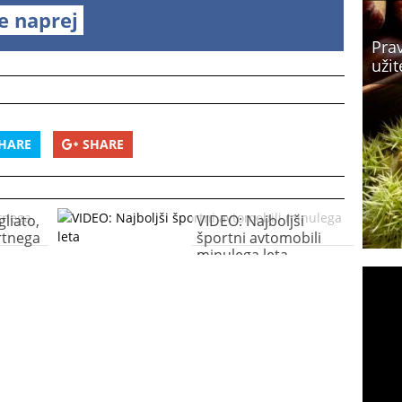
te naprej
Prav
užit
HARE
SHARE
liato,
VIDEO: Najboljši
rtnega
športni avtomobili
minulega leta