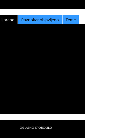
lj brano
Ravnokar objavljeno
Teme