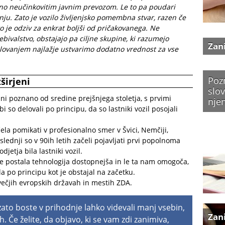
čno neučinkovitim javnim prevozom. Le to pa poudari
ju. Zato je vozilo življenjsko pomembna stvar, razen če
to je odziv za enkrat boljši od pričakovanega. Ne
bivalstvo, obstajajo pa ciljne skupine, ki razumejo
Zan
delovanjem najlažje ustvarimo dodatno vrednost za vse
Poz
širjeni
slov
ini poznano od sredine prejšnjega stoletja, s prvimi
nje
bi so delovali po principu, da so lastniki vozil posojali
čela pomikati v profesionalno smer v Švici, Nemčiji,
ednji so v 90ih letih začeli pojavljati prvi popolnoma
djetja bila lastniki vozil.
je postala tehnologija dostopnejša in le ta nam omogoča,
a po principu kot je obstajal na začetku.
ečjih evropskih državah in mestih ZDA.
 zato boste v prihodnje lahko videvali manj vsebin,
Zan
h. Če želite, da objavo, ki se vam zdi zanimiva,