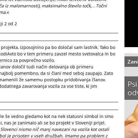
ča iz malomarnosti), maksimalno število točk,…Točni
ama.
«
projekta, izposojnino pa bo določal sam lastnik. Tako bo
sodiAvto bo v tem primeru zavzel mesto svetovalca in bo
ernico za povprečno vozilo.
Zan
članov določil tudi način delovanja ob primeru
 najbolj pomembno, da si člani med seboj zaupajo. Zato
i namenili že samemu postopku pridobivanja članov.
Psi
odatnega zavarovanja vozila za vse tiste, ki jim
od
ile še vedno gledamo kot na nek statusni simbol in smo
 nas je zanimalo ali se bo projekt v Sloveniji prijel.
Slovenci nismo nič manj navezani na vozila kot ostali
imbol je prisoten v vseh družbah. Imamo pa problem z