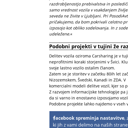
razdrobljenostjo prebivalstva in posledi
samo vrednost vozila v vsakdanjem življen
seveda ne živite v Ljubljani. Pri PosodiAv
pričakujemo, da bom pokrivali celotno pre
izposojo kot obliko sodelovanja. In z so
udeležene.
«
Podobni projekti v tujini že raz
Delitev vozila oziroma Carsharing je v tuj
neprofitnimi koraki storjenimi v Švici. Klu
svoje lastno vozilo ostalim članom.
Zatem se je storitev v začetku 80ih let za
Nizozemskem, Švedski, Kanadi in ZDA. V sl
komercialni modeli delitve vozil, kjer so po
Z razvojem informacijske tehnologije pa 
da si varno in enostavno izposojamo vozil
Podobne projekte lahko najdemo v vseh v
acebook spreminja nastavitve
,
ki jih z vami delimo na naših strane