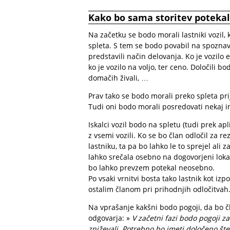
Kako bo sama storitev poteka
Na začetku se bodo morali lastniki vozil, k
spleta. S tem se bodo povabil na spoznav
predstavili način delovanja. Ko je vozilo e
ko je vozilo na voljo, ter ceno. Določili b
domačih živali, …
Prav tako se bodo morali preko spleta prijav
Tudi oni bodo morali posredovati nekaj i
Iskalci vozil bodo na spletu (tudi prek a
z vsemi vozili. Ko se bo član odločil za r
lastniku, ta pa bo lahko le to sprejel ali z
lahko srečala osebno na dogovorjeni lokac
bo lahko prevzem potekal neosebno.
Po vsaki vrnitvi bosta tako lastnik kot i
ostalim članom pri prihodnjih odločitvah
Na vprašanje kakšni bodo pogoji, da bo čl
odgovarja: »
V začetni fazi bodo pogoji 
zniževali. Potrebno bo imeti določeno štev