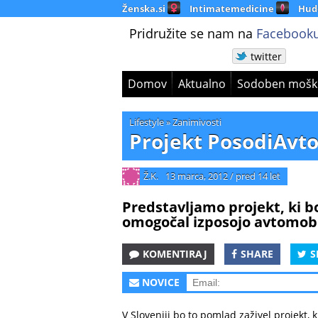
Ženska.si
Intimatemedicine
Hud
Pridružite se nam na
Facebooku
twitter
Domov
Aktualno
Sodoben mošk
Lifestyle
»
Zanimivosti
Projekt PosodiAvto
Ž.K.
13 marca, 2012
/
pred 14 let
Predstavljamo projekt, ki bo
omogočal izposojo avtomobi
KOMENTIRAJ
SHARE
S
NOVICE
V Sloveniji bo to pomlad zaživel projekt,