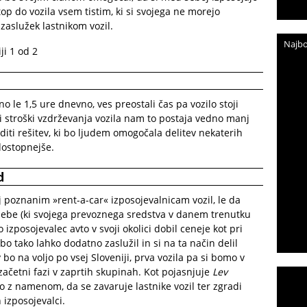
top do vozila vsem tistim, ki si svojega ne morejo
 zaslužek lastnikom vozil.
Najbo
o le 1,5 ure dnevno, ves preostali čas pa vozilo stoji
i stroški vzdrževanja vozila nam to postaja vedno manj
diti rešitev, ki bo ljudem omogočala delitev nekaterih
dostopnejše.
d
j poznanim »rent-a-car« izposojevalnicam vozil, le da
osebe (ki svojega prevoznega sredstva v danem trenutku
 izposojevalec avto v svoji okolici dobil ceneje kot pri
 bo tako lahko dodatno zaslužil in si na ta način delil
bo na voljo po vsej Sloveniji, prva vozila pa si bomo v
 začetni fazi v zaprtih skupinah. Kot pojasnjuje
Lev
o z namenom, da se zavaruje lastnike vozil ter zgradi
izposojevalci.