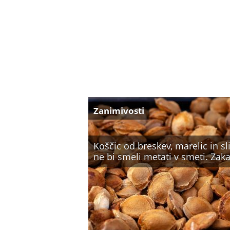
Zanimivosti
Koščic od breskev, marelic in sl
ne bi smeli metati v smeti. Zaka