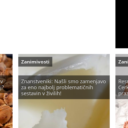
Zanimivosti
Zan
iv
Znanstveniki: Našli smo zamenjavo
Resn
j?
za eno najbolj problematičnih
Cerk
sestavin v živilih!
praz