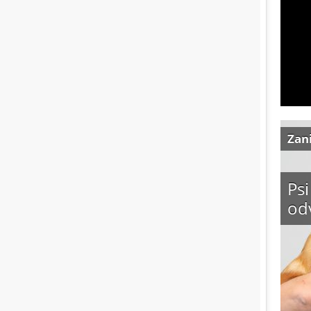
Zan
Psi
od