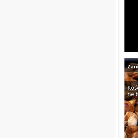
Zan
Košč
ne b