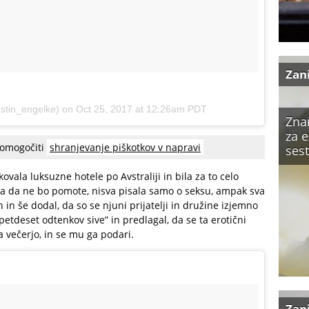
Zan
stin_engelke) on
Oct 25, 2017 at 12:26am PDT
Zna
za 
 omogočiti
shranjevanje piškotkov v napravi
sest
ovala luksuzne hotele po Avstraliji in bila za to celo
Pa da ne bo pomote, nisva pisala samo o seksu, ampak sva
in in še dodal, da so se njuni prijatelji in družine izjemno
“petdeset odtenkov sive” in predlagal, da se ta erotični
a večerjo, in se mu ga podari.
Zan