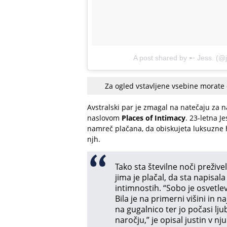
A post shared by ➸ Jess. (@j
Za ogled vstavljene vsebine morate
Avstralski par je zmagal na natečaju za n
naslovom
Places of Intimacy
. 23-letna J
namreč plačana, da obiskujeta luksuzne h
njh.
Tako sta številne noči preživel
jima je plačal, da sta napisala
intimnostih. “Sobo je osvetlev
Bila je na primerni višini in n
na gugalnico ter jo počasi lj
naročju,” je opisal justin v n