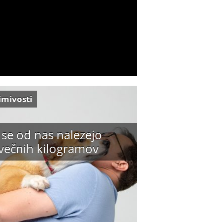
imivosti
 se od nas nalezejo
večnih kilogramov