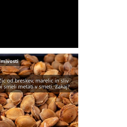
imivosti
ic od breskev, marelic in sliv
i smeli metati v smeti. Zakaj?