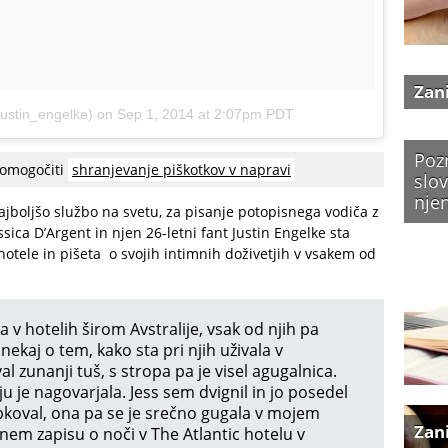
Zan
ustin_engelke)
on
Sep 1, 2014 at 2:07pm PDT
Poz
 omogočiti
shranjevanje piškotkov v napravi
slov
nje
ajboljšo službo na svetu, za pisanje potopisnega vodiča z
essica D’Argent in njen 26-letni fant Justin Engelke sta
otele in pišeta o svojih intimnih doživetjih v vsakem od
a v hotelih širom Avstralije, vsak od njih pa
 nekaj o tem, kako sta pri njih uživala v
al zunanji tuš, s stropa pa je visel agugalnica.
aju je nagovarjala. Jess sem dvignil in jo posedel
ubkoval, ona pa se je srečno gugala v mojem
Zan
junem zapisu o noči v The Atlantic hotelu v