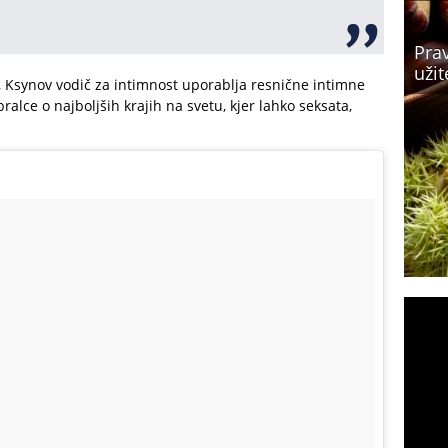
Prav
užit
 Ksynov vodič za intimnost uporablja resnične intimne
ralce o najboljših krajih na svetu, kjer lahko seksata,