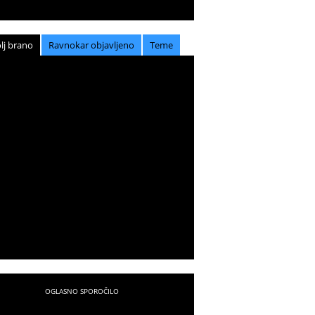
lj brano
Ravnokar objavljeno
Teme