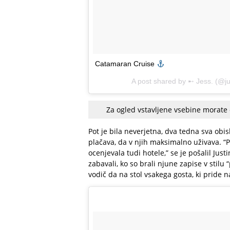
Catamaran Cruise
A post shared by
➸ Jess.
(@ju
Za ogled vstavljene vsebine morate
Pot je bila neverjetna, dva tedna sva obisk
plačava, da v njih maksimalno uživava. “
ocenjevala tudi hotele,” se je pošalil Just
zabavali, ko so brali njune zapise v stilu 
vodič da na stol vsakega gosta, ki pride n