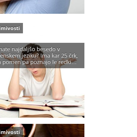
imivosti
nate najdaljšo besedo v
enskem jeziku? Ima kar 25 črk,
n pomen pa poznajo le redki…
imivosti