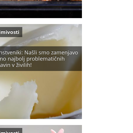
imivosti
nstveniki: Našli smo zamenjavo
eno najbolj problematičnih
avin v živilih!
imivosti