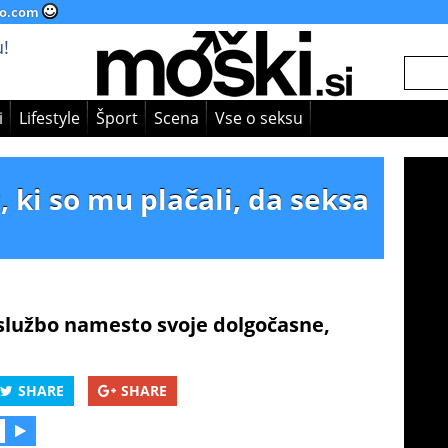
o.com
!
i
Lifestyle
Šport
Scena
Vse o seksu
, ki so mu plačali, da seksa
ko službo namesto svoje dolgočasne,
SHARE
SHARE