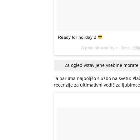
Ready for holiday 2
A post shared by
➸ Jess.
(@ju
Za ogled vstavljene vsebine morate
Ta par ima najboljšo službo na svetu: Plač
recenzije za ultimativni vodič za ljubimce