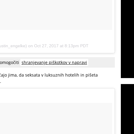
stin_engelke) on
Oct 27, 2017 at 8:13pm PDT
 omogočiti
shranjevanje piškotkov v napravi
ajo jima, da seksata v luksuznih hotelih in pišeta
.