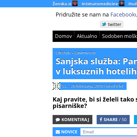
Ženska.si
Intimatemedicine
Hud
Pridružite se nam na
Facebooku
twitter
Domov
Aktualno
Sodoben mošk
Lifestyle
»
Zanimivosti
Sanjska služba: Par
v luksuznih hotelih
S.L.
26 februarja, 2018
/
pred 8 let
Kaj pravite, bi si želeli ta
pisarniške?
KOMENTIRAJ
SHARE
/ 50
NOVICE