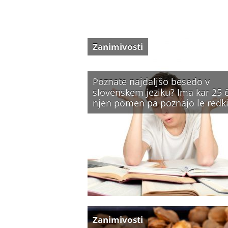
Zanimivosti
Poznate najdaljšo besedo v
slovenskem jeziku? Ima kar 25 č
njen pomen pa poznajo le red
Zanimivosti