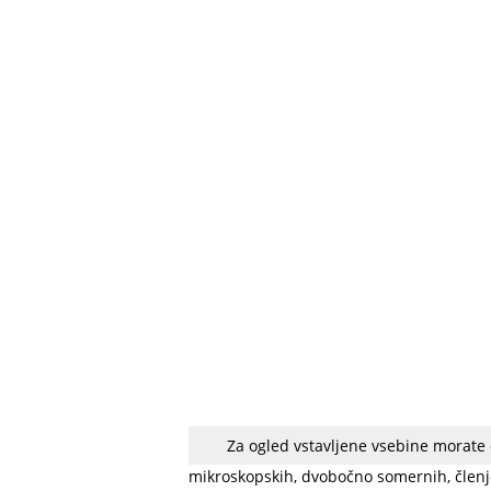
Za ogled vstavljene vsebine morate
Počasniki
ali tardigradi, znani tudi kot 
mikroskopskih, dvobočno somernih, členje