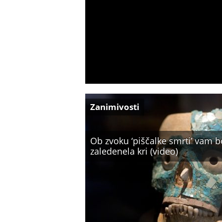
Zanimivosti
Ob zvoku ‘piščalke smrti’ vam b
zaledenela kri (video)