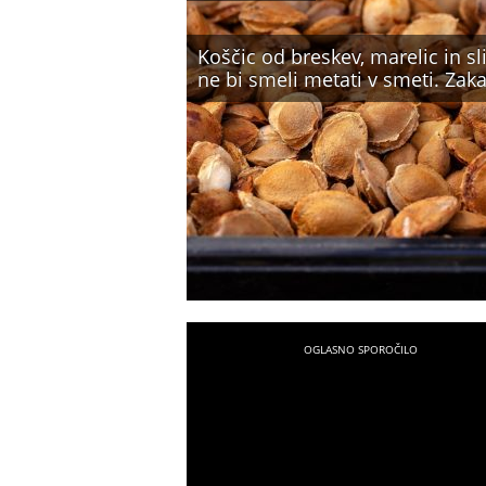
Koščic od breskev, marelic in sl
ne bi smeli metati v smeti. Zaka