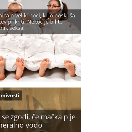
ica o veliki noči, ki jo poskuša
ev prikriti: Nekoč je bil to
nik seksa!
imivosti
 se zgodi, če mačka pije
neralno vodo