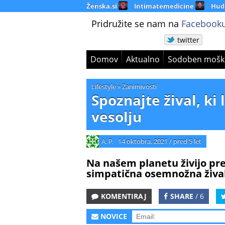
Ženska.si
Intimatemedicine
Hud
Pridružite se nam na
Facebooku
twitter
Domov
Aktualno
Sodoben mošk
Lifestyle
»
Zanimivosti
Spoznajte žival, ki 
vesolju
A. P.
14 oktobra, 2021
/
pred 5 let
Na našem planetu živijo pre
simpatična osemnožna živa
KOMENTIRAJ
SHARE
/ 6
NOVICE