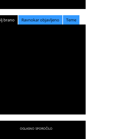
lj brano
Ravnokar objavljeno
Teme