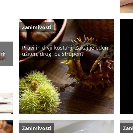
Zanimivosti
Pravi in divji kostanj: Zakaj je eden
rk,
užiten, drugi pa strupen?
ki…
Zanimivosti
Zan