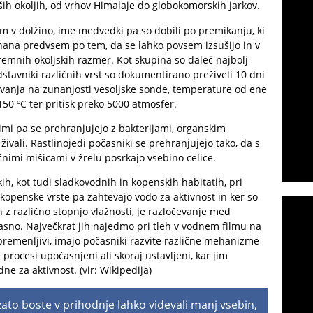
jših okoljih, od vrhov Himalaje do globokomorskih jarkov.
mm v dolžino, ime medvedki pa so dobili po premikanju, ki
ana predvsem po tem, da se lahko povsem izsušijo in v
remnih okoljskih razmer. Kot skupina so daleč najbolj
stavniki različnih vrst so dokumentirano preživeli 10 dni
vanja na zunanjosti vesoljske sonde, temperature od ene
150 ºC ter pritisk preko 5000 atmosfer.
jimi pa se prehranjujejo z bakterijami, organskim
ivali. Rastlinojedi počasniki se prehranjujejo tako, da s
nimi mišicami v žrelu posrkajo vsebino celice.
kih, kot tudi sladkovodnih in kopenskih habitatih, pri
kopenske vrste pa zahtevajo vodo za aktivnost in ker so
h z različno stopnjo vlažnosti, je razločevanje med
asno. Največkrat jih najedmo pri tleh v vodnem filmu na
spremenljivi, imajo počasniki razvite različne mehanizme
 procesi upočasnjeni ali skoraj ustavljeni, kar jim
ne za aktivnost. (vir:
Wikipedija
)
 zato boste v prihodnje lahko videvali manj vsebin,