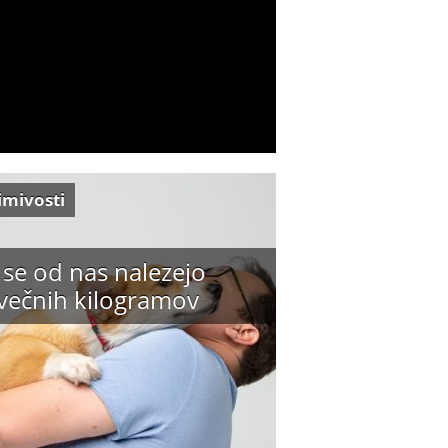
imivosti
 se od nas nalezejo
večnih kilogramov