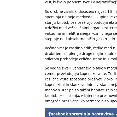
vrst,
ki živijo po vsem svetu v najrazlične
So drobne živali, ki dosežejo največ 1,5 
spominja na hojo medveda. Skupina je zn
stanju
kriptobioze
preživijo obdobja ekst
trdoživi med večceličnimi organizmi. Pred
vakuuma in nefiltriranega kozmičnega se
stopinje nad absolutno ničlo (-272°C) do 
Večina vrst je rastlinojedih, redke med n
drobirjem ali plenijo druge majhne talne ž
stiletom prebodejo celično steno in z moč
So vodne živali, vendar živijo tako v mors
čemer prevladujejo kopenske vrste. Tudi 
različne vrste sposobne preživeti v okolji
kopenskimi in sladkovodnimi vrstami nej
mahovih. Ker pa so takšni habitati zelo 
kriptobioze – stanja, v kateri so presnovni
omogoča preživetje, ko razmere niso ugod
acebook spreminja nastavitve
,