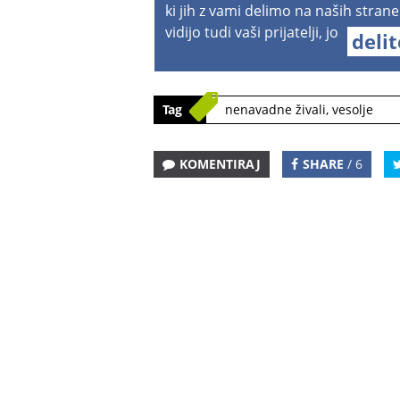
ki jih z vami delimo na naših strane
vidijo tudi vaši prijatelji, jo
deli
Tag
nenavadne živali
,
vesolje
KOMENTIRAJ
SHARE
/ 6