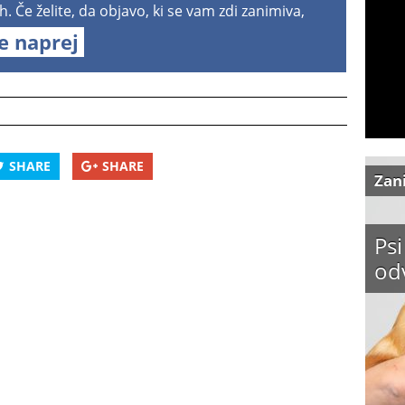
h. Če želite, da objavo, ki se vam zdi zanimiva,
te naprej
SHARE
SHARE
Zan
Psi
od