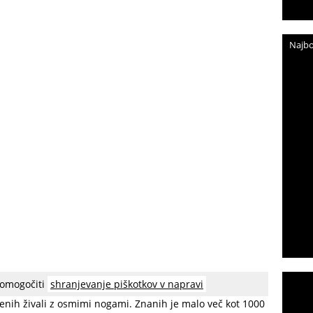
Najbo
 omogočiti
shranjevanje piškotkov v napravi
medvedki (znanstveno ime Tardigrada), so deblo
nih živali z osmimi nogami. Znanih je malo več kot 1000