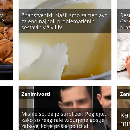
iv
Znanstveniki: Našli smo zamenjavo
Resn
j?
za eno najbolj problematičnih
Cerk
sestavin v živilih!
praz
Zanimivosti
Zan
Kaj
Mislile so, da je striptizer: Poglejte,
kako so reagirale vzburjene gostje
mi
zabave, ko je prišla policija!