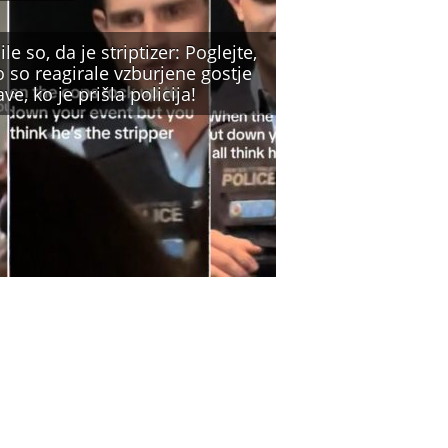
ile so, da je striptizer: Poglejte,
 so reagirale vzburjene gostje
ve, ko je prišla policija!