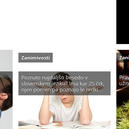
Zanimivosti
Zan
Poznate najdaljšo besedo v
Prav
slovenskem jeziku? Ima kar 25 črk,
užit
njen pomen pa poznajo le redki…