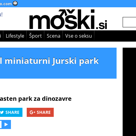
o.com
!
i
Lifestyle
Šport
Scena
Vse o seksu
il miniaturni Jurski park
 lasten park za dinozavre
SHARE
SHARE