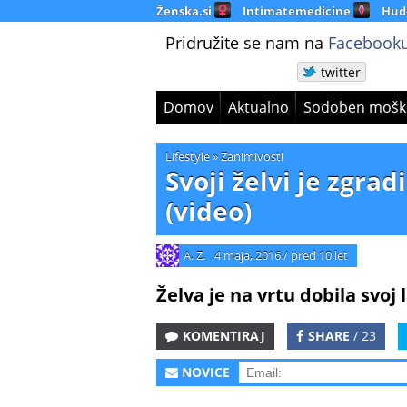
Ženska.si
Intimatemedicine
Hud
Pridružite se nam na
Facebooku
twitter
Domov
Aktualno
Sodoben mošk
Lifestyle
»
Zanimivosti
Svoji želvi je zgrad
(video)
A. Z.
4 maja, 2016
/
pred 10 let
Želva je na vrtu dobila svoj
KOMENTIRAJ
SHARE
/ 23
NOVICE