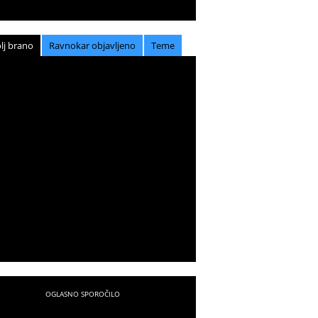
lj brano
Ravnokar objavljeno
Teme