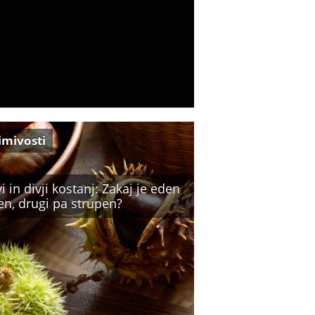
imivosti
i in divji kostanj: Zakaj je eden
en, drugi pa strupen?