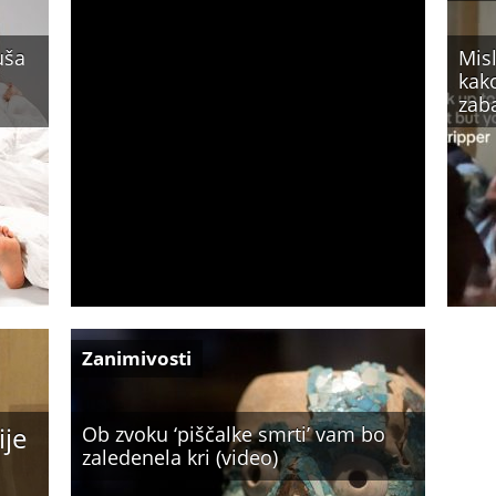
uša
Misl
kako
zaba
Zanimivosti
ije
Ob zvoku ‘piščalke smrti’ vam bo
zaledenela kri (video)