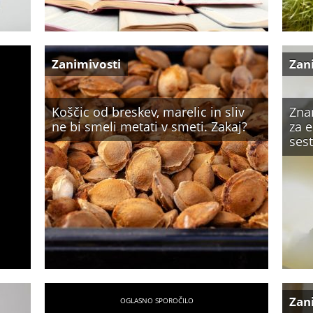
Zanimivosti
Zan
Koščic od breskev, marelic in sliv
Zna
ne bi smeli metati v smeti. Zakaj?
za 
sest
Zan