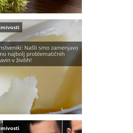
imivosti
nstveniki: Našli smo zamenjavo
eno najbolj problematičnih
avin v živilih!
imivosti