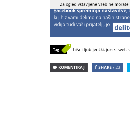
Za ogled vstavljene vsebine morate
acebook spreminja nastavitve
,
ki jih z vami delimo na naših strane
vidijo tudi vaši prijatelji, jo
deli
Tag
hišni ljubljenčki
,
jurski svet
,
s
KOMENTIRAJ
SHARE
/ 23