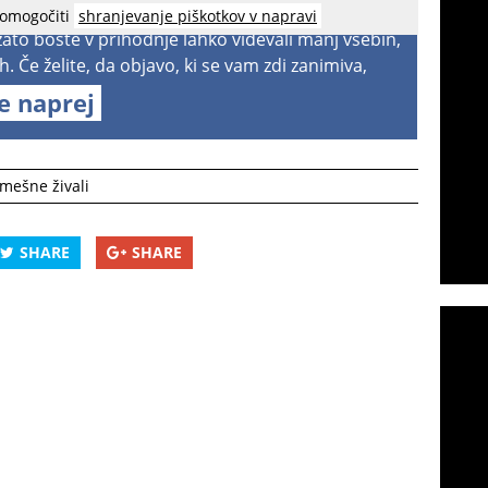
 omogočiti
shranjevanje piškotkov v napravi
 zato boste v prihodnje lahko videvali manj vsebin,
h. Če želite, da objavo, ki se vam zdi zanimiva,
te naprej
mešne živali
SHARE
SHARE