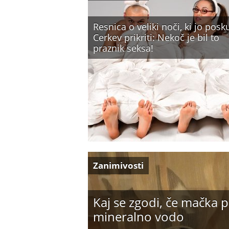
Resnica o veliki noči, ki jo posk
Cerkev prikriti: Nekoč je bil to
praznik seksa!
Zanimivosti
Kaj se zgodi, če mačka p
mineralno vodo