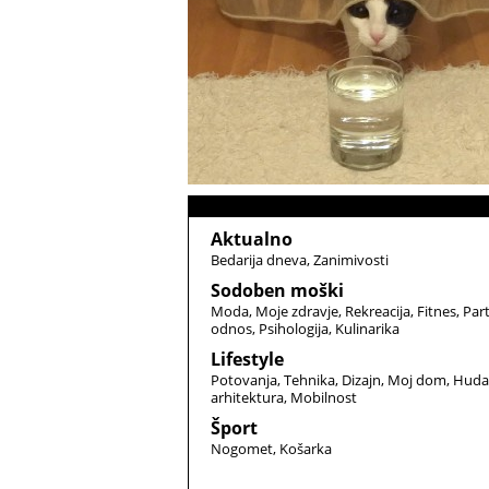
Aktualno
Bedarija dneva
Zanimivosti
Sodoben moški
Moda
Moje zdravje
Rekreacija
Fitnes
Par
odnos
Psihologija
Kulinarika
Lifestyle
Potovanja
Tehnika
Dizajn
Moj dom
Huda
arhitektura
Mobilnost
Šport
Nogomet
Košarka