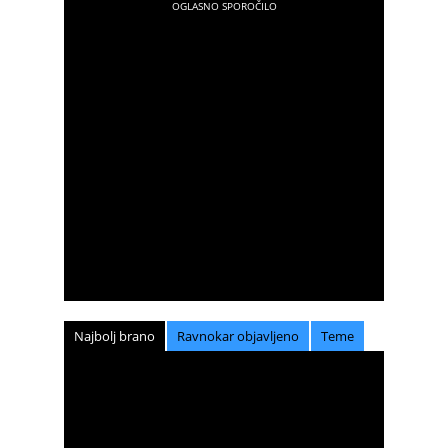
Najbolj brano
Ravnokar objavljeno
Teme