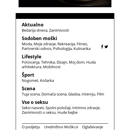
Aktualno
Bedarija dneva
Zanimivosti
Sodoben moški
Moda
Moje zdravje
Rekreacija
Fitnes
Partnerski odnos
Psihologija
Kulinarika
Lifestyle
Potovanja
Tehnika
Dizajn
Moj dom
Huda
arhitektura
Mobilnost
Šport
Nogomet
Košarka
Scena
Tuja scena
Domača scena
Glasba
Intervju
Film
Vse o seksu
Seksi nasveti
Spolni položaji
Intimno zdravje
Zanimivosti o seksu
Hude bejbe
O podjetju
Uredništvo Moški.si
Oglaševanje