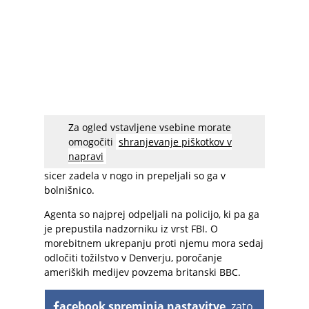
Za ogled vstavljene vsebine morate
Čeprav je na posnetku dobro viden ognjeni
omogočiti
shranjevanje piškotkov v
zubelj iz pištole, se zdi, da se agent takoj ne
napravi
zave, da je nekoga ranil. Moškega je krogla
sicer zadela v nogo in prepeljali so ga v
bolnišnico.
Agenta so najprej odpeljali na policijo, ki pa ga
je prepustila nadzorniku iz vrst FBI. O
morebitnem ukrepanju proti njemu mora sedaj
odločiti tožilstvo v Denverju, poročanje
ameriških medijev povzema britanski BBC.
acebook spreminja nastavitve
, zato