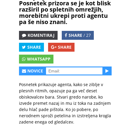
Posnetek prizora se je kot blisk
razširil po spletnih omrežjih,
morebitni ukrepi proti agentu
pa še niso znani.
KOMENTIRAJ
SHARE
/ 27
SHARE
SHARE
WHATSAPP
NOVICE
Posnetek prikazuje agenta, kako se ziblje v
plesnih ritmih, opazuje pa ga več deset
obiskovalcev bara. Stvari gredo narobe, ko
izvede premet nazaj in mu iz toka na zadnjem
delu hlač pade pištola. Ko jo pobere, po
nerodnem sproži petelina in izstreljena krogla
zadene enega od gledalcev.