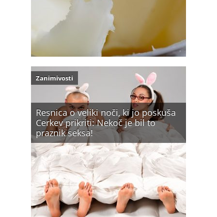
Zanimivosti
Resnica o veliki noči, ki jo poskuša
Cerkev prikriti: Nekoč je bil to
praznik seksa!