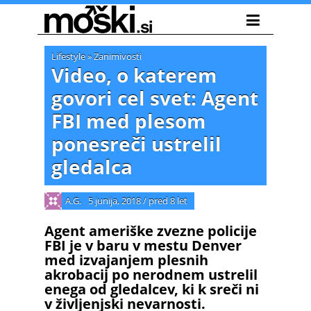
Lifestyle
»
Zanimivosti
Video, o katerem
govori cel svet: Agent
FBI med plesom
ponesreči ustrelil
gledalca
A.G.
5 junija, 2018
/
pred 8 let
Agent ameriške zvezne policije
FBI je v baru v mestu Denver
med izvajanjem plesnih
akrobacij po nerodnem ustrelil
enega od gledalcev, ki k sreči ni
v življenjski nevarnosti.