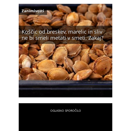
Zanimivosti
Koščic od breskev, marelic in sliv
ne bi smeli metati v smeti. Zakaj?