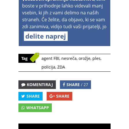
boste v prihodnje lahko videvali manj
vsebin, ki jih z vami delimo na naših
straneh. Če želite, da objavo, ki se vam
zdi zanimiva, vidijo tudi vaši prijatelji, jo
delite naprej
Tag
agent FBI
,
nesreča
,
orožje
,
ples
,
policija
,
ZDA
KOMENTIRAJ
SHARE
/ 27
SHARE
SHARE
WHATSAPP