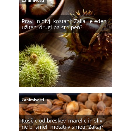
Zanimivosti
Pravi in divji kostanj: Zakaj je eden
užiten, drugi pa strupen?
Zanimivosti
Koščic od breskev, marelic in sliv
ne bi smeli metati v smeti. Zakaj?