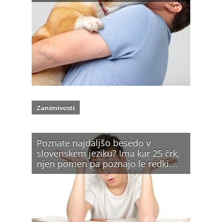
Zanimivosti
Poznate najdaljšo besedo v
slovenskem jeziku? Ima kar 25 črk,
njen pomen pa poznajo le redki…