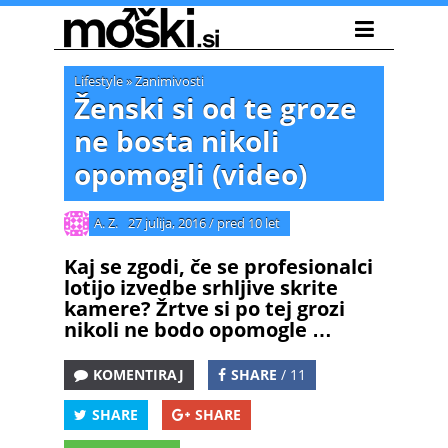
Lifestyle
»
Zanimivosti
Ženski si od te groze
ne bosta nikoli
opomogli (video)
A. Z.
27 julija, 2016
/
pred 10 let
Kaj se zgodi, če se profesionalci
lotijo izvedbe srhljive skrite
kamere? Žrtve si po tej grozi
nikoli ne bodo opomogle …
KOMENTIRAJ
SHARE
/ 11
SHARE
SHARE