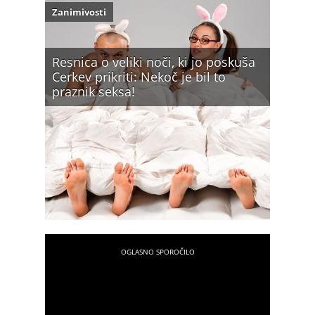
Zanimivosti
Resnica o veliki noči, ki jo poskuša
Cerkev prikriti: Nekoč je bil to
praznik seksa!