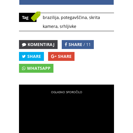
Tag
brazilija
,
potegavščina
,
skrita
kamera
,
srhljivke
KOMENTIRAJ
SHARE
/ 11
SHARE
SHARE
WHATSAPP