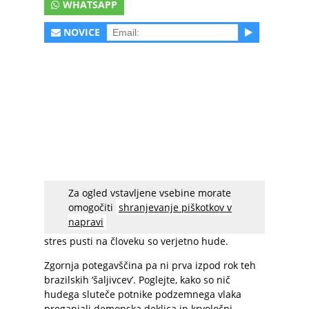
WHATSAPP
NOVICE
Za ogled vstavljene vsebine morate
Čeprav je vrhunsko izvedena, je ta kamera
omogočiti
shranjevanje piškotkov v
morda prekoračila mejo dobrega okusa (in
napravi
verjetno tudi zakona). Posledice, ki jih takšen
stres pusti na človeku so verjetno hude.
Zgornja potegavščina pa ni prva izpod rok teh
brazilskih ‘šaljivcev’. Poglejte, kako so nič
hudega sluteče potnike podzemnega vlaka
preganjali demonska deklica in krvoločni