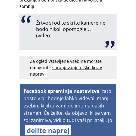
zombiji:
Žrtve si od te skrite kamere ne
bodo nikoli opomogle…
(video)
Za ogled vstavljene vsebine morate
omogočiti
shranjevanje piškotkov v
napravi
acebook spreminja nastavitve
, zato
boste v prihodnje lahko videvali manj
vsebin, ki jih z vami delimo na naših
straneh. Če želite, da objavo, ki se vam
zdi zanimiva, vidijo tudi vaši prijatelji, jo
delite naprej