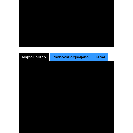
Najbolj brano
Ravnokar objavljeno
Teme