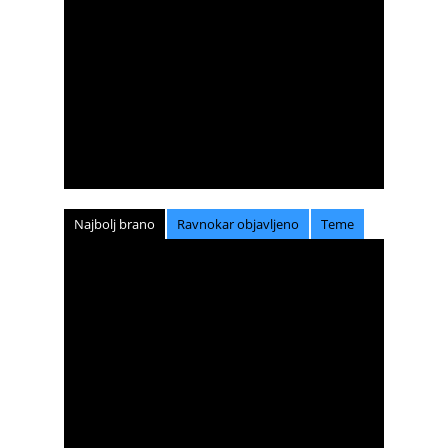
Najbolj brano
Ravnokar objavljeno
Teme