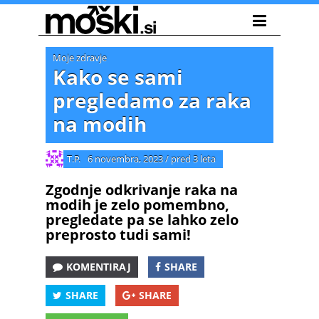
Moje zdravje
Kako se sami
pregledamo za raka
na modih
T.P.
6 novembra, 2023
/
pred 3 leta
Zgodnje odkrivanje raka na
modih je zelo pomembno,
pregledate pa se lahko zelo
preprosto tudi sami!
KOMENTIRAJ
SHARE
SHARE
SHARE