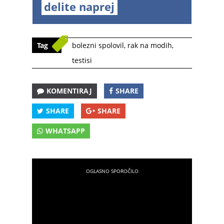
delite naprej
Tag
bolezni spolovil
,
rak na modih
,
testisi
KOMENTIRAJ
SHARE
SHARE
SHARE
WHATSAPP