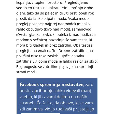
kopanju, v toplem prostoru. Pregledujemo
vedno en testis naenkrat. Primi mošnjo v obe
dlani, tako da so palec in drugi prsti obeh rok
prosti, da lahko otipate moda. Vsako modo
preglej posebej; najprej nadmodek (mehko,
rahlo občutljivo tkivo nad modi), semenovod
(čvrsta, gladka cevka, ki poteka iz nadmodka za
modom v sečnico), nazadnje še sam testis, ki
mora biti gladek in brez zatrdlin. Oba testisa
preglejte na enak način. Drobne zatrdline na
površini niso tako zaskrbljujoče, a vsaka
zatrdlina v globini moda je lahko razlog za skrb.
Bolj pogosto se zatrdline pojavijo na sprednji
strani mod.
acebook spreminja nastavitve
, zato
boste v prihodnje lahko videvali manj
vsebin, ki jih z vami delimo na naših
straneh. Če želite, da objavo, ki se vam
zdi zanimiva, vidijo tudi vaši prijatelji, jo