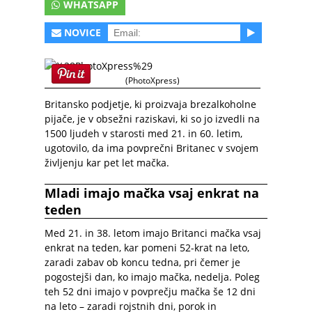
WHATSAPP
NOVICE
(PhotoXpress)
Britansko podjetje, ki proizvaja brezalkoholne
pijače, je v obsežni raziskavi, ki so jo izvedli na
1500 ljudeh v starosti med 21. in 60. letim,
ugotovilo, da ima povprečni Britanec v svojem
življenju kar pet let mačka.
Mladi imajo mačka vsaj enkrat na
teden
Med 21. in 38. letom imajo Britanci mačka vsaj
enkrat na teden, kar pomeni 52-krat na leto,
zaradi zabav ob koncu tedna, pri čemer je
pogostejši dan, ko imajo mačka, nedelja. Poleg
teh 52 dni imajo v povprečju mačka še 12 dni
na leto – zaradi rojstnih dni, porok in