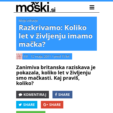
Moje zdravje
Razkrivamo: Koliko
let v življenju imamo
mačka?
P.P.
12 maja, 2011
/
pred 15 let
Zanimiva britanska raziskava je
pokazala, koliko let v življenju
smo mačkasti. Kaj praviš,
koliko?
KOMENTIRAJ
SHARE
SHARE
SHARE