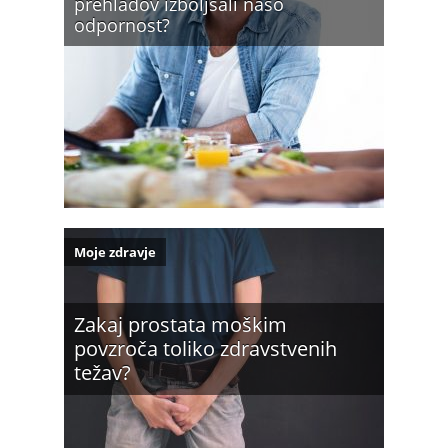
prehladov izboljšali našo
odpornost?
Moje zdravje
Zakaj prostata moškim
povzroča toliko zdravstvenih
težav?