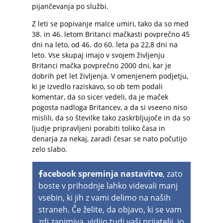
pijančevanja po službi.
Z leti se popivanje malce umiri, tako da so med
38. in 46. letom Britanci mačkasti povprečno 45
dni na leto, od 46. do 60. leta pa 22,8 dni na
leto. Vse skupaj imajo v svojem življenju
Britanci mačka povprečno 2000 dni, kar je
dobrih pet let življenja. V omenjenem podjetju,
ki je izvedlo raziskavo, so ob tem podali
komentar, da so sicer vedeli, da je maček
pogosta nadloga Britancev, a da si vseeno niso
mislili, da so številke tako zaskrbljujoče in da so
ljudje pripravljeni porabiti toliko časa in
denarja za nekaj, zaradi česar se nato počutijo
zelo slabo.
acebook spreminja nastavitve
, zato
boste v prihodnje lahko videvali manj
vsebin, ki jih z vami delimo na naših
straneh. Če želite, da objavo, ki se vam
zdi zanimiva, vidijo tudi vaši prijatelji, jo