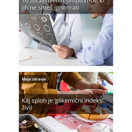
10 zdravstvenih simptomov, ki
jih ne smeš ignorirati
Moje zdravje
Kaj sploh je ‘glikemični indeks’
živil