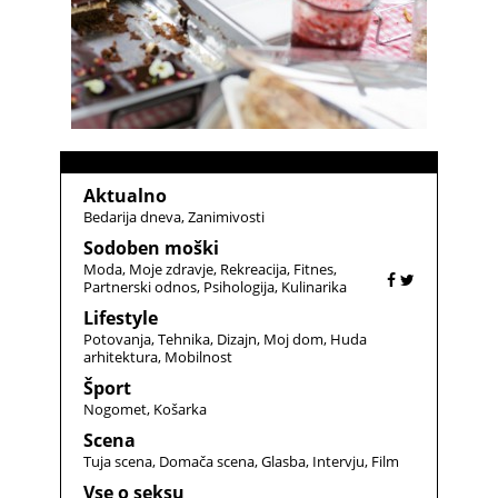
Aktualno
Bedarija dneva
Zanimivosti
Sodoben moški
Moda
Moje zdravje
Rekreacija
Fitnes
Partnerski odnos
Psihologija
Kulinarika
Lifestyle
Potovanja
Tehnika
Dizajn
Moj dom
Huda
arhitektura
Mobilnost
Šport
Nogomet
Košarka
Scena
Tuja scena
Domača scena
Glasba
Intervju
Film
Vse o seksu