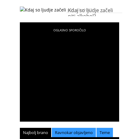
Kdaj so ljudje začeli
piti alkohol?
Najbolj brano
Ravnokar objavljeno
Teme