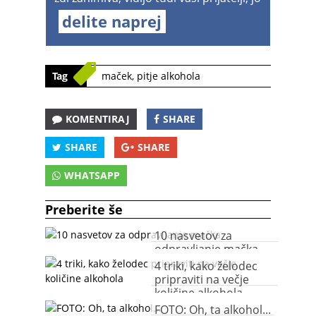
delite naprej
Tag
maček
,
pitje alkohola
KOMENTIRAJ
SHARE
SHARE
SHARE
WHATSAPP
Preberite še
10 nasvetov za
odpravljanje mačka
4 triki, kako želodec
pripraviti na večje
količine alkohola
FOTO: Oh, ta alkohol...