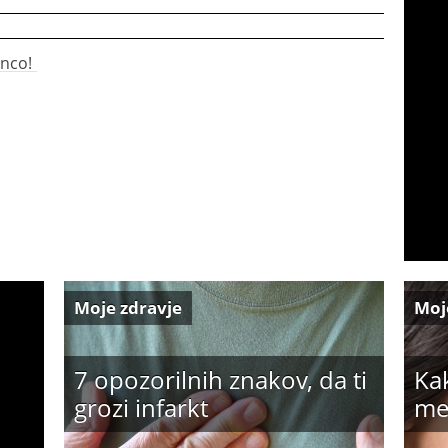
nco!
Moje zdravje
Moj
7 opozorilnih znakov, da ti
Ka
grozi infarkt
me