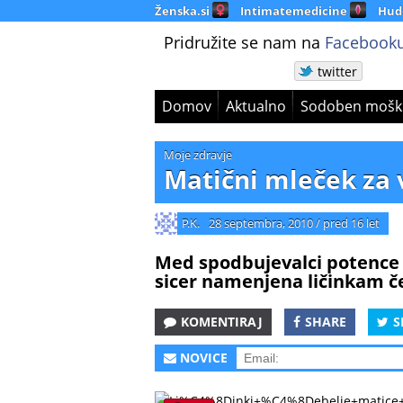
Ženska.si
Intimatemedicine
Hud
Pridružite se nam na
Facebooku
twitter
Domov
Aktualno
Sodoben mošk
Moje zdravje
Matični mleček za
P.K.
28 septembra, 2010
/
pred 16 let
Med spodbujevalci potence s
sicer namenjena ličinkam če
KOMENTIRAJ
SHARE
S
NOVICE