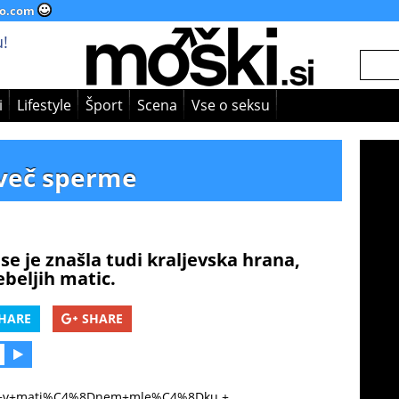
o.com
!
i
Lifestyle
Šport
Scena
Vse o seksu
 več sperme
e je znašla tudi kraljevska hrana,
beljih matic.
HARE
SHARE