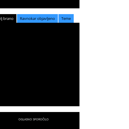
lj brano
Ravnokar objavljeno
Teme