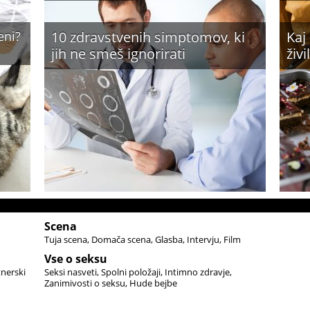
eni?
10 zdravstvenih simptomov, ki
Kaj
jih ne smeš ignorirati
živil
Scena
Tuja scena
Domača scena
Glasba
Intervju
Film
Vse o seksu
tnerski
Seksi nasveti
Spolni položaji
Intimno zdravje
Zanimivosti o seksu
Hude bejbe