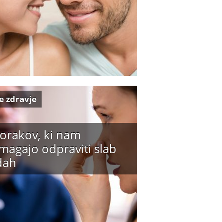
e zdravje
korakov, ki nam
magajo odpraviti slab
dah