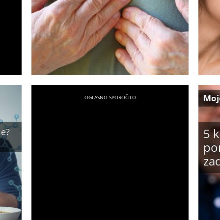
Moj
5 
je?
po
za