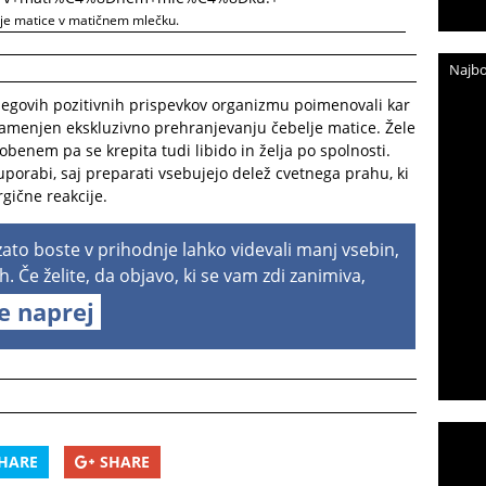
elje matice v matičnem mlečku.
Najbo
 njegovih pozitivnih prispevkov organizmu poimenovali kar
namenjen ekskluzivno prehranjevanju čebelje matice. Žele
benem pa se krepita tudi libido in želja po spolnosti.
uporabi, saj preparati vsebujejo delež cvetnega prahu, ki
gične reakcije.
 zato boste v prihodnje lahko videvali manj vsebin,
h. Če želite, da objavo, ki se vam zdi zanimiva,
te naprej
HARE
SHARE