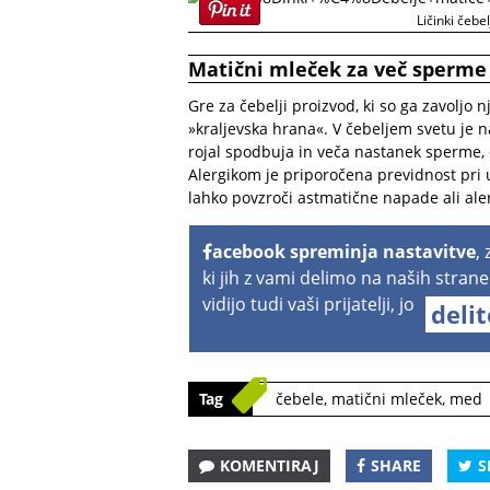
Ličinki čeb
Matični mleček za več sperme
Gre za čebelji proizvod, ki so ga zavoljo
»kraljevska hrana«. V čebeljem svetu je 
rojal spodbuja in veča nastanek sperme, o
Alergikom je priporočena previdnost pri 
lahko povzroči astmatične napade ali aler
acebook spreminja nastavitve
,
ki jih z vami delimo na naših strane
vidijo tudi vaši prijatelji, jo
deli
Tag
čebele
,
matični mleček
,
med
KOMENTIRAJ
SHARE
S