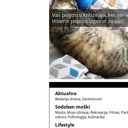
Vas pogosto kritizirajo, ker ste l
Imamo popoln izgovor za vas!
Aktualno
Bedarija dneva
Zanimivosti
Sodoben moški
Moda
Moje zdravje
Rekreacija
Fitnes
Par
odnos
Psihologija
Kulinarika
Lifestyle