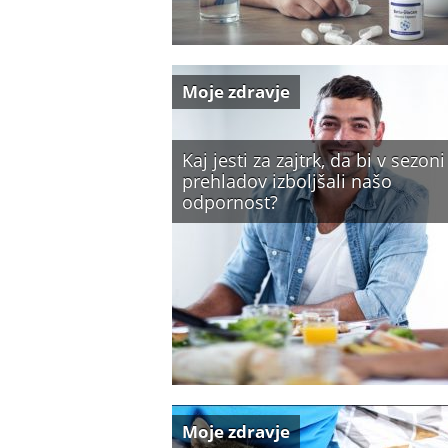
Moje zdravje
Kaj jesti za zajtrk, da bi v sezoni
prehladov izboljšali našo
odpornost?
Moje zdravje