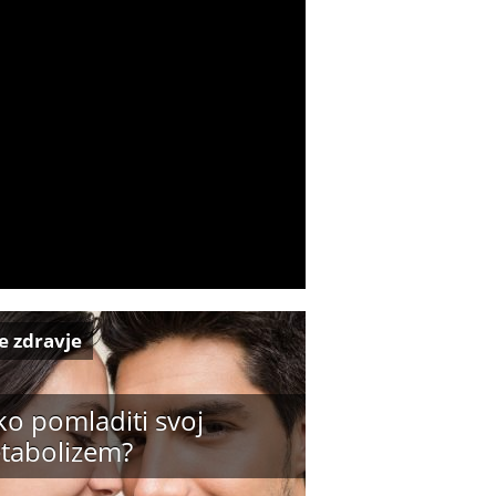
e zdravje
ko pomladiti svoj
tabolizem?