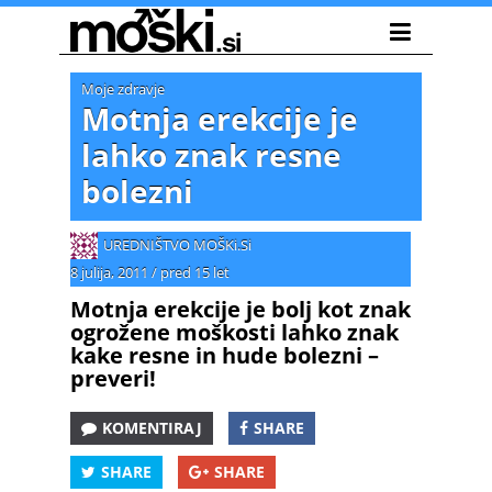
Moje zdravje
Motnja erekcije je
lahko znak resne
bolezni
UREDNIŠTVO MOŠKi.Si
8 julija, 2011
/
pred 15 let
Motnja erekcije je bolj kot znak
ogrožene moškosti lahko znak
kake resne in hude bolezni –
preveri!
KOMENTIRAJ
SHARE
SHARE
SHARE