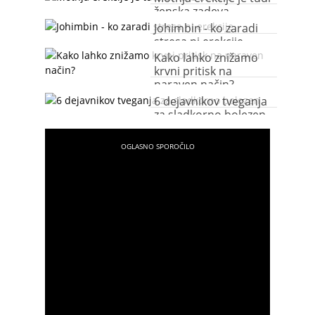
ženska zadeva
Johimbin - ko zaradi
stresa ni erekcije
Kako lahko znižamo
krvni pritisk na
naraven način?
6 dejavnikov tveganja
za sladkorno bolezen