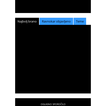
Najbolj brano
Ravnokar objavljeno
Teme