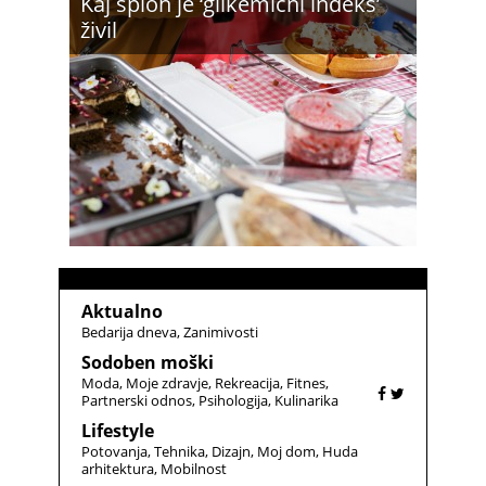
Kaj sploh je ‘glikemični indeks’
živil
Aktualno
Bedarija dneva
Zanimivosti
Sodoben moški
Moda
Moje zdravje
Rekreacija
Fitnes
Partnerski odnos
Psihologija
Kulinarika
Lifestyle
Potovanja
Tehnika
Dizajn
Moj dom
Huda
arhitektura
Mobilnost