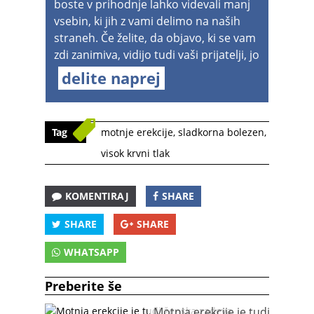
boste v prihodnje lahko videvali manj
vsebin, ki jih z vami delimo na naših
straneh. Če želite, da objavo, ki se vam
zdi zanimiva, vidijo tudi vaši prijatelji, jo
delite naprej
Tag
motnje erekcije
,
sladkorna bolezen
,
visok krvni tlak
KOMENTIRAJ
SHARE
SHARE
SHARE
WHATSAPP
Preberite še
Motnja erekcije je tudi