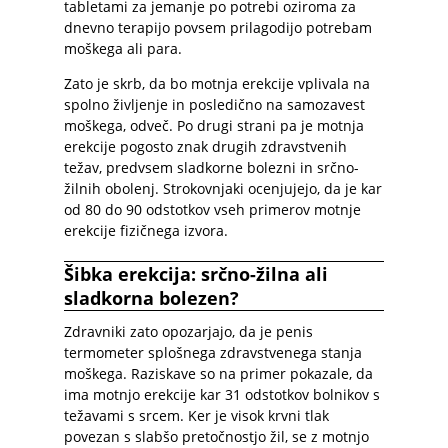
tabletami za jemanje po potrebi oziroma za
dnevno terapijo povsem prilagodijo potrebam
moškega ali para.
Zato je skrb, da bo motnja erekcije vplivala na
spolno življenje in posledično na samozavest
moškega, odveč. Po drugi strani pa je motnja
erekcije pogosto znak drugih zdravstvenih
težav, predvsem sladkorne bolezni in srčno-
žilnih obolenj. Strokovnjaki ocenjujejo, da je kar
od 80 do 90 odstotkov vseh primerov motnje
erekcije fizičnega izvora.
Šibka erekcija: srčno-žilna ali
sladkorna bolezen?
Zdravniki zato opozarjajo, da je penis
termometer splošnega zdravstvenega stanja
moškega. Raziskave so na primer pokazale, da
ima motnjo erekcije kar 31 odstotkov bolnikov s
težavami s srcem. Ker je visok krvni tlak
povezan s slabšo pretočnostjo žil, se z motnjo