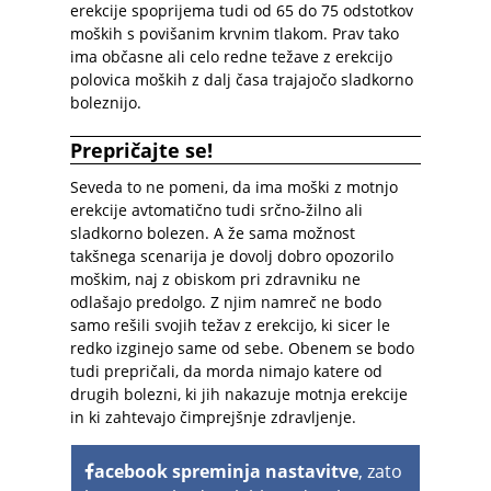
erekcije spoprijema tudi od 65 do 75 odstotkov
moških s povišanim krvnim tlakom. Prav tako
ima občasne ali celo redne težave z erekcijo
polovica moških z dalj časa trajajočo sladkorno
boleznijo.
Prepričajte se!
Seveda to ne pomeni, da ima moški z motnjo
erekcije avtomatično tudi srčno-žilno ali
sladkorno bolezen. A že sama možnost
takšnega scenarija je dovolj dobro opozorilo
moškim, naj z obiskom pri zdravniku ne
odlašajo predolgo. Z njim namreč ne bodo
samo rešili svojih težav z erekcijo, ki sicer le
redko izginejo same od sebe. Obenem se bodo
tudi prepričali, da morda nimajo katere od
drugih bolezni, ki jih nakazuje motnja erekcije
in ki zahtevajo čimprejšnje zdravljenje.
acebook spreminja nastavitve
, zato