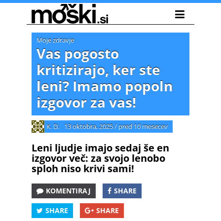
Moje zdravje
Vas pogosto
kritizirajo, ker ste
leni? Imamo popoln
izgovor za vas!
K. D.
13 oktobra, 2025
/
pred 10 mesecev
Leni ljudje imajo sedaj še en
izgovor več: za svojo lenobo
sploh niso krivi sami!
KOMENTIRAJ
SHARE
SHARE
SHARE