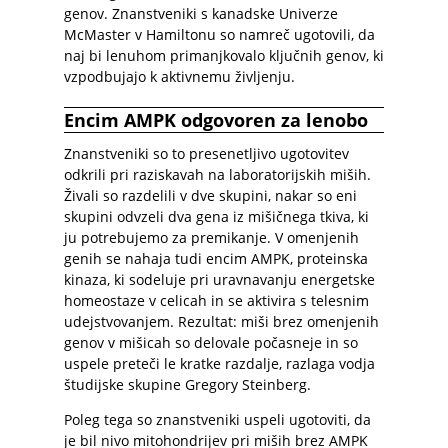
genov. Znanstveniki s kanadske Univerze
McMaster v Hamiltonu so namreč ugotovili, da
naj bi lenuhom primanjkovalo ključnih genov, ki
vzpodbujajo k aktivnemu življenju.
Encim AMPK odgovoren za lenobo
Znanstveniki so to presenetljivo ugotovitev
odkrili pri raziskavah na laboratorijskih miših.
Živali so razdelili v dve skupini, nakar so eni
skupini odvzeli dva gena iz mišičnega tkiva, ki
ju potrebujemo za premikanje. V omenjenih
genih se nahaja tudi encim AMPK, proteinska
kinaza, ki sodeluje pri uravnavanju energetske
homeostaze v celicah in se aktivira s telesnim
udejstvovanjem. Rezultat: miši brez omenjenih
genov v mišicah so delovale počasneje in so
uspele preteči le kratke razdalje, razlaga vodja
študijske skupine Gregory Steinberg.
Poleg tega so znanstveniki uspeli ugotoviti, da
je bil nivo mitohondrijev pri miših brez AMPK