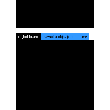
Najbolj brano
Ravnokar objavljeno
Teme