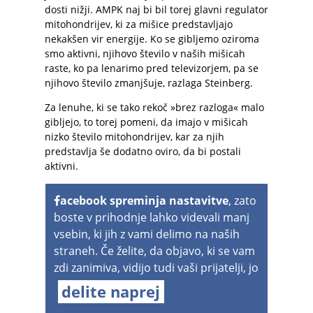
dosti nižji. AMPK naj bi bil torej glavni regulator
mitohondrijev, ki za mišice predstavljajo
nekakšen vir energije. Ko se gibljemo oziroma
smo aktivni, njihovo število v naših mišicah
raste, ko pa lenarimo pred televizorjem, pa se
njihovo število zmanjšuje, razlaga Steinberg.
Za lenuhe, ki se tako rekoč »brez razloga« malo
gibljejo, to torej pomeni, da imajo v mišicah
nizko število mitohondrijev, kar za njih
predstavlja še dodatno oviro, da bi postali
aktivni.
acebook spreminja nastavitve
, zato
boste v prihodnje lahko videvali manj
vsebin, ki jih z vami delimo na naših
straneh. Če želite, da objavo, ki se vam
zdi zanimiva, vidijo tudi vaši prijatelji, jo
delite naprej