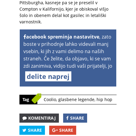
Pittsburgha, kasneje pa se je preselil v
Compton v Kalifornijo, kjer je obiskoval višjo
šolo in obenem delal kot gasilec in letališki
varnostnik.
acebook spreminja nastavitve
, zato
boste v prihodnje lahko videvali manj
vsebin, ki jih z vami delimo na naših
straneh. Če želite, da objavo, ki se vam
zdi zanimiva, vidijo tudi vaši prijatelji, jo
delite naprej
Tag
Coolio
,
glasbene legende
,
hip hop
KOMENTIRAJ
SHARE
SHARE
SHARE