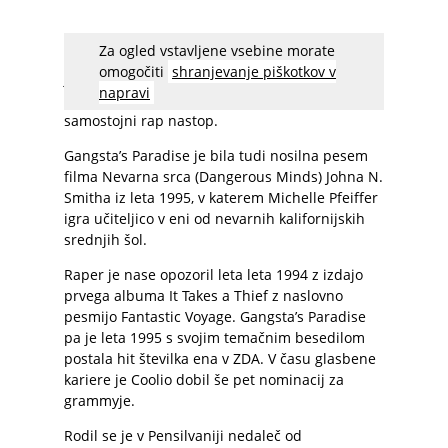
Za ogled vstavljene vsebine morate
Coolio s pravim imenom Artis Leon Ivey mlajši
omogočiti
shranjevanje piškotkov v
je s pesmijo Gangsta’s Paradise leta 1995
napravi
osvojil glasbeno nagrado grammy za najboljši
samostojni rap nastop.
Gangsta’s Paradise je bila tudi nosilna pesem
filma Nevarna srca (Dangerous Minds) Johna N.
Smitha iz leta 1995, v katerem Michelle Pfeiffer
igra učiteljico v eni od nevarnih kalifornijskih
srednjih šol.
Raper je nase opozoril leta leta 1994 z izdajo
prvega albuma It Takes a Thief z naslovno
pesmijo Fantastic Voyage. Gangsta’s Paradise
pa je leta 1995 s svojim temačnim besedilom
postala hit številka ena v ZDA. V času glasbene
kariere je Coolio dobil še pet nominacij za
grammyje.
Rodil se je v Pensilvaniji nedaleč od