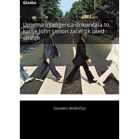
Glasba
Umetna inteligenca dokončala to,
kar je John Lenon začel tik pred
smrtjo