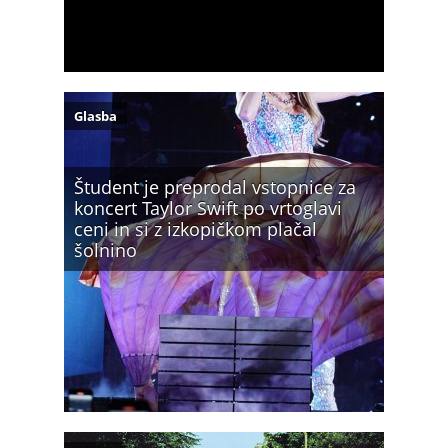
Glasba
Študent je preprodal vstopnice za
koncert Taylor Swift po vrtoglavi
ceni in si z izkopičkom plačal
šolnino