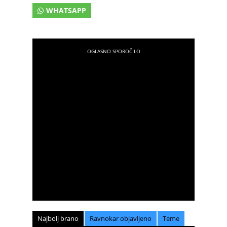
WHATSAPP
Najbolj brano
Ravnokar objavljeno
Teme