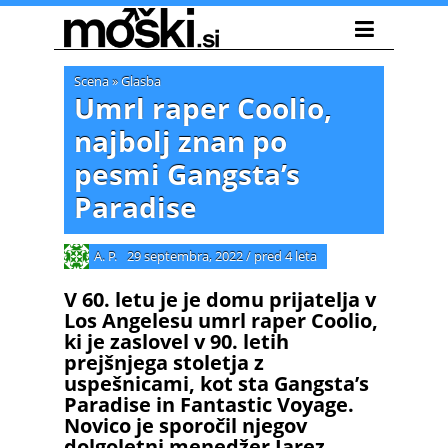
Scena
»
Glasba
Umrl raper Coolio,
najbolj znan po
pesmi Gangsta’s
Paradise
A. P.
29 septembra, 2022
/
pred 4 leta
V 60. letu je je domu prijatelja v
Los Angelesu umrl raper Coolio,
ki je zaslovel v 90. letih
prejšnjega stoletja z
uspešnicami, kot sta Gangsta’s
Paradise in Fantastic Voyage.
Novico je sporočil njegov
dolgoletni menedžer Jarez