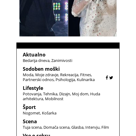
Aktualno
Bedarija dneva
Zanimivosti
Sodoben moški
Moda
Moje zdravje
Rekreacija
Fitnes
Partnerski odnos
Psihologija
Kulinarika
Lifestyle
Potovanja
Tehnika
Dizajn
Moj dom
Huda
arhitektura
Mobilnost
Šport
Nogomet
Košarka
Scena
Tuja scena
Domača scena
Glasba
Intervju
Film
Vse o seksu