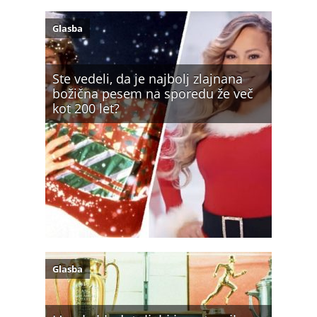
Glasba
Ste vedeli, da je najbolj zlajnana
božična pesem na sporedu že več
kot 200 let?
Glasba