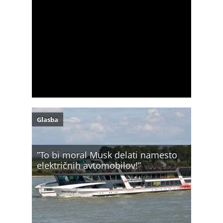
Glasba
”To bi moral Musk delati namesto
električnih avtomobilov!”