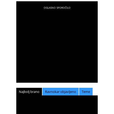
vlakom
Najbolj brano
Ravnokar objavljeno
Teme