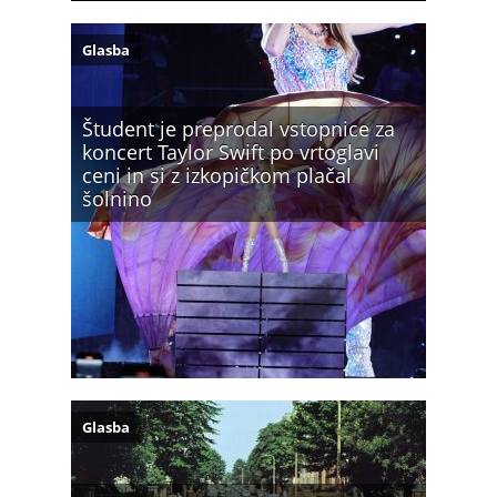
Glasba
Študent je preprodal vstopnice za
koncert Taylor Swift po vrtoglavi
ceni in si z izkopičkom plačal
šolnino
Glasba