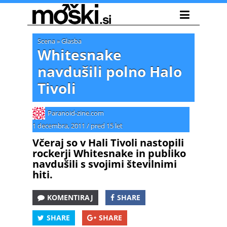
Scena
»
Glasba
Whitesnake
navdušili polno Halo
Tivoli
Paranoid-zine.com
1 decembra, 2011
/
pred 15 let
Včeraj so v Hali Tivoli nastopili
rockerji Whitesnake in publiko
navdušili s svojimi številnimi
hiti.
KOMENTIRAJ
SHARE
SHARE
SHARE