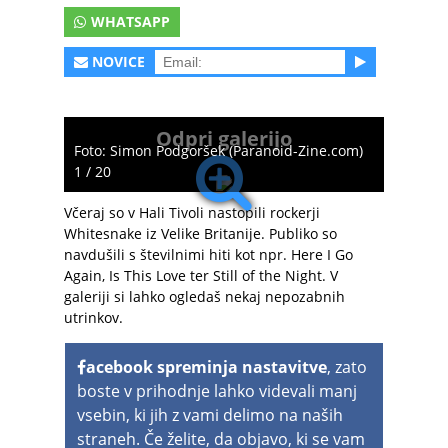
WHATSAPP
NOVICE
Odpri galerijo
Foto: Simon Podgoršek (Paranoid-Zine.com)
1 / 20
Včeraj so v Hali Tivoli nastopili rockerji
Whitesnake iz Velike Britanije. Publiko so
navdušili s številnimi hiti kot npr. Here I Go
Again, Is This Love ter Still of the Night. V
galeriji si lahko ogledaš nekaj nepozabnih
utrinkov.
acebook spreminja nastavitve
, zato
boste v prihodnje lahko videvali manj
vsebin, ki jih z vami delimo na naših
straneh. Če želite, da objavo, ki se vam