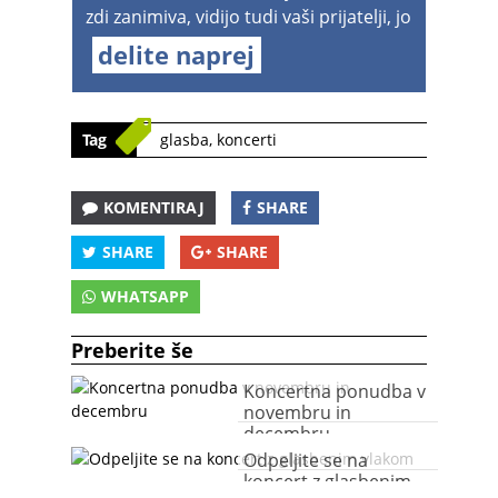
zdi zanimiva, vidijo tudi vaši prijatelji, jo
delite naprej
Tag
glasba
,
koncerti
KOMENTIRAJ
SHARE
SHARE
SHARE
WHATSAPP
Preberite še
Koncertna ponudba v
novembru in
decembru
Odpeljite se na
koncert z glasbenim