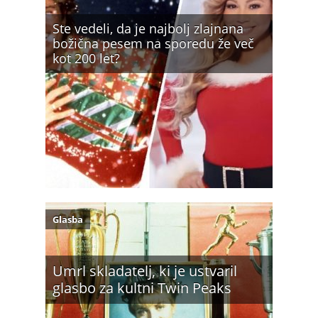
Ste vedeli, da je najbolj zlajnana
božična pesem na sporedu že več
kot 200 let?
Glasba
Umrl skladatelj, ki je ustvaril
glasbo za kultni Twin Peaks