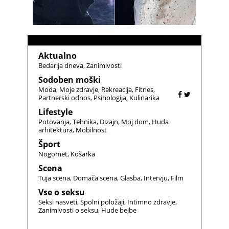
Aktualno
Bedarija dneva
Zanimivosti
Sodoben moški
Moda
Moje zdravje
Rekreacija
Fitnes
Partnerski odnos
Psihologija
Kulinarika
Lifestyle
Potovanja
Tehnika
Dizajn
Moj dom
Huda
arhitektura
Mobilnost
Šport
Nogomet
Košarka
Scena
Tuja scena
Domača scena
Glasba
Intervju
Film
Vse o seksu
Seksi nasveti
Spolni položaji
Intimno zdravje
Zanimivosti o seksu
Hude bejbe