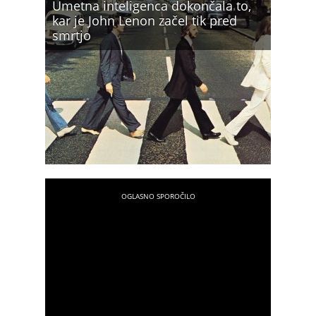
Umetna inteligenca dokončala to,
kar je John Lenon začel tik pred
smrtjo