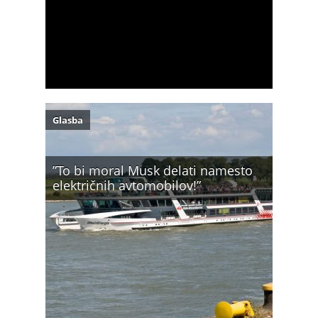
Glasba
”To bi moral Musk delati namesto
električnih avtomobilov!”