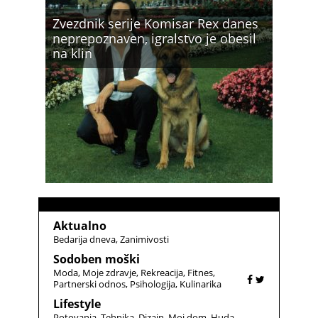
Zvezdnik serije Komisar Rex danes
neprepoznaven, igralstvo je obesil
na klin
Aktualno
Bedarija dneva
Zanimivosti
Sodoben moški
Moda
Moje zdravje
Rekreacija
Fitnes
Partnerski odnos
Psihologija
Kulinarika
Lifestyle
Potovanja
Tehnika
Dizajn
Moj dom
Huda