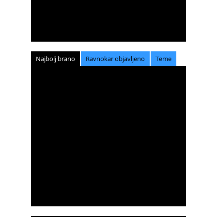
Najbolj brano
Ravnokar objavljeno
Teme