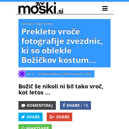
Scena
»
Tuja scena
Prekleto vroče
fotografije zvezdnic,
ki so oblekle
Božičkov kostum…
M. C.
23 decembra, 2014
/
pred 12 let
Božič še nikoli ni bil tako vroč,
kot letos …
KOMENTIRAJ
SHARE
/ 18
SHARE
SHARE
WHATSAPP