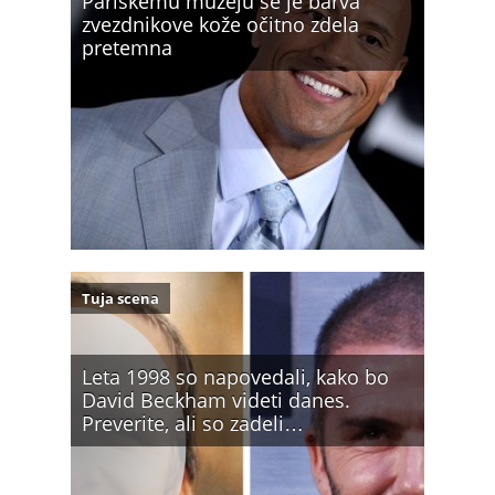
Pariškemu muzeju se je barva
zvezdnikove kože očitno zdela
pretemna
Tuja scena
Leta 1998 so napovedali, kako bo
David Beckham videti danes.
Preverite, ali so zadeli…