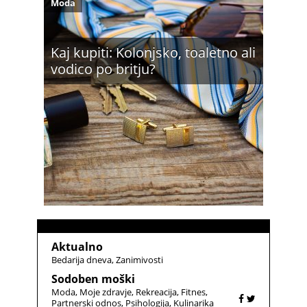
Moda
Kaj kupiti: Kolonjsko, toaletno ali
vodico po britju?
Aktualno
Bedarija dneva
Zanimivosti
Sodoben moški
Moda
Moje zdravje
Rekreacija
Fitnes
Partnerski odnos
Psihologija
Kulinarika