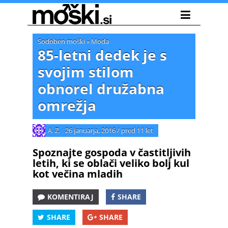
Sodoben moški
»
Moda
85-letni dedek je s
svojim stilom
obnorel družabna
omrežja
A. Z.
26 januarja, 2016
/
pred 11 let
Spoznajte gospoda v častitljivih
letih, ki se oblači veliko bolj kul
kot večina mladih
KOMENTIRAJ
SHARE
SHARE
SHARE