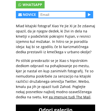
WHATSAPP
NOVICE
Mlad kitajski fotograf Xiao Ye Jie Xi je že zdavnaj
opazil, da je njegov dedek, ki živi in dela na
kmetiji v podeželski pokrajini Fujian, v resnici
izjemno kul možakar. In hitro se je porodila
ideja: kaj bi se zgodilo, če bi karizmatičnega
dedka prestavili iz kmečkega v urbano okolje?
Po stilski preobrazbi se je Xiao s hipstrskim
dedkom odpravil na pohajkovanje po mestu,
kjer je nastal en kup zanimivih fotografij. Te so
nemudoma poskrbele za senzacijo na kitajski
različici družabnega omrežja Twitter, Weibo,
kmalu pa jih je opazil tudi Zahod. Poglejte
nekaj posnetkov najbolj modno ozaveščenega
dedka na svetu, kot
ga imenuje tudi The Mail
.
Odpri galerijo