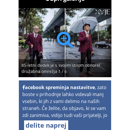
85-letni dedek je s svojim stilom obnorel
družabna omrežja 1 / 6
acebook spreminja nastavitve
, zato
boste v prihodnje lahko videvali manj
vsebin, ki jih z vami delimo na naših
straneh. Če želite, da objavo, ki se vam
zdi zanimiva, vidijo tudi vaši prijatelji, jo
delite naprej