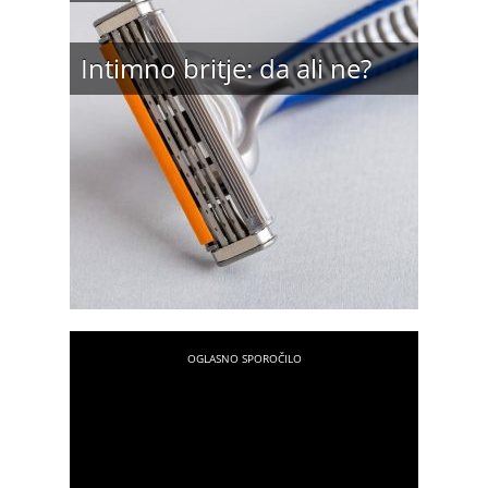
Intimno britje: da ali ne?