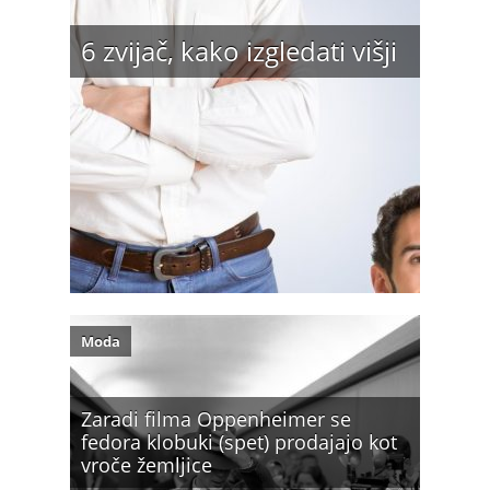
6 zvijač, kako izgledati višji
Moda
Zaradi filma Oppenheimer se
fedora klobuki (spet) prodajajo kot
vroče žemljice