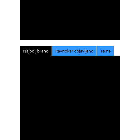
Najbolj brano
Ravnokar objavljeno
Teme