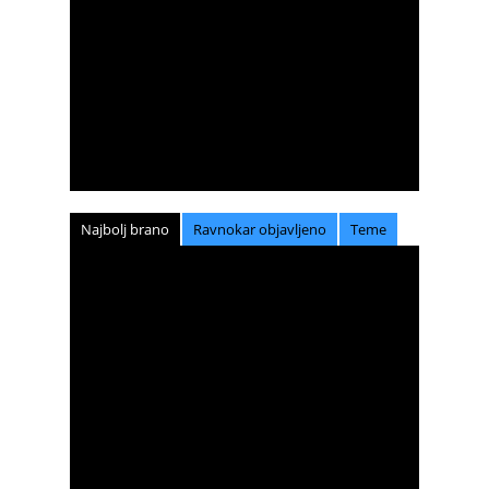
Najbolj brano
Ravnokar objavljeno
Teme