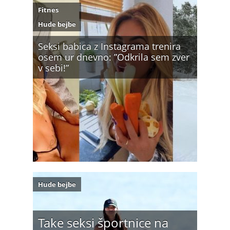
Fitnes
Hude bejbe
Seksi babica z Instagrama trenira
osem ur dnevno: ”Odkrila sem zver
v sebi!”
Hude bejbe
Take seksi športnice na