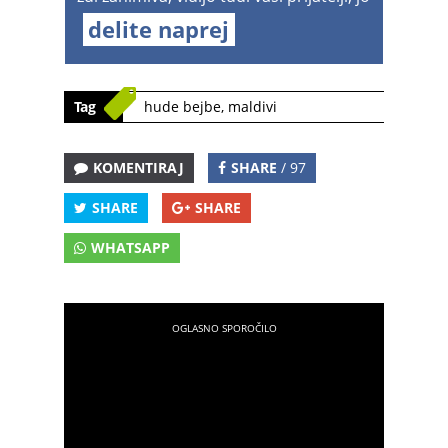
delite naprej
Tag
hude bejbe
,
maldivi
KOMENTIRAJ
SHARE
/ 97
SHARE
SHARE
WHATSAPP