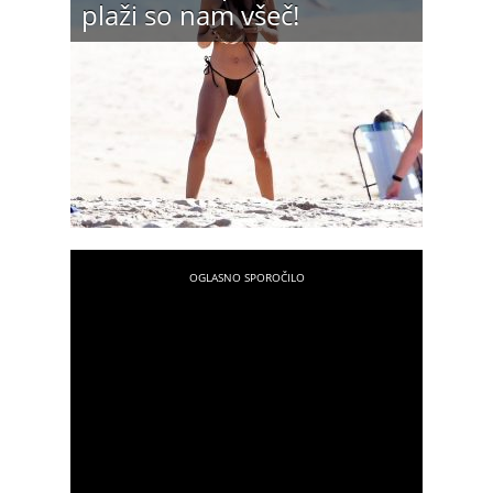
plaži so nam všeč!