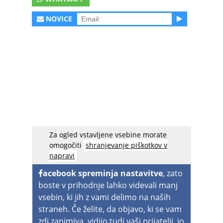
NOVICE
Za ogled vstavljene vsebine morate
Lepotici sta nas prepričali, da so Maldivi
omogočiti
shranjevanje piškotkov v
dejansko raj na zemlji…
napravi
acebook spreminja nastavitve
, zato
boste v prihodnje lahko videvali manj
vsebin, ki jih z vami delimo na naših
straneh. Če želite, da objavo, ki se vam
zdi zanimiva, vidijo tudi vaši prijatelji, jo