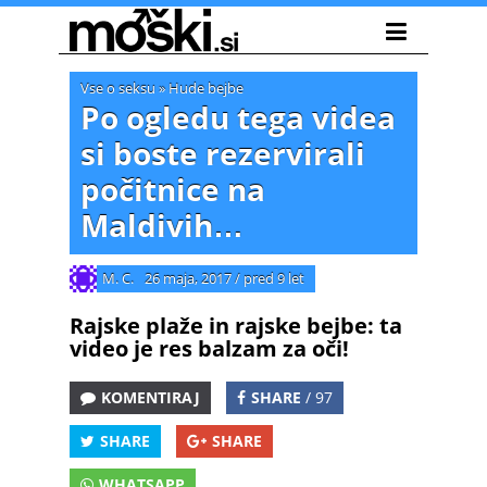
Vse o seksu
»
Hude bejbe
Po ogledu tega videa
si boste rezervirali
počitnice na
Maldivih…
M. C.
26 maja, 2017
/
pred 9 let
Rajske plaže in rajske bejbe: ta
video je res balzam za oči!
KOMENTIRAJ
SHARE
/ 97
SHARE
SHARE
WHATSAPP