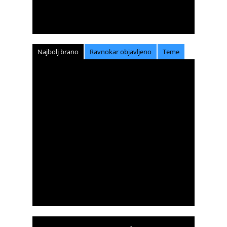
Najbolj brano
Ravnokar objavljeno
Teme