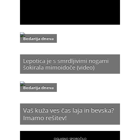
Bedarija dneva
Lepotica je s smrdljivimi nogami
šokirala mimoidoče (video)
Bedarija dneva
Vaš kuža ves čas laja in bevska?
Imamo rešitev!