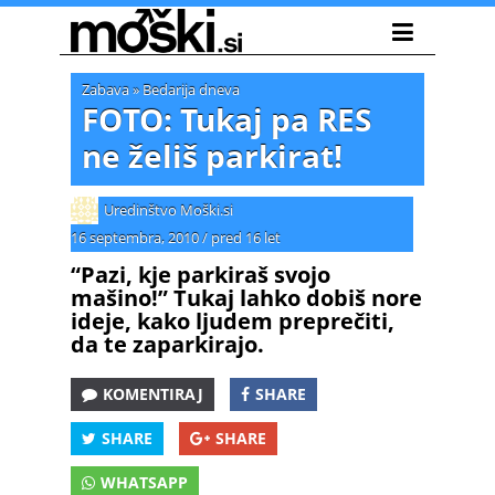
Zabava
»
Bedarija dneva
FOTO: Tukaj pa RES
ne želiš parkirat!
Uredinštvo Moški.si
16 septembra, 2010
/
pred 16 let
“Pazi, kje parkiraš svojo
mašino!” Tukaj lahko dobiš nore
ideje, kako ljudem preprečiti,
da te zaparkirajo.
KOMENTIRAJ
SHARE
SHARE
SHARE
WHATSAPP