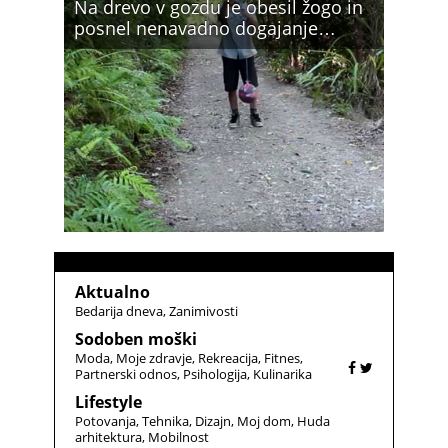
Na drevo v gozdu je obesil žogo in
posnel nenavadno dogajanje…
Aktualno
Bedarija dneva
Zanimivosti
Sodoben moški
Moda
Moje zdravje
Rekreacija
Fitnes
Partnerski odnos
Psihologija
Kulinarika
Lifestyle
Potovanja
Tehnika
Dizajn
Moj dom
Huda
arhitektura
Mobilnost