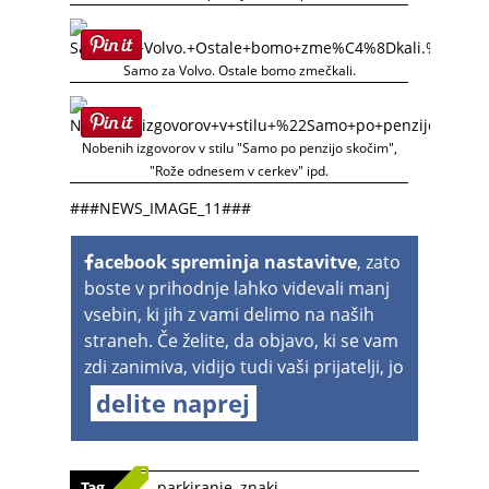
Samo za Volvo. Ostale bomo zmečkali.
Nobenih izgovorov v stilu "Samo po penzijo skočim",
"Rože odnesem v cerkev" ipd.
###NEWS_IMAGE_11###
acebook spreminja nastavitve
, zato
boste v prihodnje lahko videvali manj
vsebin, ki jih z vami delimo na naših
straneh. Če želite, da objavo, ki se vam
zdi zanimiva, vidijo tudi vaši prijatelji, jo
delite naprej
Tag
parkiranje
,
znaki