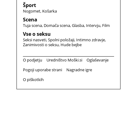
Šport
Nogomet
Košarka
Scena
Tuja scena
Domača scena
Glasba
Intervju
Film
Vse o seksu
Seksi nasveti
Spolni položaji
Intimno zdravje
Zanimivosti o seksu
Hude bejbe
O podjetju
Uredništvo Moški.si
Oglaševanje
Pogoji uporabe strani
Nagradne igre
O piškotkih