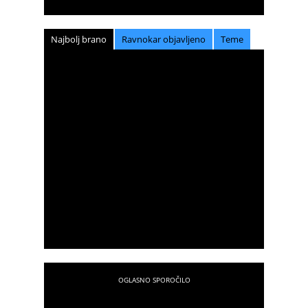
Najbolj brano
Ravnokar objavljeno
Teme