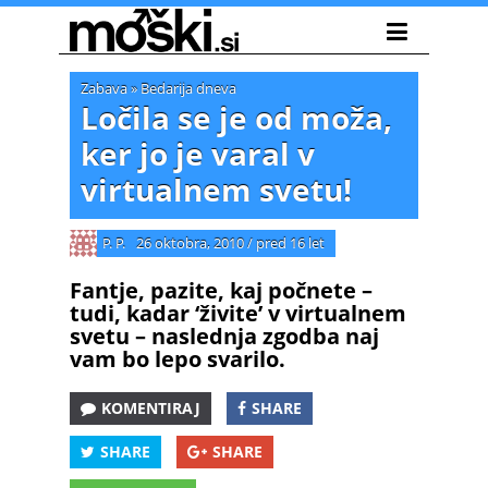
Zabava
»
Bedarija dneva
Ločila se je od moža,
ker jo je varal v
virtualnem svetu!
P. P.
26 oktobra, 2010
/
pred 16 let
Fantje, pazite, kaj počnete –
tudi, kadar ‘živite’ v virtualnem
svetu – naslednja zgodba naj
vam bo lepo svarilo.
KOMENTIRAJ
SHARE
SHARE
SHARE