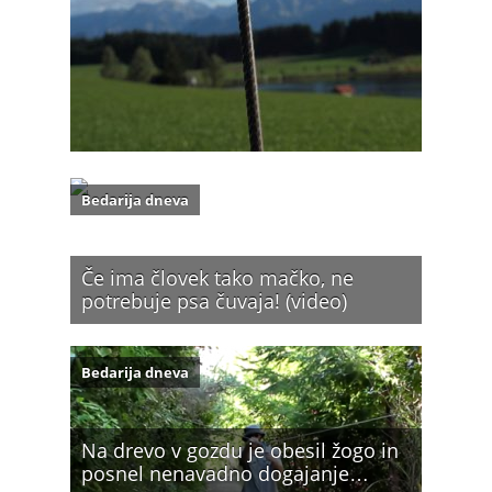
Bedarija dneva
Če ima človek tako mačko, ne
potrebuje psa čuvaja! (video)
Bedarija dneva
Na drevo v gozdu je obesil žogo in
posnel nenavadno dogajanje…