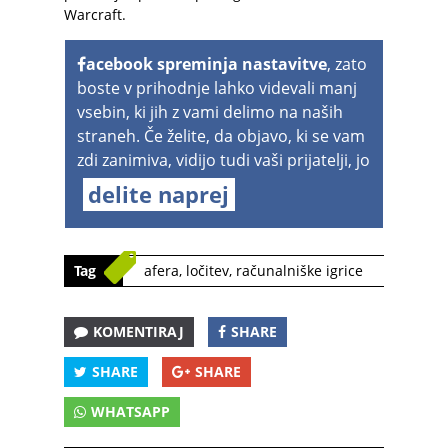
Warcraft.
acebook spreminja nastavitve
, zato
boste v prihodnje lahko videvali manj
vsebin, ki jih z vami delimo na naših
straneh. Če želite, da objavo, ki se vam
zdi zanimiva, vidijo tudi vaši prijatelji, jo
delite naprej
Tag
afera
,
ločitev
,
računalniške igrice
KOMENTIRAJ
SHARE
SHARE
SHARE
WHATSAPP