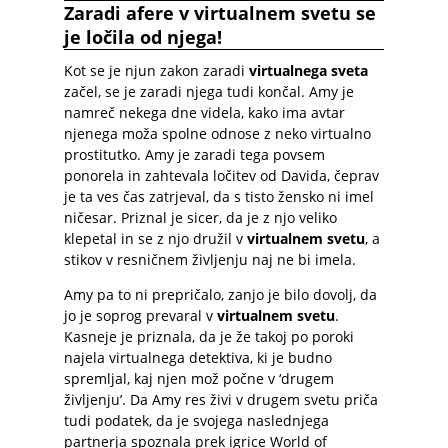
Zaradi afere v virtualnem svetu se
je ločila od njega!
Kot se je njun zakon zaradi
virtualnega sveta
začel, se je zaradi njega tudi končal. Amy je
namreč nekega dne videla, kako ima avtar
njenega moža spolne odnose z neko virtualno
prostitutko. Amy je zaradi tega povsem
ponorela in zahtevala ločitev od Davida, čeprav
je ta ves čas zatrjeval, da s tisto žensko ni imel
ničesar. Priznal je sicer, da je z njo veliko
klepetal in se z njo družil v
virtualnem svetu
, a
stikov v resničnem življenju naj ne bi imela.
Amy pa to ni prepričalo, zanjo je bilo dovolj, da
jo je soprog prevaral v
virtualnem svetu
.
Kasneje je priznala, da je že takoj po poroki
najela virtualnega detektiva, ki je budno
spremljal, kaj njen mož počne v ‘drugem
življenju’. Da Amy res živi v drugem svetu priča
tudi podatek, da je svojega naslednjega
partnerja spoznala prek igrice World of