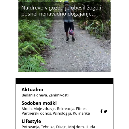
Na drevo v gozdu je obesil žogo in
posnel nenavadno dogajanje…
Aktualno
Bedarija dneva
Zanimivosti
Sodoben moški
Moda
Moje zdravje
Rekreacija
Fitnes
Partnerski odnos
Psihologija
Kulinarika
Lifestyle
Potovanja
Tehnika
Dizajn
Moj dom
Huda