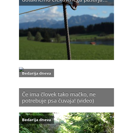
Bedarija dneva
Če ima človek tako mačko, ne
potrebuje psa čuvaja! (video)
Bedarija dneva