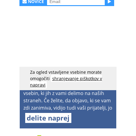
NOVICE
Za ogled vstavljene vsebine morate
acebook spreminja nastavitve
, zato
omogočiti
shranjevanje piškotkov v
napravi
boste v prihodnje lahko videvali manj
vsebin, ki jih z vami delimo na naših
straneh. Če želite, da objavo, ki se vam
zdi zanimiva, vidijo tudi vaši prijatelji, jo
delite naprej