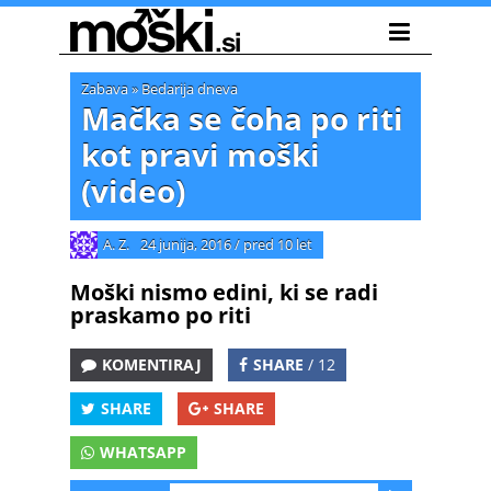
Zabava
»
Bedarija dneva
Mačka se čoha po riti
kot pravi moški
(video)
A. Z.
24 junija, 2016
/
pred 10 let
Moški nismo edini, ki se radi
praskamo po riti
KOMENTIRAJ
SHARE
/ 12
SHARE
SHARE
WHATSAPP