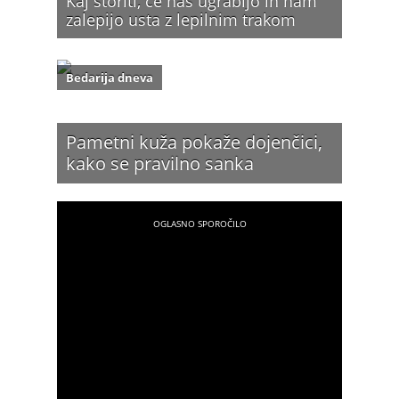
Kaj storiti, če nas ugrabijo in nam
zalepijo usta z lepilnim trakom
Bedarija dneva
Pametni kuža pokaže dojenčici,
kako se pravilno sanka