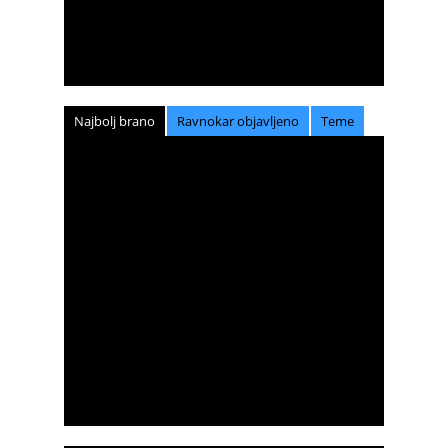
Najbolj brano
Ravnokar objavljeno
Teme