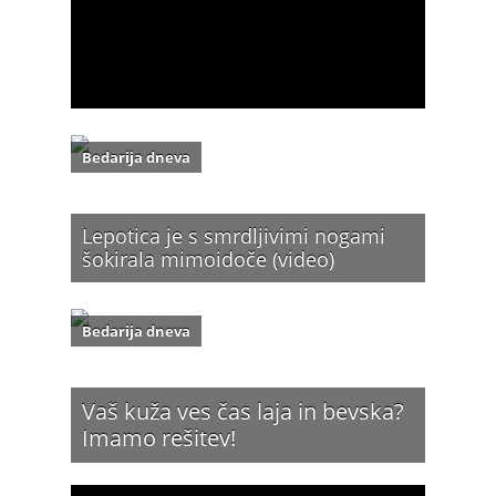
Bedarija dneva
Lepotica je s smrdljivimi nogami
šokirala mimoidoče (video)
Bedarija dneva
Vaš kuža ves čas laja in bevska?
Imamo rešitev!