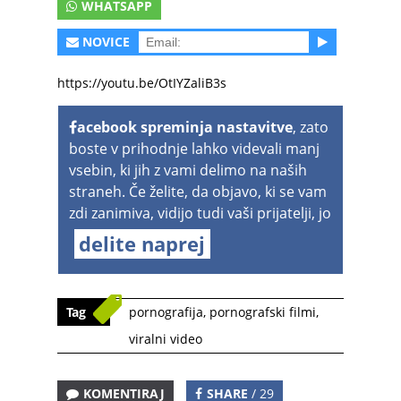
WHATSAPP
NOVICE
https://youtu.be/OtIYZaliB3s
acebook spreminja nastavitve
, zato
boste v prihodnje lahko videvali manj
vsebin, ki jih z vami delimo na naših
straneh. Če želite, da objavo, ki se vam
zdi zanimiva, vidijo tudi vaši prijatelji, jo
delite naprej
Tag
pornografija
,
pornografski filmi
,
viralni video
KOMENTIRAJ
SHARE
/ 29