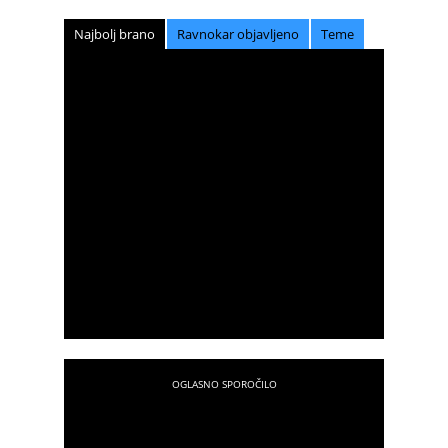
Najbolj brano
Ravnokar objavljeno
Teme