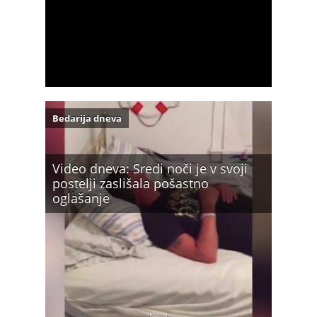
Bedarija dneva
Video dneva: Sredi noči je v svoji
postelji zaslišala pošastno
oglašanje