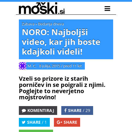
Zabava
»
Bedarija dneva
NORO: Najboljši
video, kar jih boste
kdajkoli videli!
M. C.
8 julija, 2015
/
pred 11 let
Vzeli so prizore iz starih
porničev in se poigrali z njimi.
Poglejte to neverjetno
mojstrovino!
KOMENTIRAJ
SHARE
/ 29
SHARE
/ 1
SHARE