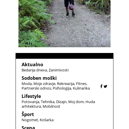
Aktualno
Bedarija dneva
Zanimivosti
Sodoben moški
Moda
Moje zdravje
Rekreacija
Fitnes
Partnerski odnos
Psihologija
Kulinarika
Lifestyle
Potovanja
Tehnika
Dizajn
Moj dom
Huda
arhitektura
Mobilnost
Šport
Nogomet
Košarka
Scena