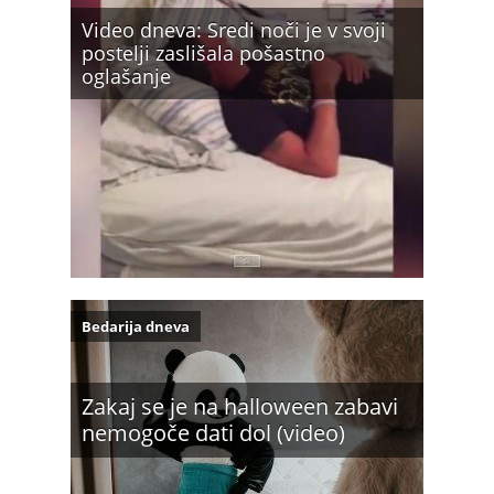
Video dneva: Sredi noči je v svoji
postelji zaslišala pošastno
oglašanje
Bedarija dneva
Zakaj se je na halloween zabavi
nemogoče dati dol (video)