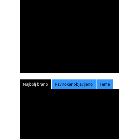
Najbolj brano
Ravnokar objavljeno
Teme