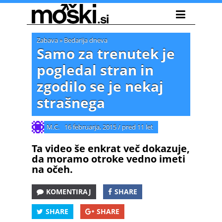
Zabava
»
Bedarija dneva
Samo za trenutek je
pogledal stran in
zgodilo se je nekaj
strašnega
M.C.
16 februarja, 2015
/
pred 11 let
Ta video še enkrat več dokazuje,
da moramo otroke vedno imeti
na očeh.
KOMENTIRAJ
SHARE
SHARE
SHARE