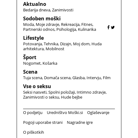
Aktualno
Bedarija dneva
Zanimivosti
Sodoben moški
Moda
Moje zdravje
Rekreacija
Fitnes
Partnerski odnos
Psihologija
Kulinarika
Lifestyle
Potovanja
Tehnika
Dizajn
Moj dom
Huda
arhitektura
Mobilnost
Šport
Nogomet
Košarka
Scena
Tuja scena
Domača scena
Glasba
Intervju
Film
Vse o seksu
Seksi nasveti
Spolni položaji
Intimno zdravje
Zanimivosti o seksu
Hude bejbe
O podjetju
Uredništvo Moški.si
Oglaševanje
Pogoji uporabe strani
Nagradne igre
O piškotkih