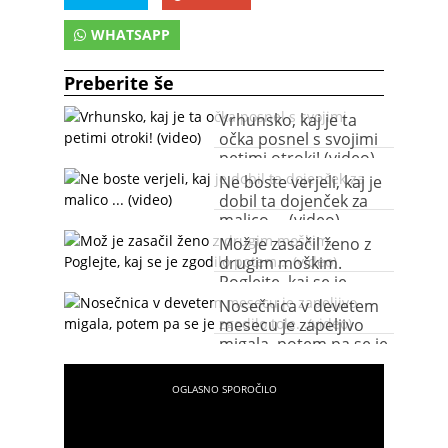
WHATSAPP
Preberite še
Vrhunsko, kaj je ta
očka posnel s svojimi
petimi otroki! (video)
Ne boste verjeli, kaj je
dobil ta dojenček za
malico ... (video)
Mož je zasačil ženo z
drugim moškim.
Poglejte, kaj se je
zgodilo potem...
Nosečnica v devetem
(video)
mesecu je zapeljivo
migala, potem pa se je
zgodilo tole...(video)