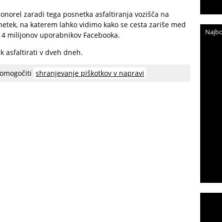
ponorel zaradi tega posnetka asfaltiranja vozišča na
netek, na katerem lahko vidimo kako se cesta zariše med
Najbo
o 14 milijonov uporabnikov Facebooka.
k asfaltirati v dveh dneh.
 omogočiti
shranjevanje piškotkov v napravi