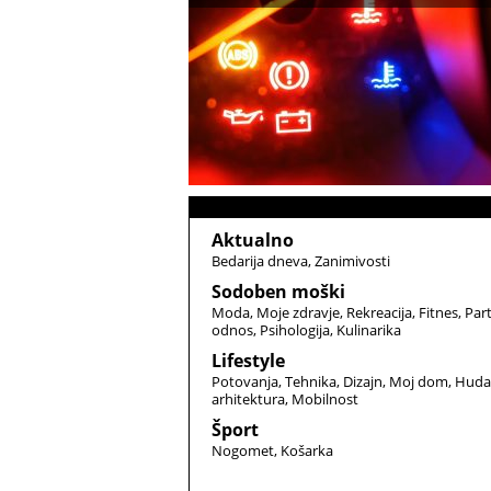
Aktualno
Bedarija dneva
Zanimivosti
Sodoben moški
Moda
Moje zdravje
Rekreacija
Fitnes
Par
odnos
Psihologija
Kulinarika
Lifestyle
Potovanja
Tehnika
Dizajn
Moj dom
Huda
arhitektura
Mobilnost
Šport
Nogomet
Košarka