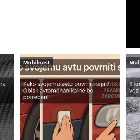
Mobilnost
Mob
 na
Kako svojemu avtu povrniti sijaj?
8 ko
Obisk avtomehanika ne bo
vozi
potreben!