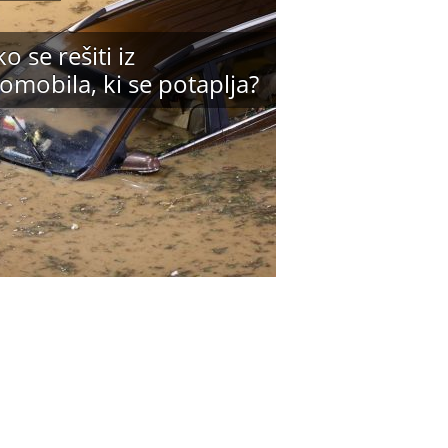
o se rešiti iz
omobila, ki se potaplja?