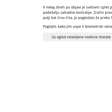
V nekaj dneh po objavi je svetovni splet 
podeželju zahodne Avstralije. Zračni pos
polji kot črna črta, je pogledalo že prek
Poglejte, kako jim uspe 5 kilometrski odse
Za ogled vstavljene vsebine morate