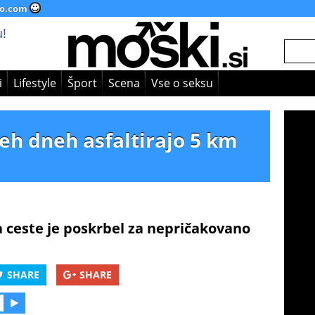
o.com
!
i
Lifestyle
Šport
Scena
Vse o seksu
veh dneh asfaltirajo 5 km
a ceste je poskrbel za nepričakovano
SHARE
SHARE