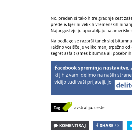
No, preden si tako hitre gradnje cest zaže
predele, kjer ni velikih vremenskih nihan
Najpogosteje jo uporabljajo na ameriške
Na podlago se razprši tanek sloj bitumna
Takšno vozišče je veliko manj trpežno od 
segret asfalt (zmes bitumna ali posebnih 
acebook spreminja nastavitve
,
ki jih z vami delimo na naših strane
vidijo tudi vaši prijatelji, jo
deli
Tag
avstralija
,
ceste
KOMENTIRAJ
SHARE
/ 3