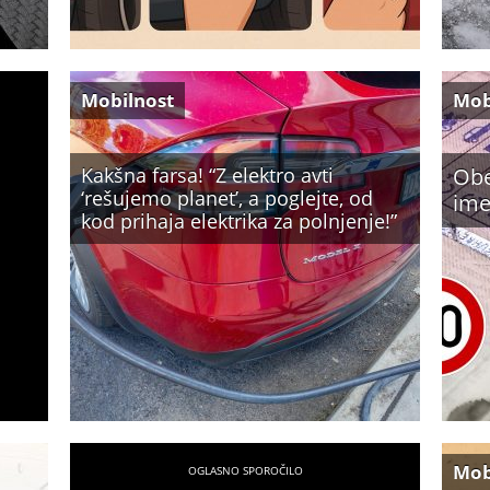
Mobilnost
Mob
Kakšna farsa! “Z elektro avti
Obe
‘rešujemo planet’, a poglejte, od
ime
kod prihaja elektrika za polnjenje!”
Mob