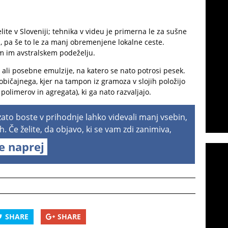
lite v Sloveniji; tehnika v videu je primerna le za sušne
j, pa še to le za manj obremenjene lokalne ceste.
m im avstralskem podeželju.
 ali posebne emulzije, na katero se nato potrosi pesek.
običajnega, kjer na tampon iz gramoza v slojih položijo
polimerov in agregata), ki ga nato razvaljajo.
 zato boste v prihodnje lahko videvali manj vsebin,
h. Če želite, da objavo, ki se vam zdi zanimiva,
te naprej
SHARE
SHARE