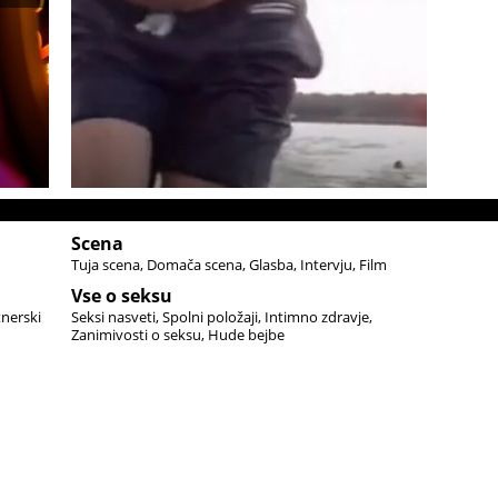
Scena
Tuja scena
Domača scena
Glasba
Intervju
Film
Vse o seksu
tnerski
Seksi nasveti
Spolni položaji
Intimno zdravje
Zanimivosti o seksu
Hude bejbe