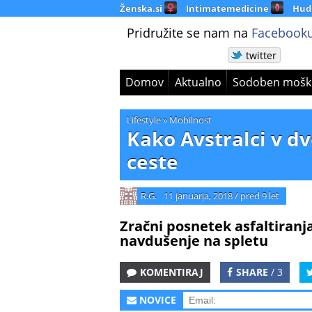
Ženska.si
Intimatemedicine
Hud
Pridružite se nam na
Facebooku
twitter
Domov
Aktualno
Sodoben mošk
Lifestyle
»
Mobilnost
Kako Avstralci v d
ceste
R.G.
11 januarja, 2018
/
pred 9 let
Zračni posnetek asfaltiranj
navdušenje na spletu
KOMENTIRAJ
SHARE
/ 3
NOVICE