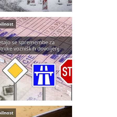
ilnost
tajo se spremembe za
tnike vozniških dovoljenj
ilnost