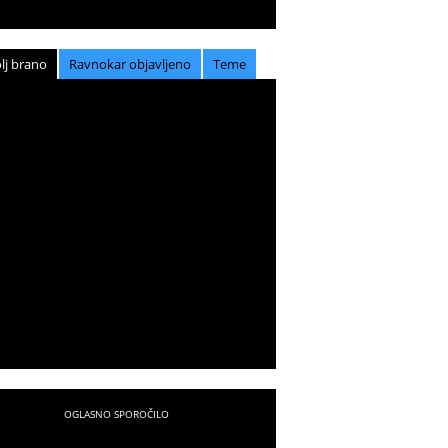
lj brano
Ravnokar objavljeno
Teme