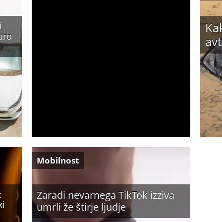
Kak
i
uro
avt
Mobilnost
:
Zaradi nevarnega TikTok izziva
ki
umrli že štirje ljudje