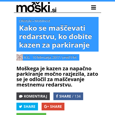
Lifestyle
»
Mobilnost
Kako se maščevati
redarstvu, ko dobite
kazen za parkiranje
R.G.
10 februarja, 2017
/
pred 9 let
Moškega je kazen za napačno
parkiranje močno razjezila, zato
se je odločil za maščevanje
mestnemu redarstvu.
KOMENTIRAJ
SHARE
/ 134
SHARE
SHARE