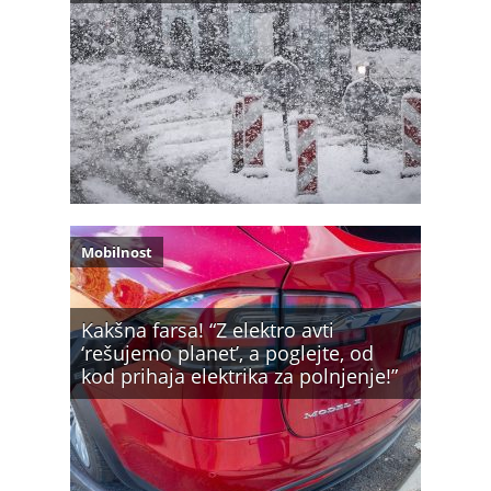
Mobilnost
Kakšna farsa! “Z elektro avti
‘rešujemo planet’, a poglejte, od
kod prihaja elektrika za polnjenje!”