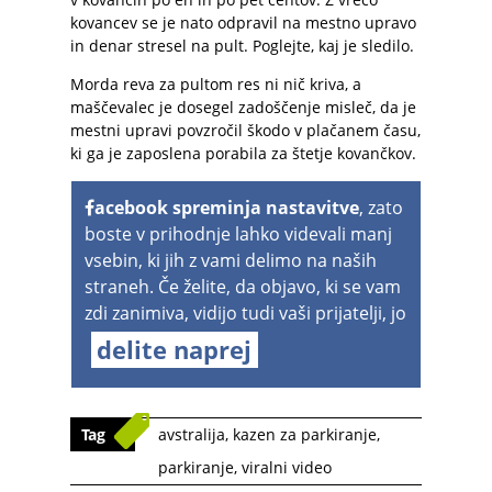
kovancev se je nato odpravil na mestno upravo
in denar stresel na pult. Poglejte, kaj je sledilo.
Morda reva za pultom res ni nič kriva, a
maščevalec je dosegel zadoščenje misleč, da je
mestni upravi povzročil škodo v plačanem času,
ki ga je zaposlena porabila za štetje kovančkov.
acebook spreminja nastavitve
, zato
boste v prihodnje lahko videvali manj
vsebin, ki jih z vami delimo na naših
straneh. Če želite, da objavo, ki se vam
zdi zanimiva, vidijo tudi vaši prijatelji, jo
delite naprej
Tag
avstralija
,
kazen za parkiranje
,
parkiranje
,
viralni video