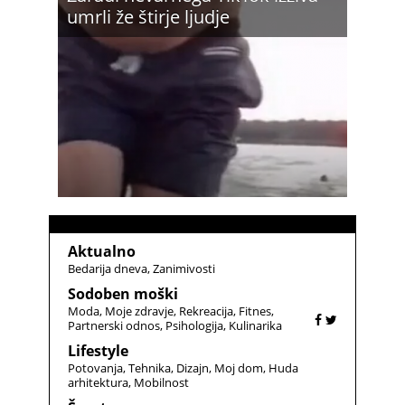
umrli že štirje ljudje
Aktualno
Bedarija dneva
Zanimivosti
Sodoben moški
Moda
Moje zdravje
Rekreacija
Fitnes
Partnerski odnos
Psihologija
Kulinarika
Lifestyle
Potovanja
Tehnika
Dizajn
Moj dom
Huda
arhitektura
Mobilnost