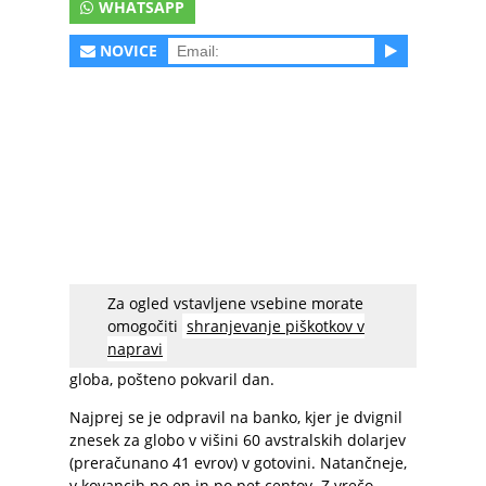
WHATSAPP
NOVICE
Za ogled vstavljene vsebine morate
Ta Avstralec je kazen za parkiranje vzel zelo
omogočiti
shranjevanje piškotkov v
osebno. Zamerljivec se je tako odločil, da bo
napravi
zaposlenim na mestni upravi, kjer se poravna
globa, pošteno pokvaril dan.
Najprej se je odpravil na banko, kjer je dvignil
znesek za globo v višini 60 avstralskih dolarjev
(preračunano 41 evrov) v gotovini. Natančneje,
v kovancih po en in po pet centov. Z vrečo