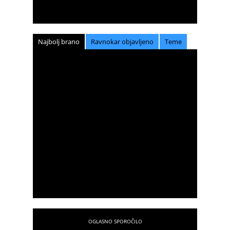
Najbolj brano
Ravnokar objavljeno
Teme