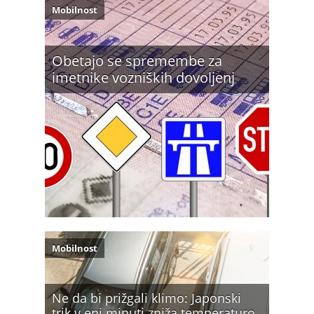
Mobilnost
Obetajo se spremembe za
imetnike vozniških dovoljenj
Mobilnost
Ne da bi prižgali klimo: Japonski
trik v eni minuti zniža temperaturo