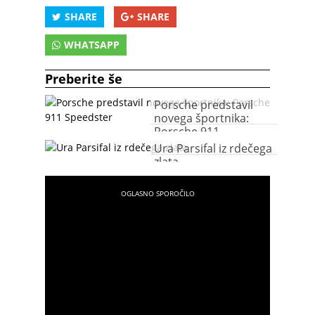
SHARE
SHARE
WHATSAPP
Preberite še
Porsche predstavil
novega športnika:
Porsche 911
Speedster
Ura Parsifal iz rdečega
zlata