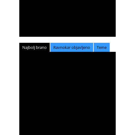
Najbolj brano
Ravnokar objavljeno
Teme