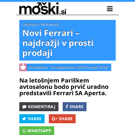
Lifestyle
»
Mobilnost
Novi Ferrari –
najdražji v prosti
prodaji
uredništvo
26 septembra, 2010
/
pred 16 let
Na letošnjem Pariškem
avtosalonu bodo prvič uradno
predstavili Ferrari SA Aperta.
KOMENTIRAJ
SHARE
SHARE
SHARE
WHATSAPP