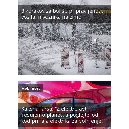
8 korakov za boljšo pripravljenost
vozila in voznika na zimo
Mobilnost
Kakšna farsa! “Z elektro avti
‘rešujemo planet’, a poglejte, od
kod prihaja elektrika za polnjenje!”