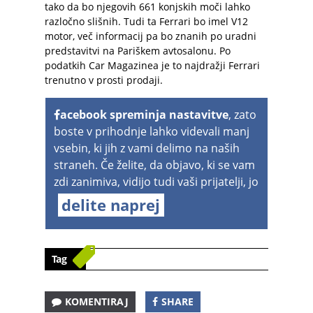
tako da bo njegovih 661 konjskih moči lahko
razločno slišnih. Tudi ta Ferrari bo imel V12
motor, več informacij pa bo znanih po uradni
predstavitvi na Pariškem avtosalonu. Po
podatkih Car Magazinea je to najdražji Ferrari
trenutno v prosti prodaji.
acebook spreminja nastavitve
, zato
boste v prihodnje lahko videvali manj
vsebin, ki jih z vami delimo na naših
straneh. Če želite, da objavo, ki se vam
zdi zanimiva, vidijo tudi vaši prijatelji, jo
delite naprej
Tag
KOMENTIRAJ
SHARE