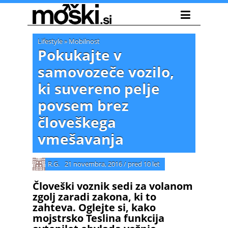
Lifestyle
»
Mobilnost
Pokukajte v
samovozeče vozilo,
ki suvereno pelje
povsem brez
človeškega
vmešavanja
R.G.
21 novembra, 2016
/
pred 10 let
Človeški voznik sedi za volanom
zgolj zaradi zakona, ki to
zahteva. Oglejte si, kako
mojstrsko Teslina funkcija