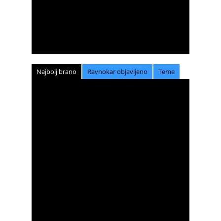
Najbolj brano
Ravnokar objavljeno
Teme