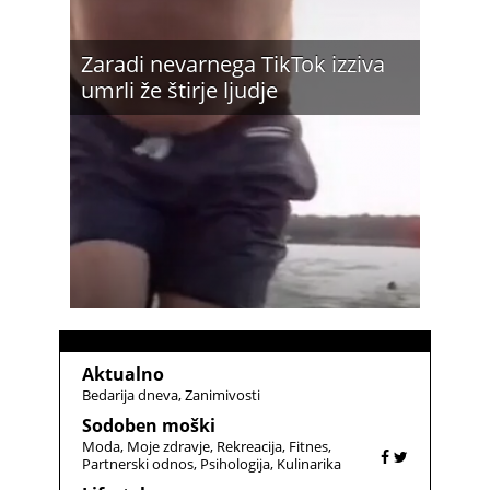
Zaradi nevarnega TikTok izziva
umrli že štirje ljudje
Aktualno
Bedarija dneva
Zanimivosti
Sodoben moški
Moda
Moje zdravje
Rekreacija
Fitnes
Partnerski odnos
Psihologija
Kulinarika