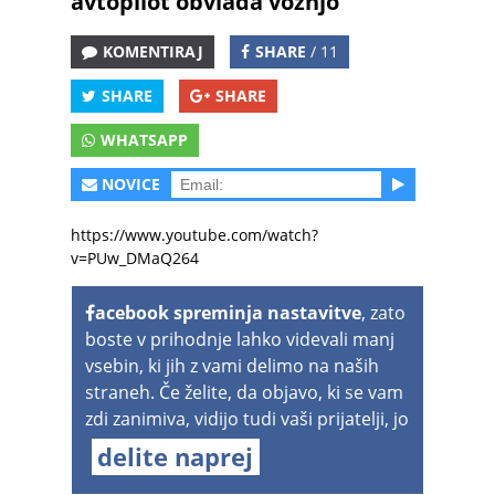
avtopilot obvlada vožnjo
KOMENTIRAJ
SHARE
/ 11
SHARE
SHARE
WHATSAPP
NOVICE
https://www.youtube.com/watch?
v=PUw_DMaQ264
acebook spreminja nastavitve
, zato
boste v prihodnje lahko videvali manj
vsebin, ki jih z vami delimo na naših
straneh. Če želite, da objavo, ki se vam
zdi zanimiva, vidijo tudi vaši prijatelji, jo
delite naprej