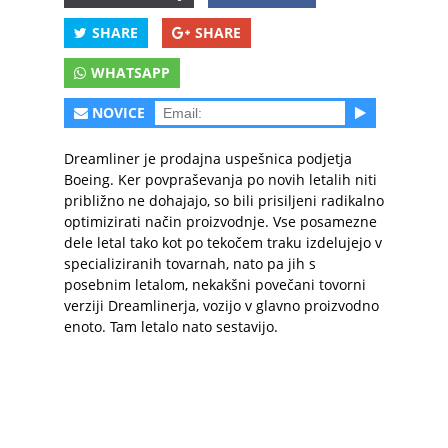
SHARE
SHARE
WHATSAPP
NOVICE
Dreamliner je prodajna uspešnica podjetja
Boeing. Ker povpraševanja po novih letalih niti
približno ne dohajajo, so bili prisiljeni radikalno
optimizirati način proizvodnje. Vse posamezne
dele letal tako kot po tekočem traku izdelujejo v
specializiranih tovarnah, nato pa jih s
posebnim letalom, nekakšni povečani tovorni
verziji Dreamlinerja, vozijo v glavno proizvodno
enoto. Tam letalo nato sestavijo.