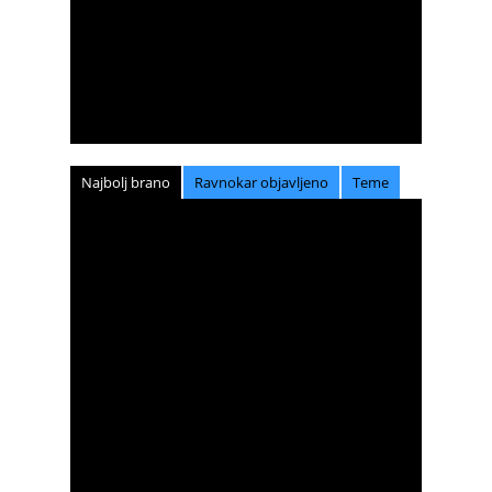
Najbolj brano
Ravnokar objavljeno
Teme