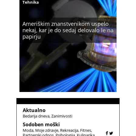
Tehnika
Ameriškim znanstvenikom uspelo
nekaj, kar je do sedaj delovalo le na
papirju
Aktualno
Bedarija dneva
Zanimivosti
Sodoben moški
Moda
Moje zdravje
Rekreacija
Fitnes
Partnerski odnos
Psihologija
Kulinarika