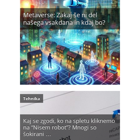
Metaverse: Zakaj še ni del
našega vsakdana in kdaj bo?
Tehnika
Kaj se zgodi, ko na spletu kliknemo
na “Nisem robot”? Mnogi so
šokirani …