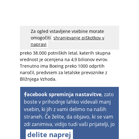
Za ogled vstavljene vsebine morate
Boeing se s konkurentom Airbusom bori za
omogočiti
shranjevanje piškotkov v
čimvečji kos letalske pogače: svetovni trg naj bi
napravi
v bližnji do srednjeročni prihodnosti potreboval
preko 38.000 potniških letal, katerih skupna
vrednost je ocenjena na 4,9 bilionov evrov.
Trenutno ima Boeing preko 1000 odprtih
naročil, predvsem za letalske prevoznike z
Bližnjega Vzhoda.
acebook spreminja nastavitve
, zato
boste v prihodnje lahko videvali manj
vsebin, ki jih z vami delimo na naših
straneh. Če želite, da objavo, ki se vam
zdi zanimiva, vidijo tudi vaši prijatelji, jo
delite naprej