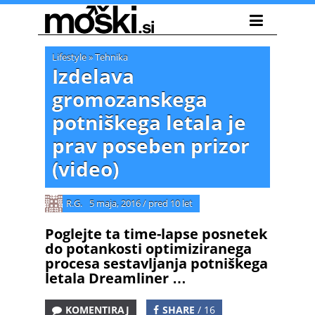
Lifestyle
»
Tehnika
Izdelava
gromozanskega
potniškega letala je
prav poseben prizor
(video)
R.G.
5 maja, 2016
/
pred 10 let
Poglejte ta time-lapse posnetek
do potankosti optimiziranega
procesa sestavljanja potniškega
letala Dreamliner …
KOMENTIRAJ
SHARE
/ 16