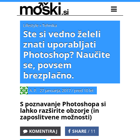
Lifestyle
»
Tehnika
Ste si vedno želeli
znati uporabljati
Photoshop? Naučite
se, povsem
brezplačno.
A. P.
27 januarja, 2017
/
pred 10 let
S poznavanje Photoshopa si
lahko razširite obzorje (in
zaposlitvene možnosti)
KOMENTIRAJ
SHARE
/ 11