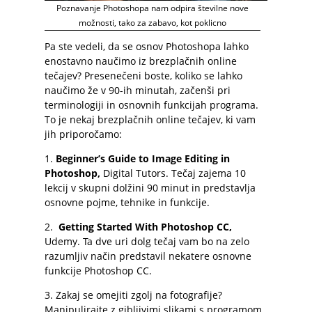
Poznavanje Photoshopa nam odpira številne nove
možnosti, tako za zabavo, kot poklicno
Pa ste vedeli, da se osnov Photoshopa lahko
enostavno naučimo iz brezplačnih online
tečajev? Presenečeni boste, koliko se lahko
naučimo že v 90-ih minutah, začenši pri
terminologiji in osnovnih funkcijah programa.
To je nekaj brezplačnih online tečajev, ki vam
jih priporočamo:
1.
Beginner’s Guide to Image Editing in
Photoshop
,
Digital Tutors. Tečaj zajema 10
lekcij v skupni dolžini 90 minut in predstavlja
osnovne pojme, tehnike in funkcije.
2.
Getting Started With Photoshop CC
,
Udemy. Ta dve uri dolg tečaj vam bo na zelo
razumljiv način predstavil nekatere osnovne
funkcije Photoshop CC.
3. Zakaj se omejiti zgolj na fotografije?
Manipulirajte z gibljivimi slikami s programom