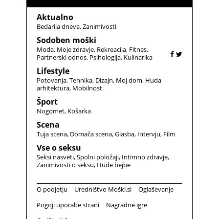
Aktualno
Bedarija dneva
Zanimivosti
Sodoben moški
Moda
Moje zdravje
Rekreacija
Fitnes
Partnerski odnos
Psihologija
Kulinarika
Lifestyle
Potovanja
Tehnika
Dizajn
Moj dom
Huda
arhitektura
Mobilnost
Šport
Nogomet
Košarka
Scena
Tuja scena
Domača scena
Glasba
Intervju
Film
Vse o seksu
Seksi nasveti
Spolni položaji
Intimno zdravje
Zanimivosti o seksu
Hude bejbe
O podjetju
Uredništvo Moški.si
Oglaševanje
Pogoji uporabe strani
Nagradne igre