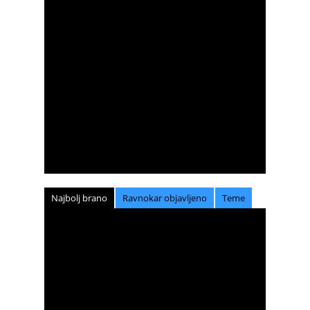
Najbolj brano
Ravnokar objavljeno
Teme