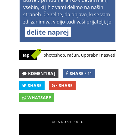
boste v prihodnje lahko videvali manj
vsebin, ki jih z vami delimo na naših
straneh. Če želite, da objavo, ki se vam
zdi zanimiva, vidijo tudi vaši prijatelji, jo
delite naprej
Tag
photoshop
,
račun
,
uporabni nasveti
KOMENTIRAJ
SHARE
/ 11
SHARE
SHARE
WHATSAPP