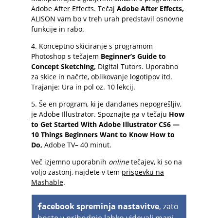
Adobe After Effects. Tečaj
Adobe After Effects
,
ALISON vam bo v treh urah predstavil osnovne
funkcije in rabo.
4. Konceptno skiciranje s programom
Photoshop s tečajem
Beginner’s Guide to
Concept Sketching
,
Digital Tutors.
Uporabno
za skice in načrte, oblikovanje logotipov itd.
Trajanje: Ura in pol oz. 10 lekcij.
5. Še en program, ki je dandanes nepogrešljiv,
je Adobe Illustrator. Spoznajte ga v tečaju
How
to Get Started With Adobe Illustrator CS6 —
10 Things Beginners Want to Know How to
Do
,
Adobe TV
–
40 minut.
Več izjemno uporabnih
online
tečajev, ki so na
voljo zastonj, najdete v tem
prispevku na
Mashable
.
acebook spreminja nastavitve
, zato