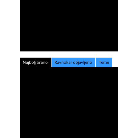
Najbolj brano
Ravnokar objavljeno
Teme