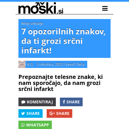
Moje zdravje
7 opozorilnih znakov,
da ti grozi srčni
infarkt!
R.G.
3 oktobra, 2023
/
pred 3 leta
Prepoznajte telesne znake, ki
nam sporočajo, da nam grozi
srčni infarkt
KOMENTIRAJ
SHARE
SHARE
SHARE
WHATSAPP