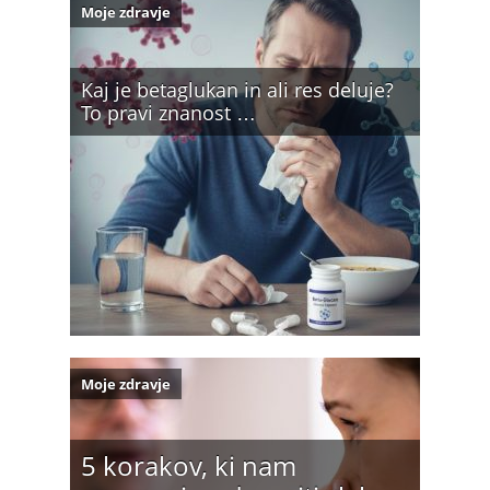
Moje zdravje
Kaj je betaglukan in ali res deluje?
To pravi znanost …
Moje zdravje
5 korakov, ki nam