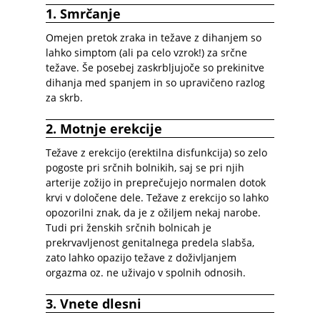
1. Smrčanje
Omejen pretok zraka in težave z dihanjem so
lahko simptom (ali pa celo vzrok!) za srčne
težave. Še posebej zaskrbljujoče so prekinitve
dihanja med spanjem in so upravičeno razlog
za skrb.
2. Motnje erekcije
Težave z erekcijo (erektilna disfunkcija) so zelo
pogoste pri srčnih bolnikih, saj se pri njih
arterije zožijo in preprečujejo normalen dotok
krvi v določene dele. Težave z erekcijo so lahko
opozorilni znak, da je z ožiljem nekaj narobe.
Tudi pri ženskih srčnih bolnicah je
prekrvavljenost genitalnega predela slabša,
zato lahko opazijo težave z doživljanjem
orgazma oz. ne uživajo v spolnih odnosih.
3. Vnete dlesni