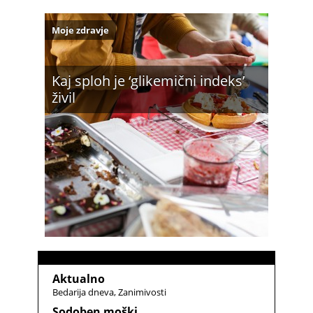
Moje zdravje
Kaj sploh je ‘glikemični indeks’
živil
Aktualno
Bedarija dneva
Zanimivosti
Sodoben moški