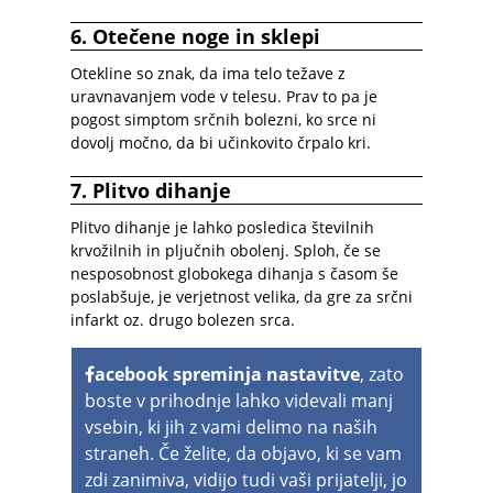
6. Otečene noge in sklepi
Otekline so znak, da ima telo težave z
uravnavanjem vode v telesu. Prav to pa je
pogost simptom srčnih bolezni, ko srce ni
dovolj močno, da bi učinkovito črpalo kri.
7. Plitvo dihanje
Plitvo dihanje je lahko posledica številnih
krvožilnih in pljučnih obolenj. Sploh, če se
nesposobnost globokega dihanja s časom še
poslabšuje, je verjetnost velika, da gre za srčni
infarkt oz. drugo bolezen srca.
acebook spreminja nastavitve
, zato
boste v prihodnje lahko videvali manj
vsebin, ki jih z vami delimo na naših
straneh. Če želite, da objavo, ki se vam
zdi zanimiva, vidijo tudi vaši prijatelji, jo