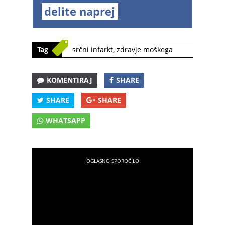
delite naprej
Tag
srčni infarkt
,
zdravje moškega
KOMENTIRAJ
SHARE
SHARE
SHARE
WHATSAPP