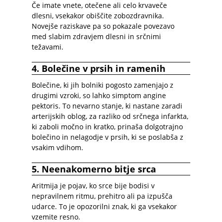
Če imate vnete, otečene ali celo krvaveče
dlesni, vsekakor obiščite zobozdravnika.
Novejše raziskave pa so pokazale povezavo
med slabim zdravjem dlesni in srčnimi
težavami.
4. Bolečine v prsih in ramenih
Bolečine, ki jih bolniki pogosto zamenjajo z
drugimi vzroki, so lahko simptom angine
pektoris. To nevarno stanje, ki nastane zaradi
arterijskih oblog, za razliko od srčnega infarkta,
ki zaboli močno in kratko, prinaša dolgotrajno
bolečino in nelagodje v prsih, ki se poslabša z
vsakim vdihom.
5. Neenakomerno bitje srca
Aritmija je pojav, ko srce bije bodisi v
nepravilnem ritmu, prehitro ali pa izpušča
udarce. To je opozorilni znak, ki ga vsekakor
vzemite resno.