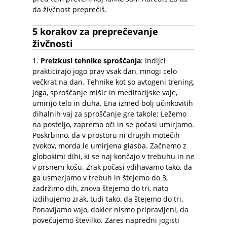
da živčnost preprečiš.
5 korakov za preprečevanje
živčnosti
1.
Preizkusi tehnike sproščanja
: Indijci
prakticirajo jogo prav vsak dan, mnogi celo
večkrat na dan. Tehnike kot so avtogeni trening,
joga, sproščanje mišic in meditacijske vaje,
umirijo telo in duha. Ena izmed bolj učinkovitih
dihalnih vaj za sproščanje gre takole: Ležemo
na posteljo, zapremo oči in se počasi umirjamo.
Poskrbimo, da v prostoru ni drugih motečih
zvokov, morda le umirjena glasba. Začnemo z
globokimi dihi, ki se naj končajo v trebuhu in ne
v prsnem košu. Zrak počasi vdihavamo tako, da
ga usmerjamo v trebuh in štejemo do 3,
zadržimo dih, znova štejemo do tri, nato
izdihujemo zrak, tudi tako, da štejemo do tri.
Ponavljamo vajo, dokler nismo pripravljeni, da
povečujemo številko. Zares napredni jogisti