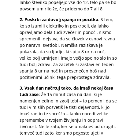
lahko številko popeljejo vse do 12, telo pa se bo
povsem umirilo že, če pridemo do 7 ali 8.
2. Poskrbi za dovolj spanja in počitka
: S tem,
ko so izumili elektriko in poskrbeli, da lahko
opravljamo dela tudi zvečer in ponoči, nismo
spremenili dejstva, da se človek v osnovi ravna
po naravni svetlobi. Nemška raziskava je
pokazala, da so ljudje, ki spijo 8 ur na noč,
veliko bolj umirjeni, imajo večjo spolno slo in so
tudi bolj zdravi. Za začetek si zastavi en teden
spanja 8 ur na noč in presenečen boš nad
pozitivnimi učinki tega preprostega zdravila.
3. Vsak dan načrtuj tako, da imaš nekaj časa
tudi zase:
Že 15 minut časa na dan, ki je
namenjen edino in zgolj tebi – to pomeni, da se
tudi v mislih posvetiš le tisti dejavnosti, ki jo
imaš rad in te sprošča – lahko naredi velike
spremembe v tvojem življenju in odpravi
živčnost. Ne le zato, ker se umakneš od drugih,
temveč tudi zato, ker smo pogosto ujeti v