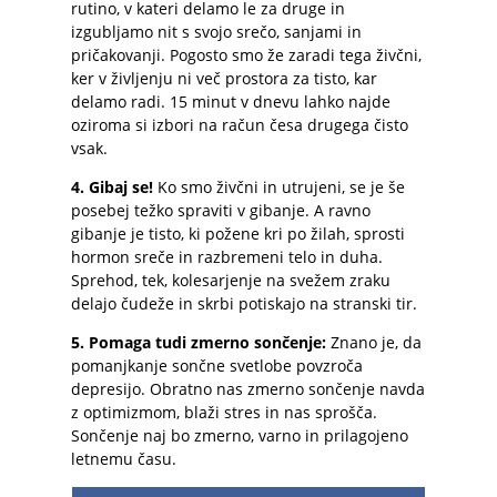
rutino, v kateri delamo le za druge in
izgubljamo nit s svojo srečo, sanjami in
pričakovanji. Pogosto smo že zaradi tega živčni,
ker v življenju ni več prostora za tisto, kar
delamo radi. 15 minut v dnevu lahko najde
oziroma si izbori na račun česa drugega čisto
vsak.
4. Gibaj se!
Ko smo živčni in utrujeni, se je še
posebej težko spraviti v gibanje. A ravno
gibanje je tisto, ki požene kri po žilah, sprosti
hormon sreče in razbremeni telo in duha.
Sprehod, tek, kolesarjenje na svežem zraku
delajo čudeže in skrbi potiskajo na stranski tir.
5. Pomaga tudi zmerno sončenje:
Znano je, da
pomanjkanje sončne svetlobe povzroča
depresijo. Obratno nas zmerno sončenje navda
z optimizmom, blaži stres in nas sprošča.
Sončenje naj bo zmerno, varno in prilagojeno
letnemu času.