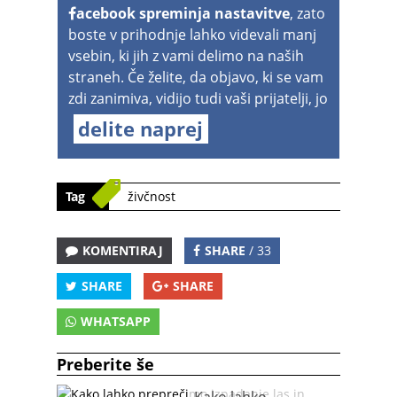
acebook spreminja nastavitve
, zato
boste v prihodnje lahko videvali manj
vsebin, ki jih z vami delimo na naših
straneh. Če želite, da objavo, ki se vam
zdi zanimiva, vidijo tudi vaši prijatelji, jo
delite naprej
Tag
živčnost
KOMENTIRAJ
SHARE
/ 33
SHARE
SHARE
WHATSAPP
Preberite še