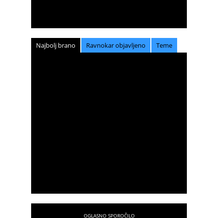
Najbolj brano
Ravnokar objavljeno
Teme