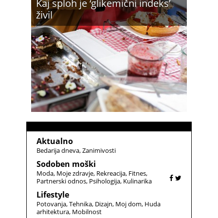
Kaj sploh je ‘glikemični indeks’
živil
Aktualno
Bedarija dneva
Zanimivosti
Sodoben moški
Moda
Moje zdravje
Rekreacija
Fitnes
Partnerski odnos
Psihologija
Kulinarika
Lifestyle
Potovanja
Tehnika
Dizajn
Moj dom
Huda
arhitektura
Mobilnost