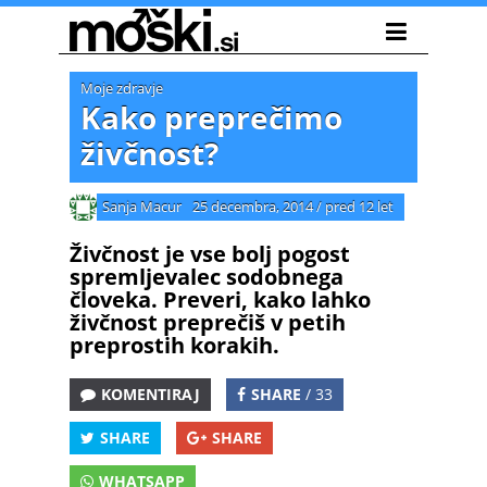
Moje zdravje
Kako preprečimo
živčnost?
Sanja Macur
25 decembra, 2014
/
pred 12 let
Živčnost je vse bolj pogost
spremljevalec sodobnega
človeka. Preveri, kako lahko
živčnost preprečiš v petih
preprostih korakih.
KOMENTIRAJ
SHARE
/ 33
SHARE
SHARE
WHATSAPP