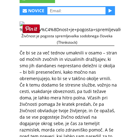
NOVICE
Živčnost je pogosta spremljevalka sodobnega človeka
(Thinkstock)
Če bi se za več tednov umaknili v osamo – stran
od močnih zvočnih in vizualinih dražljajev, ki
smo jih dandanes neprestano deležni iz okolja
– bi bili presenečeni, kako močno nas
obremenjujejo, ko bi se v takšno okolje vrnili.
Če k temu dodamo še stresne službe, vožnjo na
cesti, vsakdanje obveznosti, pa tudi težave
doma, je lahko mera hitro polna. Včasih pri
živčnosti pomaga že kratek predah, če pa
živčnost obvladuje tvoje življenje, in če opažaš,
da se vse pogosteje živčno odzivaš na
dogajanje okrog sebe, je čas za temeljit
razmislek, morda celo zdravniško pomoč. A še
pred tem preveri, kaj lahko sam narediš za to,