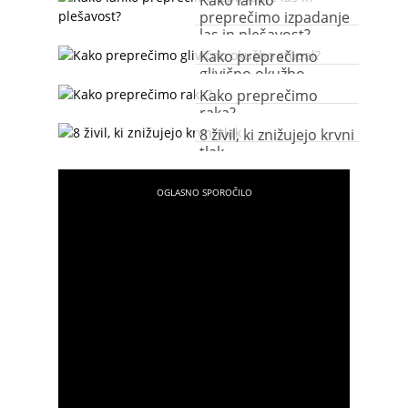
Kako lahko
preprečimo izpadanje
las in plešavost?
Kako preprečimo
glivično okužbo
stopal?
Kako preprečimo
raka?
8 živil, ki znižujejo krvni
tlak