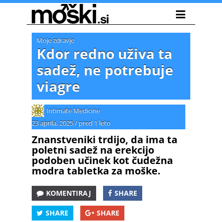
Moje zdravje
Kdor redno uživa ta
sadež, ne potrebuje
viagre
Intimate Medicine
23 aprila, 2025
/
pred 1 leto
Znanstveniki trdijo, da ima ta
poletni sadež na erekcijo
podoben učinek kot čudežna
modra tabletka za moške.
KOMENTIRAJ
SHARE
SHARE
SHARE