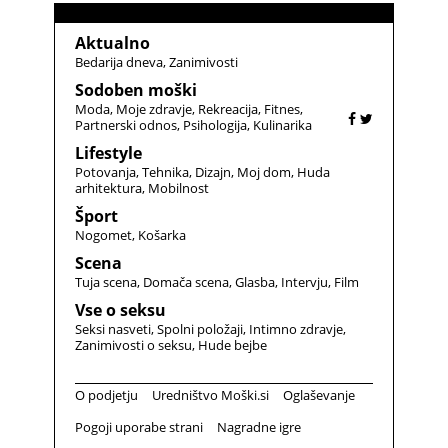
Aktualno
Bedarija dneva
Zanimivosti
Sodoben moški
Moda
Moje zdravje
Rekreacija
Fitnes
Partnerski odnos
Psihologija
Kulinarika
Lifestyle
Potovanja
Tehnika
Dizajn
Moj dom
Huda
arhitektura
Mobilnost
Šport
Nogomet
Košarka
Scena
Tuja scena
Domača scena
Glasba
Intervju
Film
Vse o seksu
Seksi nasveti
Spolni položaji
Intimno zdravje
Zanimivosti o seksu
Hude bejbe
O podjetju
Uredništvo Moški.si
Oglaševanje
Pogoji uporabe strani
Nagradne igre