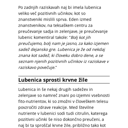
Po zadnjih raziskavah naj bi imela lubenica
veliko več pozitivnih učinkov, kot so
znanstveniki mislili sprva. Eden izmed
znanstvenikov, na teksaškem centru za
preučevanje sadja in zelenjave, je preučevanje
lubenic komentiral takole: “
Bolj kot jih
preučujemo, bolj nam je jasno, za kako izjemen
sadež dejansko gre. Lubenica je že od nekdaj
znana kot sadež, ki človeku dobro dene, a se
seznam njenih pozitivnih učinkov iz raziskave v
raziskavo povečuje.
”
Lubenica sprosti krvne žile
Lubenica in še nekaj drugih sadežev in
zelenjave so namreč znani po izjemni vsebnosti
fito-nutrientov, ki so zmožni v človeškem telesu
povzročiti zdrave reakcije. Med številne
nutriente v lubenici sodi tudi citrulin, katerega
pozitivni učinki še niso dokončno preučeni, a
naj bi ta sproščal krvne žile, približno tako kot