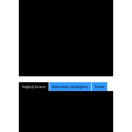
Najbolj brano
Ravnokar objavljeno
Teme