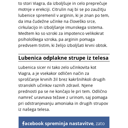
to stori Viagra, da izboljšuje in celo preprečuje
motnje v erekciji. Citrulin naj bi se po zaužitju
lubenice spremenil v arginin, ki je znan po tem,
da ima čudežne učinke na človeško srce,
cirkulacijo in izboljšanje imunskega sistema.
Medtem ko so vzroki za impotenco velikokrat
psihološkega vzroka, pa arginin pomaga
predvsem tistim, ki želijo izboljšati krvni obtok.
Lubenica odplakne strupe iz telesa
Lubenica sicer ni tako zelo učinkovita kot
Viagra, a je vsekakor odličen način za
sproščanje krvnih žil brez kakršnihkoli drugih
stranskih učinkov raznih zdravil. Njene
prednosti pa se ne končajo le pri tem. Odlično
namreč uravnava težave z urinom, saj pomaga
pri odstranjevanju amoniaka in drugih strupov
iz našega telesa.
acebook spreminja nastavitve
, zato